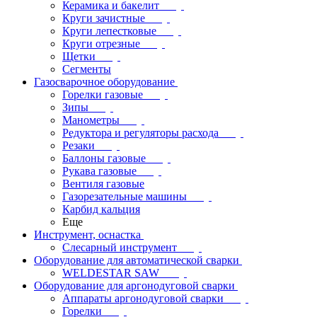
Керамика и бакелит
Круги зачистные
Круги лепестковые
Круги отрезные
Щетки
Сегменты
Газосварочное оборудование
Горелки газовые
Зипы
Манометры
Редуктора и регуляторы расхода
Резаки
Баллоны газовые
Рукава газовые
Вентиля газовые
Газорезательные машины
Карбид кальция
Еще
Инструмент, оснастка
Слесарный инструмент
Оборудование для автоматической сварки
WELDESTAR SAW
Оборудование для аргонодуговой сварки
Аппараты аргонодуговой сварки
Горелки