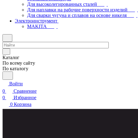
Для высоколегированных сталей
Для наплавки на рабочие поверхности изделий
Для сварки чугуна и сплавов на основе никеля
Электроинструмент
МAKITA
Каталог
По всему сайту
По каталогу
Войти
0
Сравнение
0
Избранное
0
Корзина