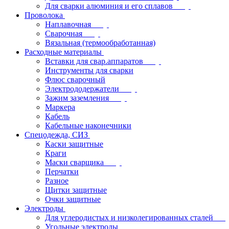
Для сварки алюминия и его сплавов
Проволока
Наплавочная
Сварочная
Вязальная (термообработанная)
Расходные материалы
Вставки для свар.аппаратов
Инструменты для сварки
Флюс сварочный
Электрододержатели
Зажим заземления
Маркера
Кабель
Кабельные наконечники
Спецодежда, СИЗ
Каски защитные
Краги
Маски сварщика
Перчатки
Разное
Щитки защитные
Очки защитные
Электроды
Для углеродистых и низколегированных сталей
Угольные электроды