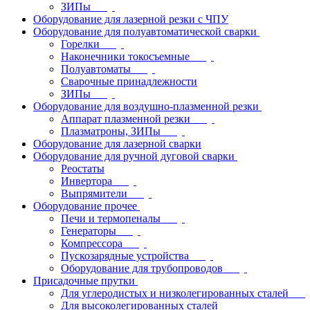
ЗИПы
Оборудование для лазерной резки с ЧПУ
Оборудование для полуавтоматической сварки
Горелки
Наконечники токосъемные
Полуавтоматы
Сварочные принадлежности
ЗИПы
Оборудование для воздушно-плазменной резки
Аппарат плазменной резки
Плазматроны, ЗИПы
Оборудование для лазерной сварки
Оборудование для ручной дуговой сварки
Реостаты
Инвертора
Выпрямители
Оборудование прочее
Печи и термопеналы
Генераторы
Компрессора
Пускозарядные устройства
Оборудование для трубопроводов
Присадочные прутки
Для углеродистых и низколегированных сталей
Для высоколегированных сталей