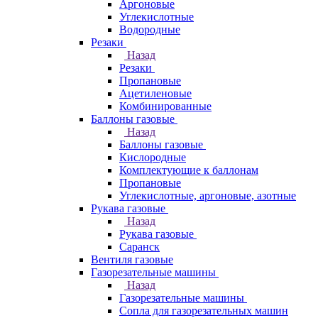
Аргоновые
Углекислотные
Водородные
Резаки
Назад
Резаки
Пропановые
Ацетиленовые
Комбинированные
Баллоны газовые
Назад
Баллоны газовые
Кислородные
Комплектующие к баллонам
Пропановые
Углекислотные, аргоновые, азотные
Рукава газовые
Назад
Рукава газовые
Саранск
Вентиля газовые
Газорезательные машины
Назад
Газорезательные машины
Сопла для газорезательных машин