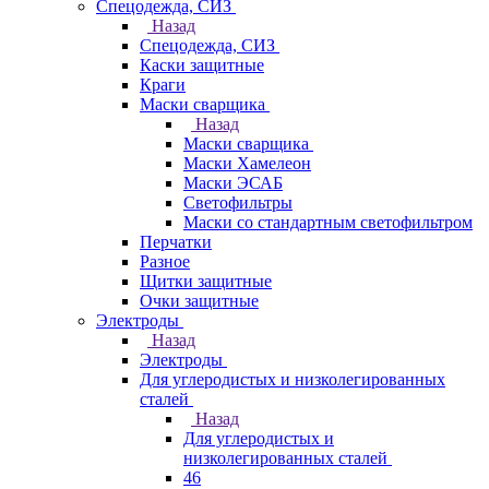
Спецодежда, СИЗ
Назад
Спецодежда, СИЗ
Каски защитные
Краги
Маски сварщика
Назад
Маски сварщика
Маски Хамелеон
Маски ЭСАБ
Светофильтры
Маски со стандартным светофильтром
Перчатки
Разное
Щитки защитные
Очки защитные
Электроды
Назад
Электроды
Для углеродистых и низколегированных
сталей
Назад
Для углеродистых и
низколегированных сталей
46