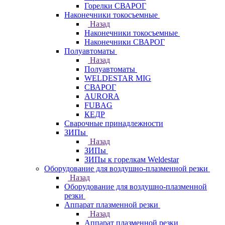
Горелки СВАРОГ
Наконечники токосъемные
Назад
Наконечники токосъемные
Наконечники СВАРОГ
Полуавтоматы
Назад
Полуавтоматы
WELDESTAR MIG
СВАРОГ
AURORA
FUBAG
КЕДР
Сварочные принадлежности
ЗИПы
Назад
ЗИПы
ЗИПы к горелкам Weldestar
Оборудование для воздушно-плазменной резки
Назад
Оборудование для воздушно-плазменной
резки
Аппарат плазменной резки
Назад
Аппарат плазменной резки