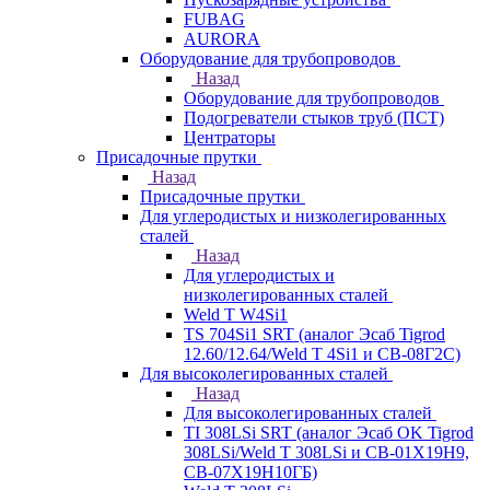
FUBAG
AURORA
Оборудование для трубопроводов
Назад
Оборудование для трубопроводов
Подогреватели стыков труб (ПСТ)
Центраторы
Присадочные прутки
Назад
Присадочные прутки
Для углеродистых и низколегированных
сталей
Назад
Для углеродистых и
низколегированных сталей
Weld T W4Si1
TS 704Si1 SRT (аналог Эсаб Tigrod
12.60/12.64/Weld T 4Si1 и СВ-08Г2С)
Для высоколегированных сталей
Назад
Для высоколегированных сталей
TI 308LSi SRT (аналог Эсаб OK Tigrod
308LSi/Weld T 308LSi и СВ-01Х19Н9,
СВ-07Х19Н10ГБ)