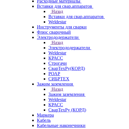
Расходные материалы
Вставки для свар.аппаратов
Назад
Вставки для свар.аппаратов
Weldestar
Инструменты для сварки
Флюс сварочный
Электрододержатели
Назад
Электрододержатели
Weldestar
КРАСС
Строгачи
СварТехРу(КОРД)
РОАР
СИБРТЕХ
Зажим заземления
Назад
Зажим заземления
Weldestar
КРАСС
СварТехРу (КОРД)
Маркера
Кабель
Кабельные наконечники