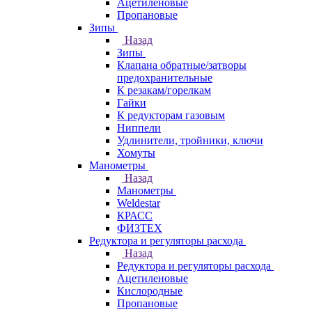
Ацетиленовые
Пропановые
Зипы
Назад
Зипы
Клапана обратные/затворы
предохранительные
К резакам/горелкам
Гайки
К редукторам газовым
Ниппели
Удлинители, тройники, ключи
Хомуты
Манометры
Назад
Манометры
Weldestar
КРАСС
ФИЗТЕХ
Редуктора и регуляторы расхода
Назад
Редуктора и регуляторы расхода
Ацетиленовые
Кислородные
Пропановые