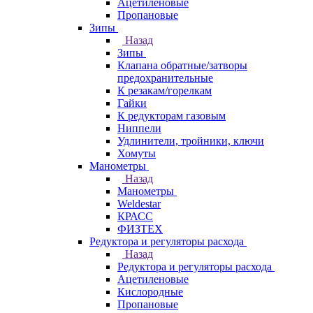
Ацетиленовые
Пропановые
Зипы
Назад
Зипы
Клапана обратные/затворы
предохранительные
К резакам/горелкам
Гайки
К редукторам газовым
Ниппели
Удлинители, тройники, ключи
Хомуты
Манометры
Назад
Манометры
Weldestar
КРАСС
ФИЗТЕХ
Редуктора и регуляторы расхода
Назад
Редуктора и регуляторы расхода
Ацетиленовые
Кислородные
Пропановые