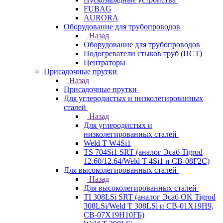
FUBAG
AURORA
Оборудование для трубопроводов
Назад
Оборудование для трубопроводов
Подогреватели стыков труб (ПСТ)
Центраторы
Присадочные прутки
Назад
Присадочные прутки
Для углеродистых и низколегированных
сталей
Назад
Для углеродистых и
низколегированных сталей
Weld T W4Si1
TS 704Si1 SRT (аналог Эсаб Tigrod
12.60/12.64/Weld T 4Si1 и СВ-08Г2С)
Для высоколегированных сталей
Назад
Для высоколегированных сталей
TI 308LSi SRT (аналог Эсаб OK Tigrod
308LSi/Weld T 308LSi и СВ-01Х19Н9,
СВ-07Х19Н10ГБ)