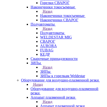
Горелки СВАРОГ
Наконечники токосъемные
Назад
Наконечники токосъемные
Наконечники СВАРОГ
Полуавтоматы
Назад
Полуавтоматы
WELDESTAR MIG
СВАРОГ
AURORA
FUBAG
КЕДР
Сварочные принадлежности
ЗИПы
Назад
ЗИПы
ЗИПы к горелкам Weldestar
Оборудование для воздушно-плазменной резки
Назад
Оборудование для воздушно-плазменной
резки
Аппарат плазменной резки
Назад
Аппарат плазменной резки