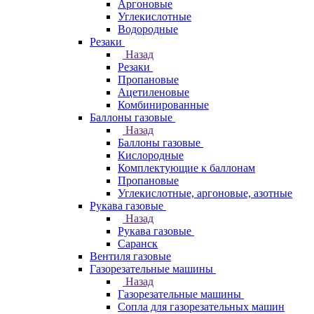
Аргоновые
Углекислотные
Водородные
Резаки
Назад
Резаки
Пропановые
Ацетиленовые
Комбинированные
Баллоны газовые
Назад
Баллоны газовые
Кислородные
Комплектующие к баллонам
Пропановые
Углекислотные, аргоновые, азотные
Рукава газовые
Назад
Рукава газовые
Саранск
Вентиля газовые
Газорезательные машины
Назад
Газорезательные машины
Сопла для газорезательных машин