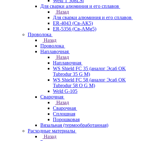
Weld T 308LSi
Для сварки алюминия и его сплавов
Назад
Для сварки алюминия и его сплавов
ER-4043 (Св-АК5)
ER-5356 (Св-АМg5)
Проволока
Назад
Проволока
Наплавочная
Назад
Наплавочная
WS Shield FC 35 (аналог Эсаб OK
Tubrodur 35 G M)
WS Shield FC 58 (аналог Эсаб OK
Tubrodur 58 O G M)
Weld G-105
Сварочная
Назад
Сварочная
Сплошная
Порошковая
Вязальная (термообработанная)
Расходные материалы
Назад