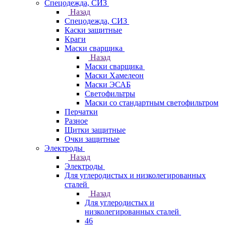
Спецодежда, СИЗ
Назад
Спецодежда, СИЗ
Каски защитные
Краги
Маски сварщика
Назад
Маски сварщика
Маски Хамелеон
Маски ЭСАБ
Светофильтры
Маски со стандартным светофильтром
Перчатки
Разное
Щитки защитные
Очки защитные
Электроды
Назад
Электроды
Для углеродистых и низколегированных
сталей
Назад
Для углеродистых и
низколегированных сталей
46