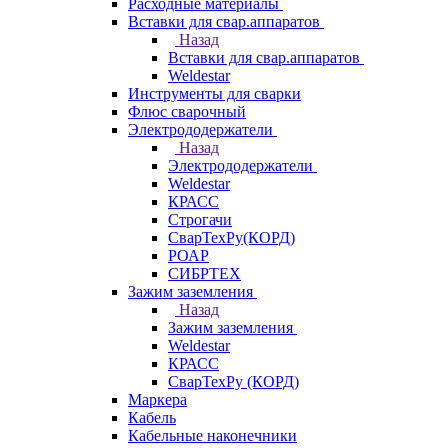
Расходные материалы
Вставки для свар.аппаратов
Назад
Вставки для свар.аппаратов
Weldestar
Инструменты для сварки
Флюс сварочный
Электрододержатели
Назад
Электрододержатели
Weldestar
КРАСС
Строгачи
СварТехРу(КОРД)
РОАР
СИБРТЕХ
Зажим заземления
Назад
Зажим заземления
Weldestar
КРАСС
СварТехРу (КОРД)
Маркера
Кабель
Кабельные наконечники