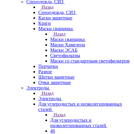
Спецодежда, СИЗ
Назад
Спецодежда, СИЗ
Каски защитные
Краги
Маски сварщика
Назад
Маски сварщика
Маски Хамелеон
Маски ЭСАБ
Светофильтры
Маски со стандартным светофильтром
Перчатки
Разное
Щитки защитные
Очки защитные
Электроды
Назад
Электроды
Для углеродистых и низколегированных
сталей
Назад
Для углеродистых и
низколегированных сталей
46