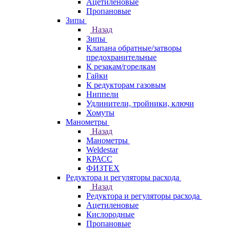
Ацетиленовые
Пропановые
Зипы
Назад
Зипы
Клапана обратные/затворы
предохранительные
К резакам/горелкам
Гайки
К редукторам газовым
Ниппели
Удлинители, тройники, ключи
Хомуты
Манометры
Назад
Манометры
Weldestar
КРАСС
ФИЗТЕХ
Редуктора и регуляторы расхода
Назад
Редуктора и регуляторы расхода
Ацетиленовые
Кислородные
Пропановые