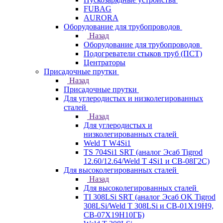
FUBAG
AURORA
Оборудование для трубопроводов
Назад
Оборудование для трубопроводов
Подогреватели стыков труб (ПСТ)
Центраторы
Присадочные прутки
Назад
Присадочные прутки
Для углеродистых и низколегированных
сталей
Назад
Для углеродистых и
низколегированных сталей
Weld T W4Si1
TS 704Si1 SRT (аналог Эсаб Tigrod
12.60/12.64/Weld T 4Si1 и СВ-08Г2С)
Для высоколегированных сталей
Назад
Для высоколегированных сталей
TI 308LSi SRT (аналог Эсаб OK Tigrod
308LSi/Weld T 308LSi и СВ-01Х19Н9,
СВ-07Х19Н10ГБ)