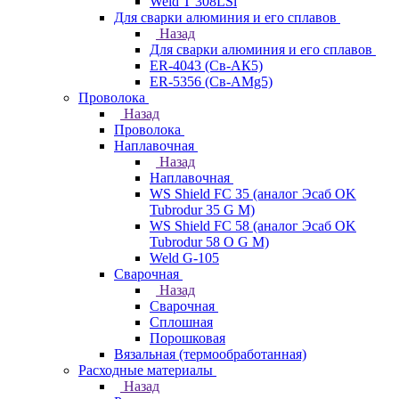
Weld T 308LSi
Для сварки алюминия и его сплавов
Назад
Для сварки алюминия и его сплавов
ER-4043 (Св-АК5)
ER-5356 (Св-АМg5)
Проволока
Назад
Проволока
Наплавочная
Назад
Наплавочная
WS Shield FC 35 (аналог Эсаб OK
Tubrodur 35 G M)
WS Shield FC 58 (аналог Эсаб OK
Tubrodur 58 O G M)
Weld G-105
Сварочная
Назад
Сварочная
Сплошная
Порошковая
Вязальная (термообработанная)
Расходные материалы
Назад