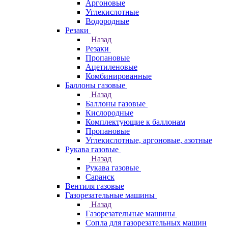
Аргоновые
Углекислотные
Водородные
Резаки
Назад
Резаки
Пропановые
Ацетиленовые
Комбинированные
Баллоны газовые
Назад
Баллоны газовые
Кислородные
Комплектующие к баллонам
Пропановые
Углекислотные, аргоновые, азотные
Рукава газовые
Назад
Рукава газовые
Саранск
Вентиля газовые
Газорезательные машины
Назад
Газорезательные машины
Сопла для газорезательных машин