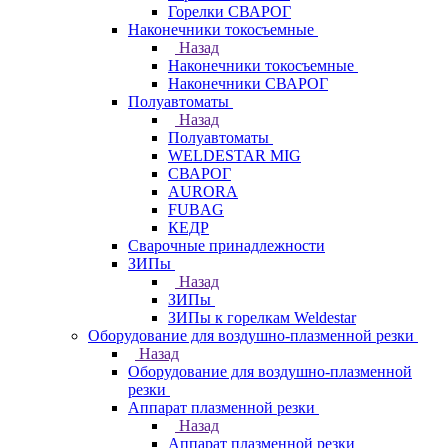
Горелки СВАРОГ
Наконечники токосъемные
Назад
Наконечники токосъемные
Наконечники СВАРОГ
Полуавтоматы
Назад
Полуавтоматы
WELDESTAR MIG
СВАРОГ
AURORA
FUBAG
КЕДР
Сварочные принадлежности
ЗИПы
Назад
ЗИПы
ЗИПы к горелкам Weldestar
Оборудование для воздушно-плазменной резки
Назад
Оборудование для воздушно-плазменной
резки
Аппарат плазменной резки
Назад
Аппарат плазменной резки