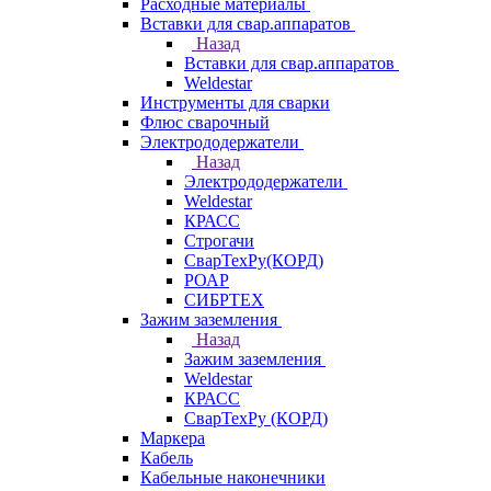
Расходные материалы
Вставки для свар.аппаратов
Назад
Вставки для свар.аппаратов
Weldestar
Инструменты для сварки
Флюс сварочный
Электрододержатели
Назад
Электрододержатели
Weldestar
КРАСС
Строгачи
СварТехРу(КОРД)
РОАР
СИБРТЕХ
Зажим заземления
Назад
Зажим заземления
Weldestar
КРАСС
СварТехРу (КОРД)
Маркера
Кабель
Кабельные наконечники