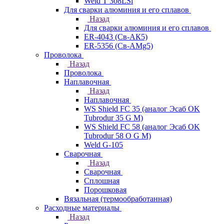
Weld T 308LSi
Для сварки алюминия и его сплавов
Назад
Для сварки алюминия и его сплавов
ER-4043 (Св-АК5)
ER-5356 (Св-АМg5)
Проволока
Назад
Проволока
Наплавочная
Назад
Наплавочная
WS Shield FC 35 (аналог Эсаб OK
Tubrodur 35 G M)
WS Shield FC 58 (аналог Эсаб OK
Tubrodur 58 O G M)
Weld G-105
Сварочная
Назад
Сварочная
Сплошная
Порошковая
Вязальная (термообработанная)
Расходные материалы
Назад