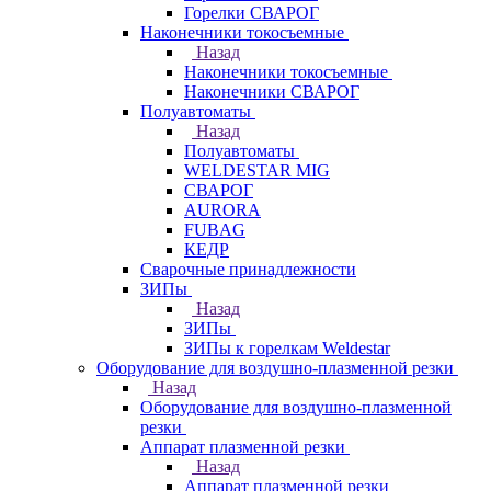
Горелки СВАРОГ
Наконечники токосъемные
Назад
Наконечники токосъемные
Наконечники СВАРОГ
Полуавтоматы
Назад
Полуавтоматы
WELDESTAR MIG
СВАРОГ
AURORA
FUBAG
КЕДР
Сварочные принадлежности
ЗИПы
Назад
ЗИПы
ЗИПы к горелкам Weldestar
Оборудование для воздушно-плазменной резки
Назад
Оборудование для воздушно-плазменной
резки
Аппарат плазменной резки
Назад
Аппарат плазменной резки