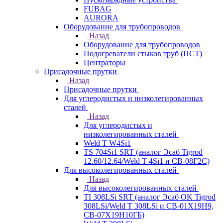
FUBAG
AURORA
Оборудование для трубопроводов
Назад
Оборудование для трубопроводов
Подогреватели стыков труб (ПСТ)
Центраторы
Присадочные прутки
Назад
Присадочные прутки
Для углеродистых и низколегированных
сталей
Назад
Для углеродистых и
низколегированных сталей
Weld T W4Si1
TS 704Si1 SRT (аналог Эсаб Tigrod
12.60/12.64/Weld T 4Si1 и СВ-08Г2С)
Для высоколегированных сталей
Назад
Для высоколегированных сталей
TI 308LSi SRT (аналог Эсаб OK Tigrod
308LSi/Weld T 308LSi и СВ-01Х19Н9,
СВ-07Х19Н10ГБ)