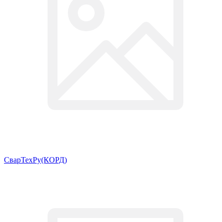
СварТехРу(КОРД)