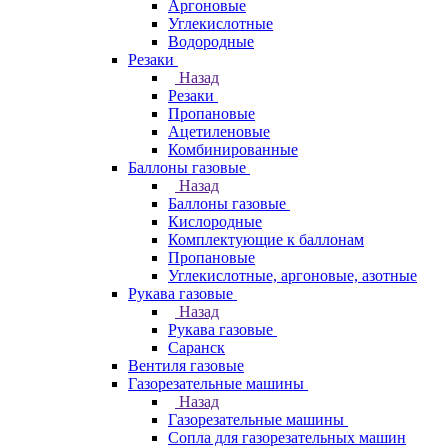
Аргоновые
Углекислотные
Водородные
Резаки
Назад
Резаки
Пропановые
Ацетиленовые
Комбинированные
Баллоны газовые
Назад
Баллоны газовые
Кислородные
Комплектующие к баллонам
Пропановые
Углекислотные, аргоновые, азотные
Рукава газовые
Назад
Рукава газовые
Саранск
Вентиля газовые
Газорезательные машины
Назад
Газорезательные машины
Сопла для газорезательных машин