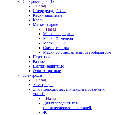
Спецодежда, СИЗ
Назад
Спецодежда, СИЗ
Каски защитные
Краги
Маски сварщика
Назад
Маски сварщика
Маски Хамелеон
Маски ЭСАБ
Светофильтры
Маски со стандартным светофильтром
Перчатки
Разное
Щитки защитные
Очки защитные
Электроды
Назад
Электроды
Для углеродистых и низколегированных
сталей
Назад
Для углеродистых и
низколегированных сталей
46