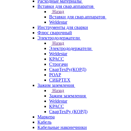
Расходные материалы
Вставки для свар.аппаратов
Назад
Вставки для свар.аппаратов
Weldestar
Инструменты для сварки
Флюс сварочный
Электрододержатели
Назад
Электрододержатели
Weldestar
КРАСС
Строгачи
СварТехРу(КОРД)
РОАР
СИБРТЕХ
Зажим заземления
Назад
Зажим заземления
Weldestar
КРАСС
СварТехРу (КОРД)
Маркера
Кабель
Кабельные наконечники