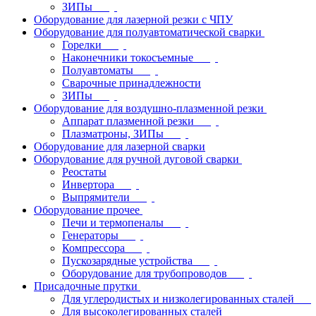
ЗИПы
Оборудование для лазерной резки с ЧПУ
Оборудование для полуавтоматической сварки
Горелки
Наконечники токосъемные
Полуавтоматы
Сварочные принадлежности
ЗИПы
Оборудование для воздушно-плазменной резки
Аппарат плазменной резки
Плазматроны, ЗИПы
Оборудование для лазерной сварки
Оборудование для ручной дуговой сварки
Реостаты
Инвертора
Выпрямители
Оборудование прочее
Печи и термопеналы
Генераторы
Компрессора
Пускозарядные устройства
Оборудование для трубопроводов
Присадочные прутки
Для углеродистых и низколегированных сталей
Для высоколегированных сталей