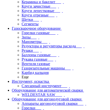
Керамика и бакелит
Круги зачистные
Круги лепестковые
Круги отрезные
Щетки
Сегменты
Газосварочное оборудование
Горелки газовые
Зипы
Манометры
Редуктора и регуляторы расхода
Резаки
Баллоны газовые
Рукава газовые
Вентиля газовые
Газорезательные машины
Карбид кальция
Еще
Инструмент, оснастка
Слесарный инструмент
Оборудование для автоматической сварки
WELDESTAR SAW
Оборудование для аргонодуговой сварки
Аппараты аргонодуговой сварки
Горелки