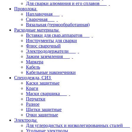
Для сварки алюминия и его сплавов
Проволока
Наплавочная
Сварочная
Вязальная (термообработанная)
Расходные материалы
Вставки для свар.аппаратов
Инструменты для сварки
Флюс сварочный
Электрододержатели
Зажим заземления
Маркера
Кабель
Кабельные наконечники
Спецодежда, СИЗ
Каски защитные
Краги
Маски сварщика
Перчатки
Разное
Щитки защитные
Очки защитные
Электроды
Для углеродистых и низколегированных сталей
Угольные электроды