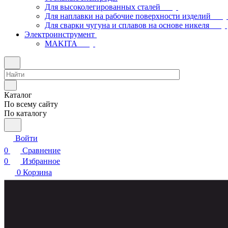
Для высоколегированных сталей
Для наплавки на рабочие поверхности изделий
Для сварки чугуна и сплавов на основе никеля
Электроинструмент
МAKITA
Каталог
По всему сайту
По каталогу
Войти
0
Сравнение
0
Избранное
0
Корзина