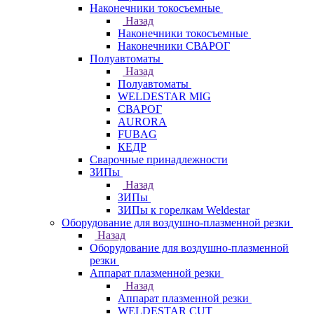
Наконечники токосъемные
Назад
Наконечники токосъемные
Наконечники СВАРОГ
Полуавтоматы
Назад
Полуавтоматы
WELDESTAR MIG
СВАРОГ
AURORA
FUBAG
КЕДР
Сварочные принадлежности
ЗИПы
Назад
ЗИПы
ЗИПы к горелкам Weldestar
Оборудование для воздушно-плазменной резки
Назад
Оборудование для воздушно-плазменной
резки
Аппарат плазменной резки
Назад
Аппарат плазменной резки
WELDESTAR CUT