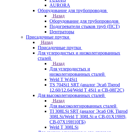
AURORA
Оборудование для трубопроводов
Назад
Оборудование для трубопроводов
Подогреватели стыков труб (ПСТ)
Центраторы
Присадочные прутки
Назад
Присадочные прутки
Для углеродистых и низколегированных
сталей
Назад
Для углеродистых и
низколегированных сталей
Weld T W4Si1
TS 704Si1 SRT (аналог Эсаб Tigrod
12.60/12.64/Weld T 4Si1 и СВ-08Г2С)
Для высоколегированных сталей
Назад
Для высоколегированных сталей
TI 308LSi SRT (аналог Эсаб OK Tigrod
308LSi/Weld T 308LSi и СВ-01Х19Н9,
СВ-07Х19Н10ГБ)
Weld T 308LSi