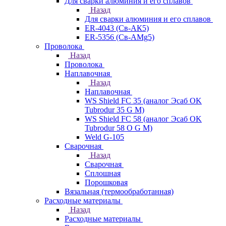
Для сварки алюминия и его сплавов
Назад
Для сварки алюминия и его сплавов
ER-4043 (Св-АК5)
ER-5356 (Св-АМg5)
Проволока
Назад
Проволока
Наплавочная
Назад
Наплавочная
WS Shield FC 35 (аналог Эсаб OK
Tubrodur 35 G M)
WS Shield FC 58 (аналог Эсаб OK
Tubrodur 58 O G M)
Weld G-105
Сварочная
Назад
Сварочная
Сплошная
Порошковая
Вязальная (термообработанная)
Расходные материалы
Назад
Расходные материалы