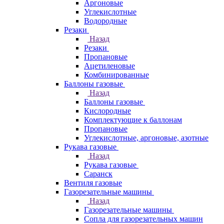
Аргоновые
Углекислотные
Водородные
Резаки
Назад
Резаки
Пропановые
Ацетиленовые
Комбинированные
Баллоны газовые
Назад
Баллоны газовые
Кислородные
Комплектующие к баллонам
Пропановые
Углекислотные, аргоновые, азотные
Рукава газовые
Назад
Рукава газовые
Саранск
Вентиля газовые
Газорезательные машины
Назад
Газорезательные машины
Сопла для газорезательных машин