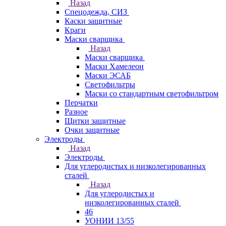
Назад
Спецодежда, СИЗ
Каски защитные
Краги
Маски сварщика
Назад
Маски сварщика
Маски Хамелеон
Маски ЭСАБ
Светофильтры
Маски со стандартным светофильтром
Перчатки
Разное
Щитки защитные
Очки защитные
Электроды
Назад
Электроды
Для углеродистых и низколегированных
сталей
Назад
Для углеродистых и
низколегированных сталей
46
УОНИИ 13/55