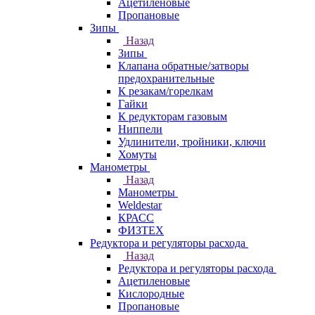
Ацетиленовые
Пропановые
Зипы
Назад
Зипы
Клапана обратные/затворы
предохранительные
К резакам/горелкам
Гайки
К редукторам газовым
Ниппели
Удлинители, тройники, ключи
Хомуты
Манометры
Назад
Манометры
Weldestar
КРАСС
ФИЗТЕХ
Редуктора и регуляторы расхода
Назад
Редуктора и регуляторы расхода
Ацетиленовые
Кислородные
Пропановые