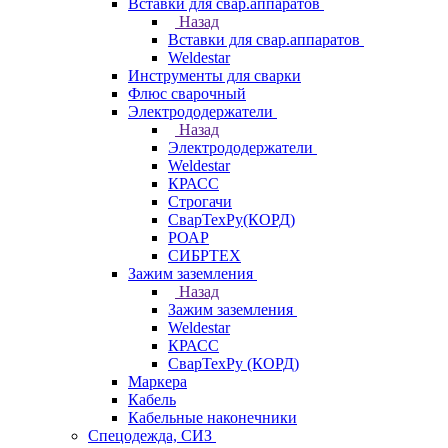
Вставки для свар.аппаратов
Назад
Вставки для свар.аппаратов
Weldestar
Инструменты для сварки
Флюс сварочный
Электрододержатели
Назад
Электрододержатели
Weldestar
КРАСС
Строгачи
СварТехРу(КОРД)
РОАР
СИБРТЕХ
Зажим заземления
Назад
Зажим заземления
Weldestar
КРАСС
СварТехРу (КОРД)
Маркера
Кабель
Кабельные наконечники
Спецодежда, СИЗ