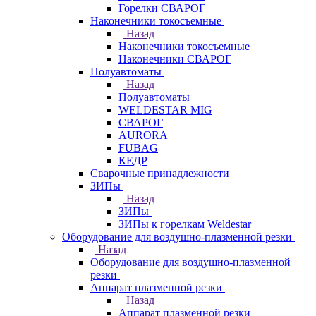
Горелки СВАРОГ
Наконечники токосъемные
Назад
Наконечники токосъемные
Наконечники СВАРОГ
Полуавтоматы
Назад
Полуавтоматы
WELDESTAR MIG
СВАРОГ
AURORA
FUBAG
КЕДР
Сварочные принадлежности
ЗИПы
Назад
ЗИПы
ЗИПы к горелкам Weldestar
Оборудование для воздушно-плазменной резки
Назад
Оборудование для воздушно-плазменной
резки
Аппарат плазменной резки
Назад
Аппарат плазменной резки