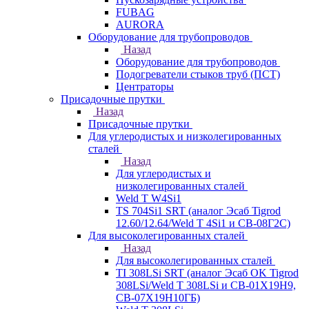
FUBAG
AURORA
Оборудование для трубопроводов
Назад
Оборудование для трубопроводов
Подогреватели стыков труб (ПСТ)
Центраторы
Присадочные прутки
Назад
Присадочные прутки
Для углеродистых и низколегированных
сталей
Назад
Для углеродистых и
низколегированных сталей
Weld T W4Si1
TS 704Si1 SRT (аналог Эсаб Tigrod
12.60/12.64/Weld T 4Si1 и СВ-08Г2С)
Для высоколегированных сталей
Назад
Для высоколегированных сталей
TI 308LSi SRT (аналог Эсаб OK Tigrod
308LSi/Weld T 308LSi и СВ-01Х19Н9,
СВ-07Х19Н10ГБ)