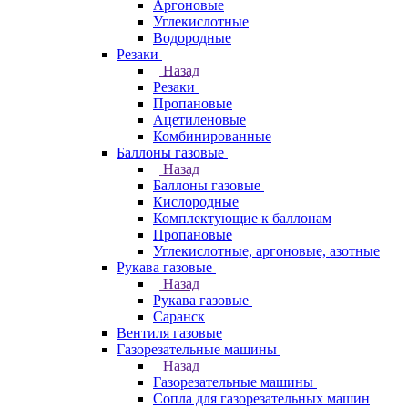
Аргоновые
Углекислотные
Водородные
Резаки
Назад
Резаки
Пропановые
Ацетиленовые
Комбинированные
Баллоны газовые
Назад
Баллоны газовые
Кислородные
Комплектующие к баллонам
Пропановые
Углекислотные, аргоновые, азотные
Рукава газовые
Назад
Рукава газовые
Саранск
Вентиля газовые
Газорезательные машины
Назад
Газорезательные машины
Сопла для газорезательных машин