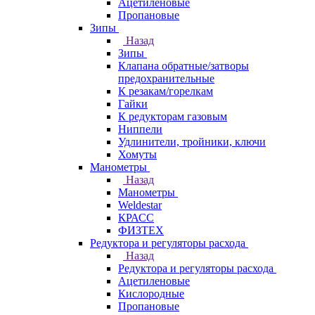
Ацетиленовые
Пропановые
Зипы
Назад
Зипы
Клапана обратные/затворы
предохранительные
К резакам/горелкам
Гайки
К редукторам газовым
Ниппели
Удлинители, тройники, ключи
Хомуты
Манометры
Назад
Манометры
Weldestar
КРАСС
ФИЗТЕХ
Редуктора и регуляторы расхода
Назад
Редуктора и регуляторы расхода
Ацетиленовые
Кислородные
Пропановые