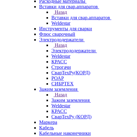
Расходные материалы
Вставки для свар.аппаратов
Назад
Вставки для свар.аппаратов
Weldestar
Инструменты для сварки
Флюс сварочный
Электрододержатели
Назад
Электрододержатели
Weldestar
КРАСС
Строгачи
СварТехРу(КОРД)
РОАР
СИБРТЕХ
Зажим заземления
Назад
Зажим заземления
Weldestar
КРАСС
СварТехРу (КОРД)
Маркера
Кабель
Кабельные наконечники