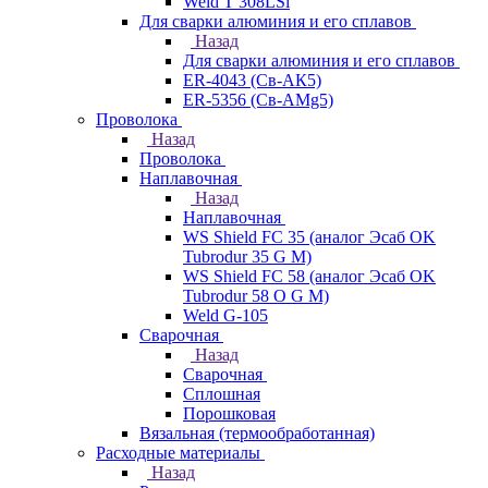
Weld T 308LSi
Для сварки алюминия и его сплавов
Назад
Для сварки алюминия и его сплавов
ER-4043 (Св-АК5)
ER-5356 (Св-АМg5)
Проволока
Назад
Проволока
Наплавочная
Назад
Наплавочная
WS Shield FC 35 (аналог Эсаб OK
Tubrodur 35 G M)
WS Shield FC 58 (аналог Эсаб OK
Tubrodur 58 O G M)
Weld G-105
Сварочная
Назад
Сварочная
Сплошная
Порошковая
Вязальная (термообработанная)
Расходные материалы
Назад