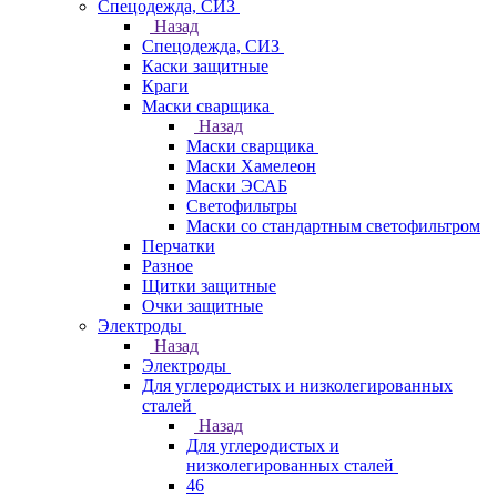
Спецодежда, СИЗ
Назад
Спецодежда, СИЗ
Каски защитные
Краги
Маски сварщика
Назад
Маски сварщика
Маски Хамелеон
Маски ЭСАБ
Светофильтры
Маски со стандартным светофильтром
Перчатки
Разное
Щитки защитные
Очки защитные
Электроды
Назад
Электроды
Для углеродистых и низколегированных
сталей
Назад
Для углеродистых и
низколегированных сталей
46