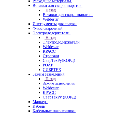
Расходные материалы
Вставки для свар.аппаратов
Назад
Вставки для свар.аппаратов
Weldestar
Инструменты для сварки
Флюс сварочный
Электрододержатели
Назад
Электрододержатели
Weldestar
КРАСС
Строгачи
СварТехРу(КОРД)
РОАР
СИБРТЕХ
Зажим заземления
Назад
Зажим заземления
Weldestar
КРАСС
СварТехРу (КОРД)
Маркера
Кабель
Кабельные наконечники