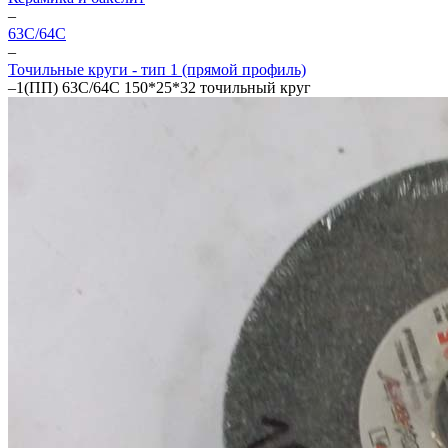
–
63С/64С
–
Точильные круги - тип 1 (прямой профиль)
–
1(ПП) 63С/64C 150*25*32 точильный круг