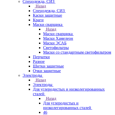
Спецодежда, СИЗ
Назад
Спецодежда, СИЗ
Каски защитные
Краги
Маски сварщика
Назад
Маски сварщика
Маски Хамелеон
Маски ЭСАБ
Светофильтры
Маски со стандартным светофильтром
Перчатки
Разное
Щитки защитные
Очки защитные
Электроды
Назад
Электроды
Для углеродистых и низколегированных
сталей
Назад
Для углеродистых и
низколегированных сталей
46