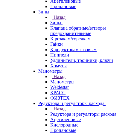
Ацетиленовые
Пропановые
Зипы
Назад
Зипы
Клапана обратные/затворы
предохранительные
К резакам/горелкам
Гайки
К редукторам газовым
Ниппели
Удлинители, тройники, ключи
Хомуты
Манометры
Назад
Манометры
Weldestar
КРАСС
ФИЗТЕХ
Редуктора и регуляторы расхода
Назад
Редуктора и регуляторы расхода
Ацетиленовые
Кислородные
Пропановые