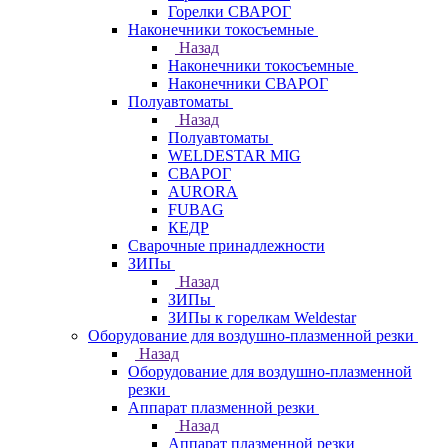
Горелки СВАРОГ
Наконечники токосъемные
Назад
Наконечники токосъемные
Наконечники СВАРОГ
Полуавтоматы
Назад
Полуавтоматы
WELDESTAR MIG
СВАРОГ
AURORA
FUBAG
КЕДР
Сварочные принадлежности
ЗИПы
Назад
ЗИПы
ЗИПы к горелкам Weldestar
Оборудование для воздушно-плазменной резки
Назад
Оборудование для воздушно-плазменной
резки
Аппарат плазменной резки
Назад
Аппарат плазменной резки