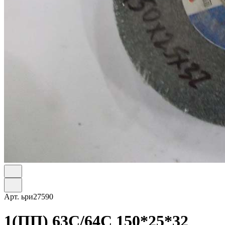
Арт.
ьри27590
1(ПП) 63С/64C 150*25*32