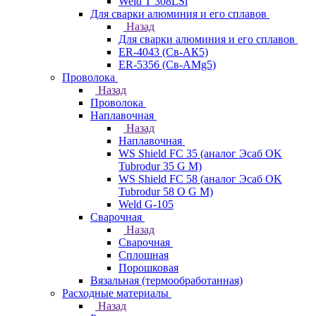
Weld T 308LSi
Для сварки алюминия и его сплавов
Назад
Для сварки алюминия и его сплавов
ER-4043 (Св-АК5)
ER-5356 (Св-АМg5)
Проволока
Назад
Проволока
Наплавочная
Назад
Наплавочная
WS Shield FC 35 (аналог Эсаб OK
Tubrodur 35 G M)
WS Shield FC 58 (аналог Эсаб OK
Tubrodur 58 O G M)
Weld G-105
Сварочная
Назад
Сварочная
Сплошная
Порошковая
Вязальная (термообработанная)
Расходные материалы
Назад