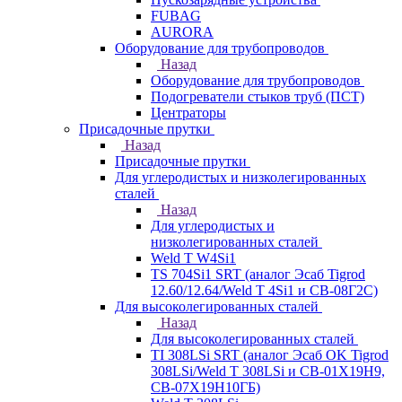
FUBAG
AURORA
Оборудование для трубопроводов
Назад
Оборудование для трубопроводов
Подогреватели стыков труб (ПСТ)
Центраторы
Присадочные прутки
Назад
Присадочные прутки
Для углеродистых и низколегированных
сталей
Назад
Для углеродистых и
низколегированных сталей
Weld T W4Si1
TS 704Si1 SRT (аналог Эсаб Tigrod
12.60/12.64/Weld T 4Si1 и СВ-08Г2С)
Для высоколегированных сталей
Назад
Для высоколегированных сталей
TI 308LSi SRT (аналог Эсаб OK Tigrod
308LSi/Weld T 308LSi и СВ-01Х19Н9,
СВ-07Х19Н10ГБ)