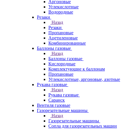
Аргоновые
Углекислотные
Водородные
Резаки
Назад
Резаки
Пропановые
Ацетиленовые
Комбинированные
Баллоны газовые
Назад
Баллоны газовые
Кислородные
Комплектующие к баллонам
Пропановые
Углекислотные, аргоновые, азотные
Рукава газовые
Назад
Рукава газовые
Саранск
Вентиля газовые
Газорезательные машины
Назад
Газорезательные машины
Сопла для газорезательных машин