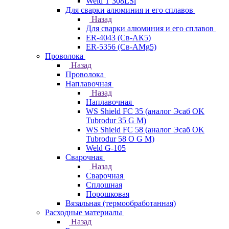
Weld T 308LSi
Для сварки алюминия и его сплавов
Назад
Для сварки алюминия и его сплавов
ER-4043 (Св-АК5)
ER-5356 (Св-АМg5)
Проволока
Назад
Проволока
Наплавочная
Назад
Наплавочная
WS Shield FC 35 (аналог Эсаб OK
Tubrodur 35 G M)
WS Shield FC 58 (аналог Эсаб OK
Tubrodur 58 O G M)
Weld G-105
Сварочная
Назад
Сварочная
Сплошная
Порошковая
Вязальная (термообработанная)
Расходные материалы
Назад