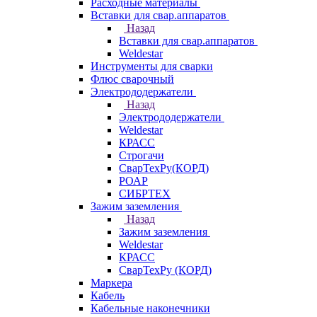
Расходные материалы
Вставки для свар.аппаратов
Назад
Вставки для свар.аппаратов
Weldestar
Инструменты для сварки
Флюс сварочный
Электрододержатели
Назад
Электрододержатели
Weldestar
КРАСС
Строгачи
СварТехРу(КОРД)
РОАР
СИБРТЕХ
Зажим заземления
Назад
Зажим заземления
Weldestar
КРАСС
СварТехРу (КОРД)
Маркера
Кабель
Кабельные наконечники