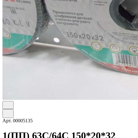
Арт.
00005135
1(ПП) 63С/64C 150*20*32