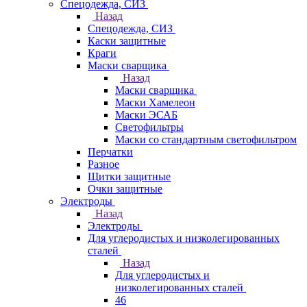
Спецодежда, СИЗ
Назад
Спецодежда, СИЗ
Каски защитные
Краги
Маски сварщика
Назад
Маски сварщика
Маски Хамелеон
Маски ЭСАБ
Светофильтры
Маски со стандартным светофильтром
Перчатки
Разное
Щитки защитные
Очки защитные
Электроды
Назад
Электроды
Для углеродистых и низколегированных
сталей
Назад
Для углеродистых и
низколегированных сталей
46