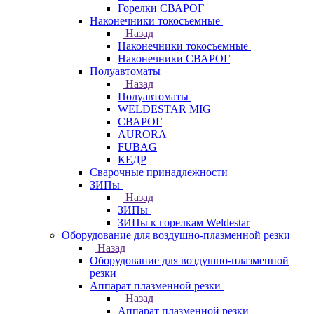
Горелки СВАРОГ
Наконечники токосъемные
Назад
Наконечники токосъемные
Наконечники СВАРОГ
Полуавтоматы
Назад
Полуавтоматы
WELDESTAR MIG
СВАРОГ
AURORA
FUBAG
КЕДР
Сварочные принадлежности
ЗИПы
Назад
ЗИПы
ЗИПы к горелкам Weldestar
Оборудование для воздушно-плазменной резки
Назад
Оборудование для воздушно-плазменной
резки
Аппарат плазменной резки
Назад
Аппарат плазменной резки