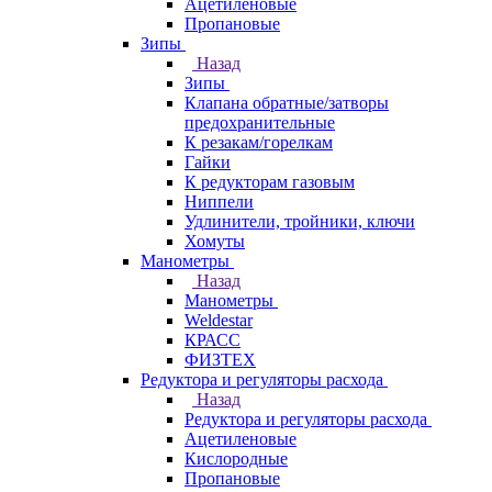
Ацетиленовые
Пропановые
Зипы
Назад
Зипы
Клапана обратные/затворы
предохранительные
К резакам/горелкам
Гайки
К редукторам газовым
Ниппели
Удлинители, тройники, ключи
Хомуты
Манометры
Назад
Манометры
Weldestar
КРАСС
ФИЗТЕХ
Редуктора и регуляторы расхода
Назад
Редуктора и регуляторы расхода
Ацетиленовые
Кислородные
Пропановые