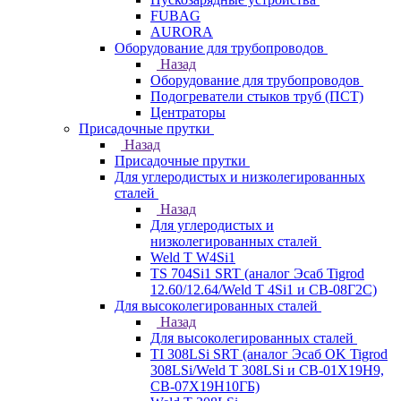
FUBAG
AURORA
Оборудование для трубопроводов
Назад
Оборудование для трубопроводов
Подогреватели стыков труб (ПСТ)
Центраторы
Присадочные прутки
Назад
Присадочные прутки
Для углеродистых и низколегированных
сталей
Назад
Для углеродистых и
низколегированных сталей
Weld T W4Si1
TS 704Si1 SRT (аналог Эсаб Tigrod
12.60/12.64/Weld T 4Si1 и СВ-08Г2С)
Для высоколегированных сталей
Назад
Для высоколегированных сталей
TI 308LSi SRT (аналог Эсаб OK Tigrod
308LSi/Weld T 308LSi и СВ-01Х19Н9,
СВ-07Х19Н10ГБ)