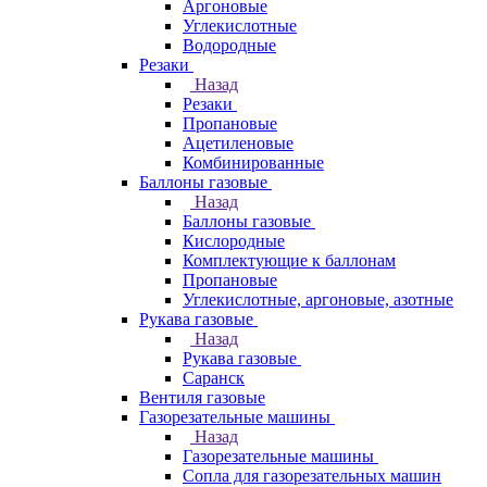
Аргоновые
Углекислотные
Водородные
Резаки
Назад
Резаки
Пропановые
Ацетиленовые
Комбинированные
Баллоны газовые
Назад
Баллоны газовые
Кислородные
Комплектующие к баллонам
Пропановые
Углекислотные, аргоновые, азотные
Рукава газовые
Назад
Рукава газовые
Саранск
Вентиля газовые
Газорезательные машины
Назад
Газорезательные машины
Сопла для газорезательных машин