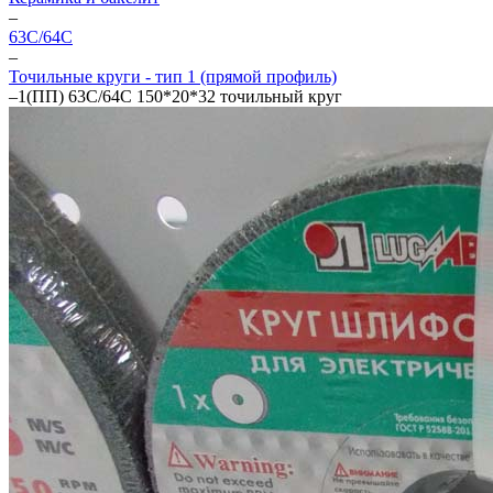
–
63С/64С
–
Точильные круги - тип 1 (прямой профиль)
–
1(ПП) 63С/64C 150*20*32 точильный круг