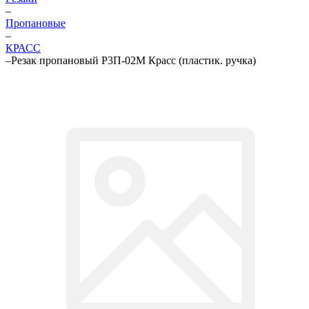
–
Пропановые
–
КРАСС
–
Резак пропановый Р3П-02М Красс (пластик. ручка)