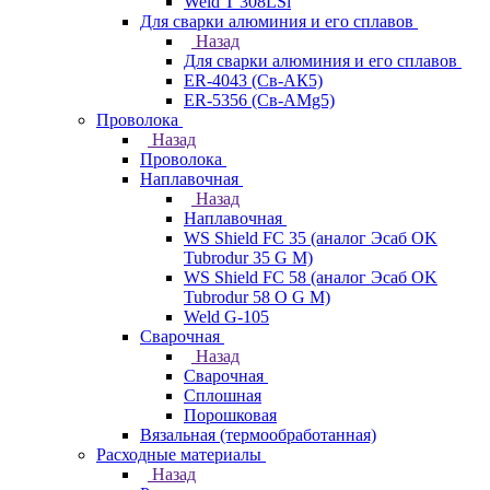
Weld T 308LSi
Для сварки алюминия и его сплавов
Назад
Для сварки алюминия и его сплавов
ER-4043 (Св-АК5)
ER-5356 (Св-АМg5)
Проволока
Назад
Проволока
Наплавочная
Назад
Наплавочная
WS Shield FC 35 (аналог Эсаб OK
Tubrodur 35 G M)
WS Shield FC 58 (аналог Эсаб OK
Tubrodur 58 O G M)
Weld G-105
Сварочная
Назад
Сварочная
Сплошная
Порошковая
Вязальная (термообработанная)
Расходные материалы
Назад