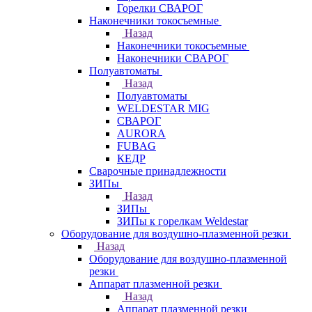
Горелки СВАРОГ
Наконечники токосъемные
Назад
Наконечники токосъемные
Наконечники СВАРОГ
Полуавтоматы
Назад
Полуавтоматы
WELDESTAR MIG
СВАРОГ
AURORA
FUBAG
КЕДР
Сварочные принадлежности
ЗИПы
Назад
ЗИПы
ЗИПы к горелкам Weldestar
Оборудование для воздушно-плазменной резки
Назад
Оборудование для воздушно-плазменной
резки
Аппарат плазменной резки
Назад
Аппарат плазменной резки