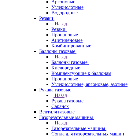
Аргоновые
Углекислотные
Водородные
Резаки
Назад
Резаки
Пропановые
Ацетиленовые
Комбинированные
Баллоны газовые
Назад
Баллоны газовые
Кислородные
Комплектующие к баллонам
Пропановые
Углекислотные, аргоновые, азотные
Рукава газовые
Назад
Рукава газовые
Саранск
Вентиля газовые
Газорезательные машины
Назад
Газорезательные машины
Сопла для газорезательных машин