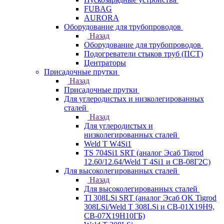
FUBAG
AURORA
Оборудование для трубопроводов
Назад
Оборудование для трубопроводов
Подогреватели стыков труб (ПСТ)
Центраторы
Присадочные прутки
Назад
Присадочные прутки
Для углеродистых и низколегированных
сталей
Назад
Для углеродистых и
низколегированных сталей
Weld T W4Si1
TS 704Si1 SRT (аналог Эсаб Tigrod
12.60/12.64/Weld T 4Si1 и СВ-08Г2С)
Для высоколегированных сталей
Назад
Для высоколегированных сталей
TI 308LSi SRT (аналог Эсаб OK Tigrod
308LSi/Weld T 308LSi и СВ-01Х19Н9,
СВ-07Х19Н10ГБ)