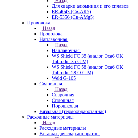
Назад
Для сварки алюминия и его сплавов
ER-4043 (Св-АК5)
ER-5356 (Св-АМg5)
Проволока
Назад
Проволока
Наплавочная
Назад
Наплавочная
WS Shield FC 35 (аналог Эсаб OK
Tubrodur 35 G M)
WS Shield FC 58 (аналог Эсаб OK
Tubrodur 58 O G M)
Weld G-105
Сварочная
Назад
Сварочная
Сплошная
Порошковая
Вязальная (термообработанная)
Расходные материалы
Назад
Расходные материалы
Вставки для свар.аппаратов