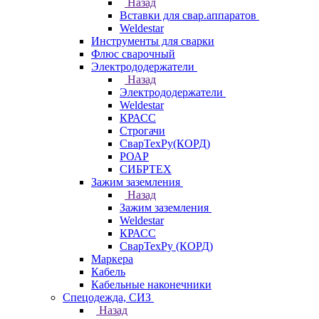
Назад
Вставки для свар.аппаратов
Weldestar
Инструменты для сварки
Флюс сварочный
Электрододержатели
Назад
Электрододержатели
Weldestar
КРАСС
Строгачи
СварТехРу(КОРД)
РОАР
СИБРТЕХ
Зажим заземления
Назад
Зажим заземления
Weldestar
КРАСС
СварТехРу (КОРД)
Маркера
Кабель
Кабельные наконечники
Спецодежда, СИЗ
Назад