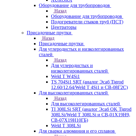
Оборудование для трубопроводов
Назад
Оборудование для трубопроводов
Подогреватели стыков труб (ПСТ)
Центраторы
Присадочные прутки
Назад
Присадочные прутки
Для углеродистых и низколегированных
сталей
Назад
Для углеродистых и
низколегированных сталей
Weld T W4Si1
TS 704Si1 SRT (аналог Эсаб Tigrod
12.60/12.64/Weld T 4Si1 и СВ-08Г2С)
Для высоколегированных сталей
Назад
Для высоколегированных сталей
TI 308LSi SRT (аналог Эсаб OK Tigrod
308LSi/Weld T 308LSi и СВ-01Х19Н9,
СВ-07Х19Н10ГБ)
Weld T 308LSi
Для сварки алюминия и его сплавов