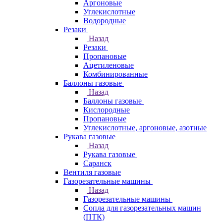
Аргоновые
Углекислотные
Водородные
Резаки
Назад
Резаки
Пропановые
Ацетиленовые
Комбинированные
Баллоны газовые
Назад
Баллоны газовые
Кислородные
Пропановые
Углекислотные, аргоновые, азотные
Рукава газовые
Назад
Рукава газовые
Саранск
Вентиля газовые
Газорезательные машины
Назад
Газорезательные машины
Сопла для газорезательных машин
(ПТК)