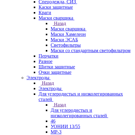
Спецодежда, СИЗ
Каски защитные
Краги
Маски сварщика
Назад
Маски сварщика
Маски Хамелеон
Маски ЭСАБ
Светофильтры
Маски со стандартным светофильтром
Перчатки
Разное
Щитки защитные
Очки защитные
Электроды
Назад
Электроды
Для углеродистых и низколегированных
сталей
Назад
Для углеродистых и
низколегированных сталей
46
УОНИИ 13/55
МР-3