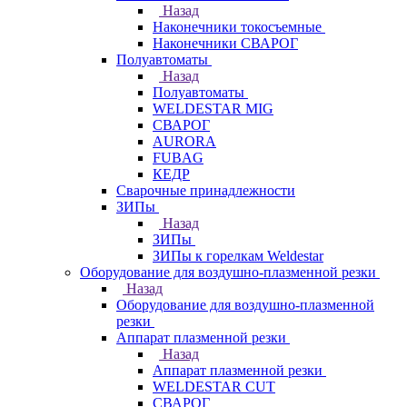
Назад
Наконечники токосъемные
Наконечники СВАРОГ
Полуавтоматы
Назад
Полуавтоматы
WELDESTAR MIG
СВАРОГ
AURORA
FUBAG
КЕДР
Сварочные принадлежности
ЗИПы
Назад
ЗИПы
ЗИПы к горелкам Weldestar
Оборудование для воздушно-плазменной резки
Назад
Оборудование для воздушно-плазменной
резки
Аппарат плазменной резки
Назад
Аппарат плазменной резки
WELDESTAR CUT
СВАРОГ