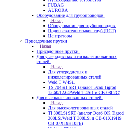
FUBAG
AURORA
Оборудование для трубопроводов
Назад
Оборудование для трубопроводов
Подогреватели стыков труб (ПСТ)
Центраторы
Присадочные прутки
Назад
Присадочные прутки
Для углеродистых и низколегированных
сталей
Назад
Для углеродистых и
низколегированных сталей
Weld T W4Si1
TS 704Si1 SRT (аналог Эсаб Tigrod
12.60/12.64/Weld T 4Si1 и СВ-08Г2С)
Для высоколегированных сталей
Назад
Для высоколегированных сталей
TI 308LSi SRT (аналог Эсаб OK Tigrod
308LSi/Weld T 308LSi и СВ-01Х19Н9,
СВ-07Х19Н10ГБ)