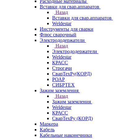
Расходные материалы
Вставки для свар.аппаратов
Назад
Вставки для свар.аппаратов
Weldestar
Инструменты для сварки
Флюс сварочный
Электрододержатели
Назад
Электрододержатели
Weldestar
КРАСС
Строгачи
СварТехРу(КОРД)
РОАР
СИБРТЕХ
Зажим заземления
Назад
Зажим заземления
Weldestar
КРАСС
СварТехРу (КОРД)
Маркера
Кабель
Кабельные наконечники