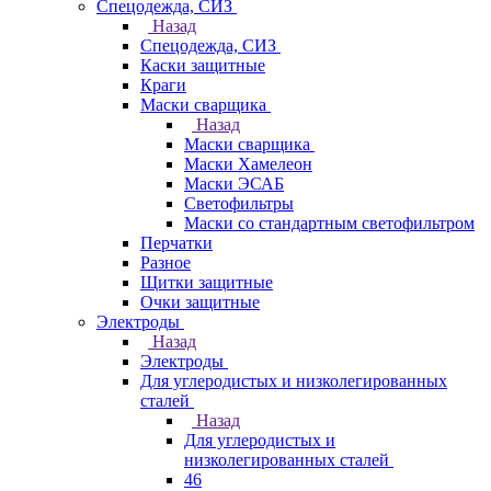
Спецодежда, СИЗ
Назад
Спецодежда, СИЗ
Каски защитные
Краги
Маски сварщика
Назад
Маски сварщика
Маски Хамелеон
Маски ЭСАБ
Светофильтры
Маски со стандартным светофильтром
Перчатки
Разное
Щитки защитные
Очки защитные
Электроды
Назад
Электроды
Для углеродистых и низколегированных
сталей
Назад
Для углеродистых и
низколегированных сталей
46