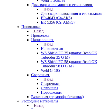
Weld T 308LSi
Для сварки алюминия и его сплавов
Назад
Для сварки алюминия и его сплавов
ER-4043 (Св-АК5)
ER-5356 (Св-АМg5)
Проволока
Назад
Проволока
Наплавочная
Назад
Наплавочная
WS Shield FC 35 (аналог Эсаб OK
Tubrodur 35 G M)
WS Shield FC 58 (аналог Эсаб OK
Tubrodur 58 O G M)
Weld G-105
Сварочная
Назад
Сварочная
Сплошная
Порошковая
Вязальная (термообработанная)
Расходные материалы
Назад