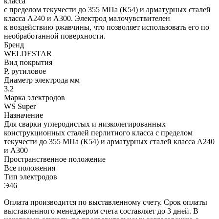
класса
с пределом текучести до 355 МПа (К54) и арматурных сталей
класса А240 и А300. Электрод малочувствителен
к воздействию ржавчины, что позволяет использовать его по
необработанной поверхности.
Бренд
WELDESTAR
Вид покрытия
Р, рутиловое
Диаметр электрода мм
3.2
Марка электродов
WS Super
Назначение
Для сварки углеродистых и низколегированных
конструкционных сталей перлитного класса с пределом
текучести до 355 МПа (К54) и арматурных сталей класса А240
и А300
Пространственное положение
Все положения
Тип электродов
Э46
Оплата производится по выставленному счету. Срок оплаты
выставленного менеджером счета составляет до 3 дней. В