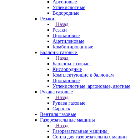
Аргоновые
Углекислотные
Водородные
Резаки
Назад
Резаки
Пропановые
Ацетиленовые
Комбинированные
Баллоны газовые
Назад
Баллоны газовые
Кислородные
Комплектующие к баллонам
Пропановые
Углекислотные, аргоновые, азотные
Рукава газовые
Назад
Рукава газовые
Саранск
Вентиля газовые
Газорезательные машины
Назад
Газорезательные машины
Сопла для газорезательных машин