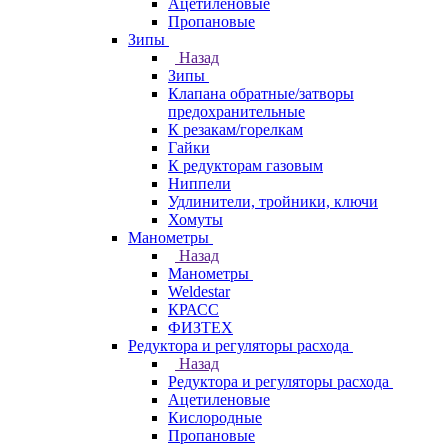
Ацетиленовые
Пропановые
Зипы
Назад
Зипы
Клапана обратные/затворы
предохранительные
К резакам/горелкам
Гайки
К редукторам газовым
Ниппели
Удлинители, тройники, ключи
Хомуты
Манометры
Назад
Манометры
Weldestar
КРАСС
ФИЗТЕХ
Редуктора и регуляторы расхода
Назад
Редуктора и регуляторы расхода
Ацетиленовые
Кислородные
Пропановые