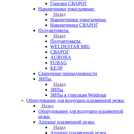
Горелки СВАРОГ
Наконечники токосъемные
Назад
Наконечники токосъемные
Наконечники СВАРОГ
Полуавтоматы
Назад
Полуавтоматы
WELDESTAR MIG
СВАРОГ
AURORA
FUBAG
КЕДР
Сварочные принадлежности
ЗИПы
Назад
ЗИПы
ЗИПы к горелкам Weldestar
Оборудование для воздушно-плазменной резки
Назад
Оборудование для воздушно-плазменной
резки
Аппарат плазменной резки
Назад
Аппарат плазменной резки