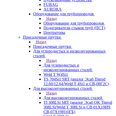
FUBAG
AURORA
Оборудование для трубопроводов
Назад
Оборудование для трубопроводов
Подогреватели стыков труб (ПСТ)
Центраторы
Присадочные прутки
Назад
Присадочные прутки
Для углеродистых и низколегированных
сталей
Назад
Для углеродистых и
низколегированных сталей
Weld T W4Si1
TS 704Si1 SRT (аналог Эсаб Tigrod
12.60/12.64/Weld T 4Si1 и СВ-08Г2С)
Для высоколегированных сталей
Назад
Для высоколегированных сталей
TI 308LSi SRT (аналог Эсаб OK Tigrod
308LSi/Weld T 308LSi и СВ-01Х19Н9,
СВ-07Х19Н10ГБ)