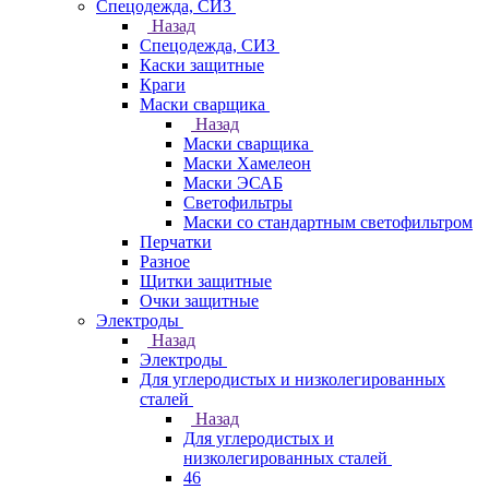
Спецодежда, СИЗ
Назад
Спецодежда, СИЗ
Каски защитные
Краги
Маски сварщика
Назад
Маски сварщика
Маски Хамелеон
Маски ЭСАБ
Светофильтры
Маски со стандартным светофильтром
Перчатки
Разное
Щитки защитные
Очки защитные
Электроды
Назад
Электроды
Для углеродистых и низколегированных
сталей
Назад
Для углеродистых и
низколегированных сталей
46