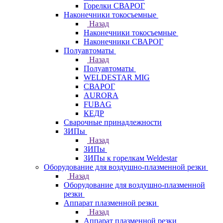
Горелки СВАРОГ
Наконечники токосъемные
Назад
Наконечники токосъемные
Наконечники СВАРОГ
Полуавтоматы
Назад
Полуавтоматы
WELDESTAR MIG
СВАРОГ
AURORA
FUBAG
КЕДР
Сварочные принадлежности
ЗИПы
Назад
ЗИПы
ЗИПы к горелкам Weldestar
Оборудование для воздушно-плазменной резки
Назад
Оборудование для воздушно-плазменной
резки
Аппарат плазменной резки
Назад
Аппарат плазменной резки