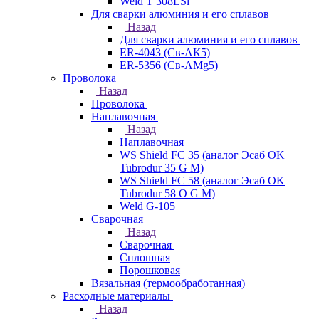
Weld T 308LSi
Для сварки алюминия и его сплавов
Назад
Для сварки алюминия и его сплавов
ER-4043 (Св-АК5)
ER-5356 (Св-АМg5)
Проволока
Назад
Проволока
Наплавочная
Назад
Наплавочная
WS Shield FC 35 (аналог Эсаб OK
Tubrodur 35 G M)
WS Shield FC 58 (аналог Эсаб OK
Tubrodur 58 O G M)
Weld G-105
Сварочная
Назад
Сварочная
Сплошная
Порошковая
Вязальная (термообработанная)
Расходные материалы
Назад