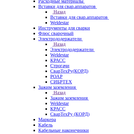
Расходные материалы
Вставки для свар.аппаратов
Назад
Вставки для свар.аппаратов
Weldestar
Инструменты для сварки
Флюс сварочный
Электрододержатели
Назад
Электрододержатели
Weldestar
КРАСС
Строгачи
СварТехРу(КОРД)
РОАР
СИБРТЕХ
Зажим заземления
Назад
Зажим заземления
Weldestar
КРАСС
СварТехРу (КОРД)
Маркера
Кабель
Кабельные наконечники