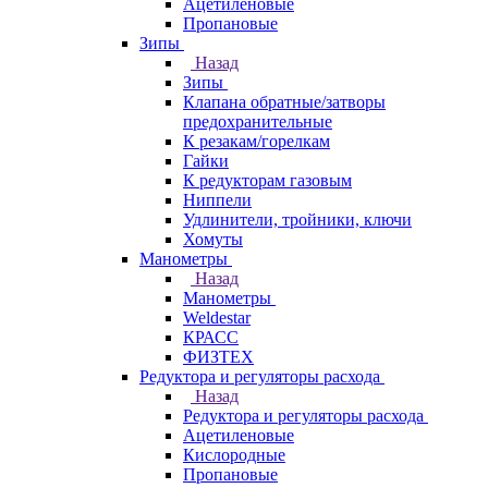
Ацетиленовые
Пропановые
Зипы
Назад
Зипы
Клапана обратные/затворы
предохранительные
К резакам/горелкам
Гайки
К редукторам газовым
Ниппели
Удлинители, тройники, ключи
Хомуты
Манометры
Назад
Манометры
Weldestar
КРАСС
ФИЗТЕХ
Редуктора и регуляторы расхода
Назад
Редуктора и регуляторы расхода
Ацетиленовые
Кислородные
Пропановые