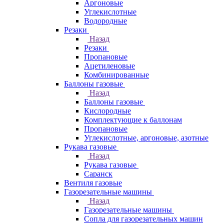
Аргоновые
Углекислотные
Водородные
Резаки
Назад
Резаки
Пропановые
Ацетиленовые
Комбинированные
Баллоны газовые
Назад
Баллоны газовые
Кислородные
Комплектующие к баллонам
Пропановые
Углекислотные, аргоновые, азотные
Рукава газовые
Назад
Рукава газовые
Саранск
Вентиля газовые
Газорезательные машины
Назад
Газорезательные машины
Сопла для газорезательных машин