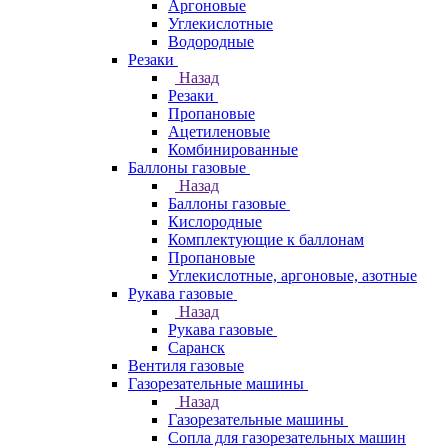
Аргоновые
Углекислотные
Водородные
Резаки
Назад
Резаки
Пропановые
Ацетиленовые
Комбинированные
Баллоны газовые
Назад
Баллоны газовые
Кислородные
Комплектующие к баллонам
Пропановые
Углекислотные, аргоновые, азотные
Рукава газовые
Назад
Рукава газовые
Саранск
Вентиля газовые
Газорезательные машины
Назад
Газорезательные машины
Сопла для газорезательных машин