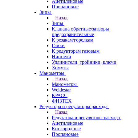
Ацетиленовые
Пропановые
Зипы
Назад
Зипы
Клапана обратные/затворы
предохранительные
К резакам/горелкам
Гайки
К редукторам газовым
Ниппели
Удлинители, тройники, ключи
Хомуты
Манометры
Назад
Манометры
Weldestar
КРАСС
ФИЗТЕХ
Редуктора и регуляторы расхода
Назад
Редуктора и регуляторы расхода
Ацетиленовые
Кислородные
Пропановые