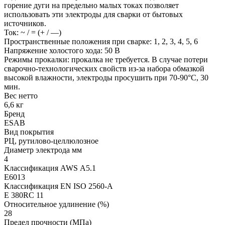
горение дуги на предельно малых токах позволяет
использовать эти электроды для сварки от бытовых
источников.
Ток: ~ / = (+ / ―)
Пространственные положения при сварке: 1, 2, 3, 4, 5, 6
Напряжение холостого хода: 50 В
Режимы прокалки: прокалка не требуется. В случае потери
сварочно-технологических свойств из-за набора обмазкой
высокой влажности, электроды просушить при 70-90°С, 30
мин.
Вес нетто
6,6 кг
Бренд
ESAB
Вид покрытия
РЦ, рутилово-целлюлозное
Диаметр электрода мм
4
Классификация AWS А5.1
Е6013
Классификация EN ISO 2560-A
Е 380RC 11
Относительное удлинение (%)
28
Предел прочности (МПа)