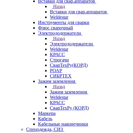
Вставки для свар.аппаратов
Назад
Вставки для свар.аппаратов
Weldestar
Инструменты для сварки
Флюс сварочный
Электрододержатели
Назад
Электрододержатели
Weldestar
КРАСС
Строгачи
СварТехРу(КОРД)
РОАР
СИБРТЕХ
Зажим заземления
Назад
Зажим заземления
Weldestar
КРАСС
СварТехРу (КОРД)
Маркера
Кабель
Кабельные наконечники
Спецодежда, СИЗ