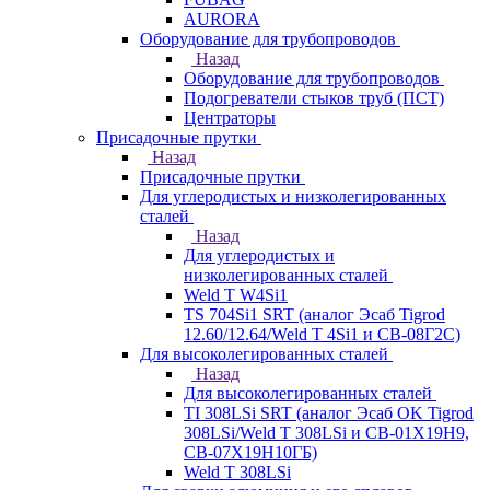
AURORA
Оборудование для трубопроводов
Назад
Оборудование для трубопроводов
Подогреватели стыков труб (ПСТ)
Центраторы
Присадочные прутки
Назад
Присадочные прутки
Для углеродистых и низколегированных
сталей
Назад
Для углеродистых и
низколегированных сталей
Weld T W4Si1
TS 704Si1 SRT (аналог Эсаб Tigrod
12.60/12.64/Weld T 4Si1 и СВ-08Г2С)
Для высоколегированных сталей
Назад
Для высоколегированных сталей
TI 308LSi SRT (аналог Эсаб OK Tigrod
308LSi/Weld T 308LSi и СВ-01Х19Н9,
СВ-07Х19Н10ГБ)
Weld T 308LSi