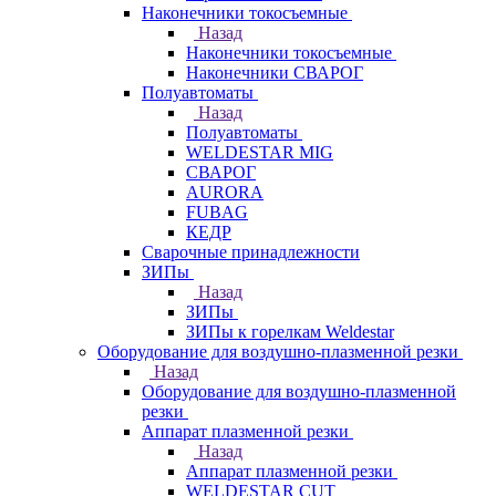
Наконечники токосъемные
Назад
Наконечники токосъемные
Наконечники СВАРОГ
Полуавтоматы
Назад
Полуавтоматы
WELDESTAR MIG
СВАРОГ
AURORA
FUBAG
КЕДР
Сварочные принадлежности
ЗИПы
Назад
ЗИПы
ЗИПы к горелкам Weldestar
Оборудование для воздушно-плазменной резки
Назад
Оборудование для воздушно-плазменной
резки
Аппарат плазменной резки
Назад
Аппарат плазменной резки
WELDESTAR CUT