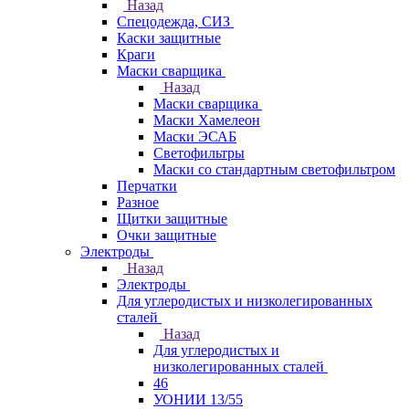
Назад
Спецодежда, СИЗ
Каски защитные
Краги
Маски сварщика
Назад
Маски сварщика
Маски Хамелеон
Маски ЭСАБ
Светофильтры
Маски со стандартным светофильтром
Перчатки
Разное
Щитки защитные
Очки защитные
Электроды
Назад
Электроды
Для углеродистых и низколегированных
сталей
Назад
Для углеродистых и
низколегированных сталей
46
УОНИИ 13/55