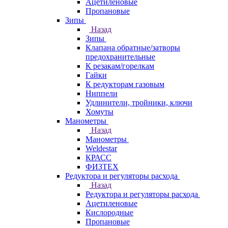
Ацетиленовые
Пропановые
Зипы
Назад
Зипы
Клапана обратные/затворы
предохранительные
К резакам/горелкам
Гайки
К редукторам газовым
Ниппели
Удлинители, тройники, ключи
Хомуты
Манометры
Назад
Манометры
Weldestar
КРАСС
ФИЗТЕХ
Редуктора и регуляторы расхода
Назад
Редуктора и регуляторы расхода
Ацетиленовые
Кислородные
Пропановые