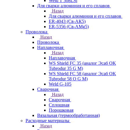
Weld T 308LSi
Для сварки алюминия и его сплавов
Назад
Для сварки алюминия и его сплавов
ER-4043 (Св-АК5)
ER-5356 (Св-АМg5)
Проволока
Назад
Проволока
Наплавочная
Назад
Наплавочная
WS Shield FC 35 (аналог Эсаб OK
Tubrodur 35 G M)
WS Shield FC 58 (аналог Эсаб OK
Tubrodur 58 O G M)
Weld G-105
Сварочная
Назад
Сварочная
Сплошная
Порошковая
Вязальная (термообработанная)
Расходные материалы
Назад