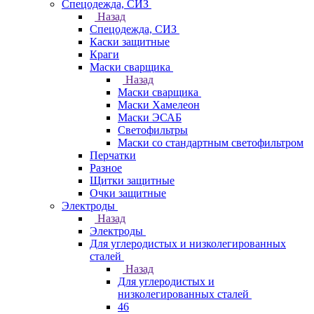
Спецодежда, СИЗ
Назад
Спецодежда, СИЗ
Каски защитные
Краги
Маски сварщика
Назад
Маски сварщика
Маски Хамелеон
Маски ЭСАБ
Светофильтры
Маски со стандартным светофильтром
Перчатки
Разное
Щитки защитные
Очки защитные
Электроды
Назад
Электроды
Для углеродистых и низколегированных
сталей
Назад
Для углеродистых и
низколегированных сталей
46