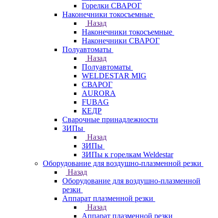
Горелки СВАРОГ
Наконечники токосъемные
Назад
Наконечники токосъемные
Наконечники СВАРОГ
Полуавтоматы
Назад
Полуавтоматы
WELDESTAR MIG
СВАРОГ
AURORA
FUBAG
КЕДР
Сварочные принадлежности
ЗИПы
Назад
ЗИПы
ЗИПы к горелкам Weldestar
Оборудование для воздушно-плазменной резки
Назад
Оборудование для воздушно-плазменной
резки
Аппарат плазменной резки
Назад
Аппарат плазменной резки