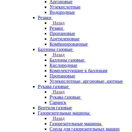
Аргоновые
Углекислотные
Водородные
Резаки
Назад
Резаки
Пропановые
Ацетиленовые
Комбинированные
Баллоны газовые
Назад
Баллоны газовые
Кислородные
Комплектующие к баллонам
Пропановые
Углекислотные, аргоновые, азотные
Рукава газовые
Назад
Рукава газовые
Саранск
Вентиля газовые
Газорезательные машины
Назад
Газорезательные машины
Сопла для газорезательных машин