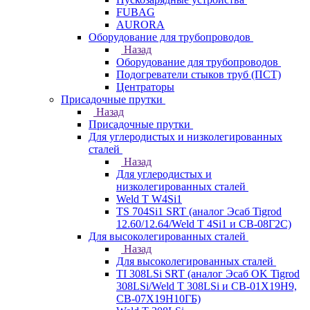
FUBAG
AURORA
Оборудование для трубопроводов
Назад
Оборудование для трубопроводов
Подогреватели стыков труб (ПСТ)
Центраторы
Присадочные прутки
Назад
Присадочные прутки
Для углеродистых и низколегированных
сталей
Назад
Для углеродистых и
низколегированных сталей
Weld T W4Si1
TS 704Si1 SRT (аналог Эсаб Tigrod
12.60/12.64/Weld T 4Si1 и СВ-08Г2С)
Для высоколегированных сталей
Назад
Для высоколегированных сталей
TI 308LSi SRT (аналог Эсаб OK Tigrod
308LSi/Weld T 308LSi и СВ-01Х19Н9,
СВ-07Х19Н10ГБ)