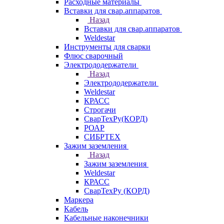
Расходные материалы
Вставки для свар.аппаратов
Назад
Вставки для свар.аппаратов
Weldestar
Инструменты для сварки
Флюс сварочный
Электрододержатели
Назад
Электрододержатели
Weldestar
КРАСС
Строгачи
СварТехРу(КОРД)
РОАР
СИБРТЕХ
Зажим заземления
Назад
Зажим заземления
Weldestar
КРАСС
СварТехРу (КОРД)
Маркера
Кабель
Кабельные наконечники