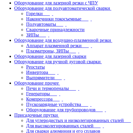
Оборудование для лазерной резки с ЧПУ
Оборудование для полуавтоматической сварки
Горелки
Наконечники токосъемные
Полуавтоматы
Сварочные принадлежности
ЗИПы
Оборудование для воздушно-плазменной резки
Аппарат плазменной резки
Плазматроны, ЗИПы
Оборудование для лазерной сварки
Оборудование для ручной дуговой сварки
Реостаты
Инвертора
Выпрямители
Оборудование прочее
Печи и термопеналы
Генераторы
Компрессора
Пускозарядные устройства
Оборудование для трубопроводов
Присадочные прутки
Для углеродистых и низколегированных сталей
Для высоколегированных сталей
Для сварки алюминия и его сплавов