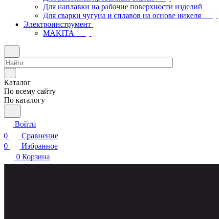
Для наплавки на рабочие поверхности изделий
Для сварки чугуна и сплавов на основе никеля
Электроинструмент
МAKITA
Каталог
По всему сайту
По каталогу
Войти
0
Сравнение
0
Избранное
0
Корзина