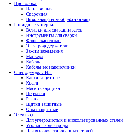
Проволока
Наплавочная
Сварочная
Вязальная (термообработанная)
Расходные материалы
Вставки для свар.аппаратов
Инструменты для сварки
Флюс сварочный
Электрододержатели
Зажим заземления
Маркера
Кабель
Кабельные наконечники
Спецодежда, СИЗ
Каски защитные
Краги
Маски сварщика
Перчатки
Разное
Щитки защитные
Очки защитные
Электроды
Для углеродистых и низколегированных сталей
Угольные электроды
Для высоколегированных сталей