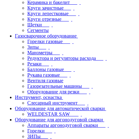
Керамика и бакелит
Круги зачистные
Круги лепестковые
Круги отрезные
Щетки
Сегменты
Газосварочное оборудование
Горелки газовые
Зипы
Манометры
Редуктора и регуляторы расхода
Резаки
Баллоны газовые
Рукава газовые
Вентиля газовые
Газорезательные машины
Оборудование для резки
Инструмент, оснастка
Слесарный инструмент
Оборудование для автоматической сварки
WELDESTAR SAW
Оборудование для аргонодуговой сварки
Аппараты аргонодуговой сварки
Горелки
ЗИПы