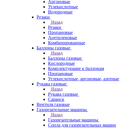
Аргоновые
Углекислотные
Водородные
Резаки
Назад
Резаки
Пропановые
Ацетиленовые
Комбинированные
Баллоны газовые
Назад
Баллоны газовые
Кислородные
Комплектующие к баллонам
Пропановые
Углекислотные, аргоновые, азотные
Рукава газовые
Назад
Рукава газовые
Саранск
Вентиля газовые
Газорезательные машины
Назад
Газорезательные машины
Сопла для газорезательных машин