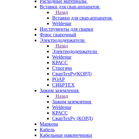
Расходные материалы
Вставки для свар.аппаратов
Назад
Вставки для свар.аппаратов
Weldestar
Инструменты для сварки
Флюс сварочный
Электрододержатели
Назад
Электрододержатели
Weldestar
КРАСС
Строгачи
СварТехРу(КОРД)
РОАР
СИБРТЕХ
Зажим заземления
Назад
Зажим заземления
Weldestar
КРАСС
СварТехРу (КОРД)
Маркера
Кабель
Кабельные наконечники