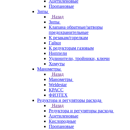
Ацетиленовые
Пропановые
Зипы
Назад
Зипы
Клапана обратные/затворы
предохранительные
К резакам/горелкам
Гайки
К редукторам газовым
Ниппели
Удлинители, тройники, ключи
Хомуты
Манометры
Назад
Манометры
Weldestar
КРАСС
ФИЗТЕХ
Редуктора и регуляторы расхода
Назад
Редуктора и регуляторы расхода
Ацетиленовые
Кислородные
Пропановые