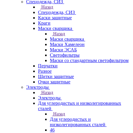
Спецодежда, СИЗ
Назад
Спецодежда, СИЗ
Каски защитные
Краги
Маски сварщика
Назад
Маски сварщика
Маски Хамелеон
Маски ЭСАБ
Светофильтры
Маски со стандартным светофильтром
Перчатки
Разное
Щитки защитные
Очки защитные
Электроды
Назад
Электроды
Для углеродистых и низколегированных
сталей
Назад
Для углеродистых и
низколегированных сталей
46