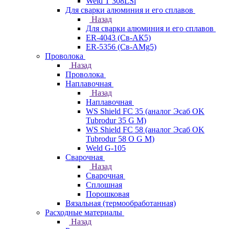
Weld T 308LSi
Для сварки алюминия и его сплавов
Назад
Для сварки алюминия и его сплавов
ER-4043 (Св-АК5)
ER-5356 (Св-АМg5)
Проволока
Назад
Проволока
Наплавочная
Назад
Наплавочная
WS Shield FC 35 (аналог Эсаб OK
Tubrodur 35 G M)
WS Shield FC 58 (аналог Эсаб OK
Tubrodur 58 O G M)
Weld G-105
Сварочная
Назад
Сварочная
Сплошная
Порошковая
Вязальная (термообработанная)
Расходные материалы
Назад