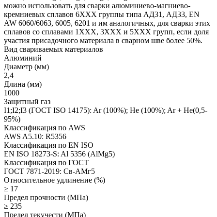
можно использовать для сварки алюминиево-магниево-
кремниевых сплавов 6ХХХ группы типа АД31, АД33, EN
AW 6060/6063, 6005, 6201 и им аналогичных, для сварки этих
сплавов со сплавами 1ХХХ, 3ХХХ и 5ХХХ групп, если доля
участия присадочного материала в сварном шве более 50%.
Вид свариваемых материалов
Алюминий
Диаметр (мм)
2,4
Длина (мм)
1000
Защитный газ
I1;I2;I3 (ГОСТ ISO 14175): Ar (100%); He (100%); Ar + He(0,5-
95%)
Классификация по AWS
AWS A5.10: R5356
Классификация по EN ISO
EN ISO 18273-S: Al 5356 (AlMg5)
Классификация по ГОСТ
ГОСТ 7871-2019: Св-АМг5
Относительное удлинение (%)
≥ 17
Предел прочности (МПа)
≥ 235
Предел текучести (МПа)