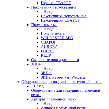
Горелки СВАРОГ
Наконечники токосъемные
Назад
Наконечники токосъемные
Наконечники СВАРОГ
Полуавтоматы
Назад
Полуавтоматы
WELDESTAR MIG
СВАРОГ
AURORA
FUBAG
КЕДР
Сварочные принадлежности
ЗИПы
Назад
ЗИПы
ЗИПы к горелкам Weldestar
Оборудование для воздушно-плазменной резки
Назад
Оборудование для воздушно-плазменной
резки
Аппарат плазменной резки
Назад
Аппарат плазменной резки