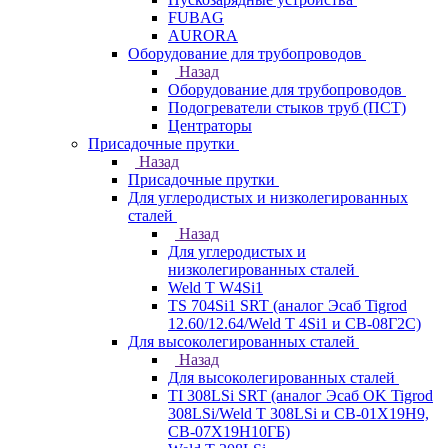
FUBAG
AURORA
Оборудование для трубопроводов
Назад
Оборудование для трубопроводов
Подогреватели стыков труб (ПСТ)
Центраторы
Присадочные прутки
Назад
Присадочные прутки
Для углеродистых и низколегированных
сталей
Назад
Для углеродистых и
низколегированных сталей
Weld T W4Si1
TS 704Si1 SRT (аналог Эсаб Tigrod
12.60/12.64/Weld T 4Si1 и СВ-08Г2С)
Для высоколегированных сталей
Назад
Для высоколегированных сталей
TI 308LSi SRT (аналог Эсаб OK Tigrod
308LSi/Weld T 308LSi и СВ-01Х19Н9,
СВ-07Х19Н10ГБ)