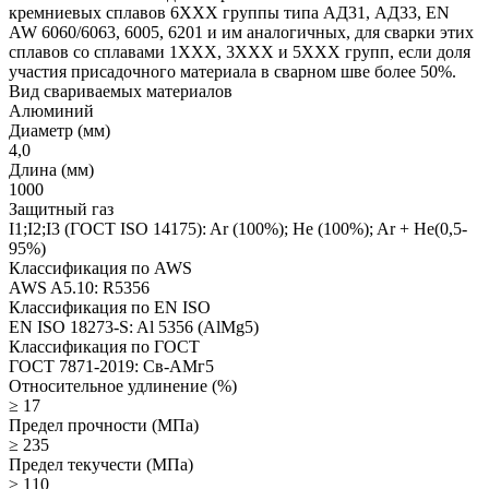
кремниевых сплавов 6ХХХ группы типа АД31, АД33, EN
AW 6060/6063, 6005, 6201 и им аналогичных, для сварки этих
сплавов со сплавами 1ХХХ, 3ХХХ и 5ХХХ групп, если доля
участия присадочного материала в сварном шве более 50%.
Вид свариваемых материалов
Алюминий
Диаметр (мм)
4,0
Длина (мм)
1000
Защитный газ
I1;I2;I3 (ГОСТ ISO 14175): Ar (100%); He (100%); Ar + He(0,5-
95%)
Классификация по AWS
AWS A5.10: R5356
Классификация по EN ISO
EN ISO 18273-S: Al 5356 (AlMg5)
Классификация по ГОСТ
ГОСТ 7871-2019: Св-АМг5
Относительное удлинение (%)
≥ 17
Предел прочности (МПа)
≥ 235
Предел текучести (МПа)
≥ 110