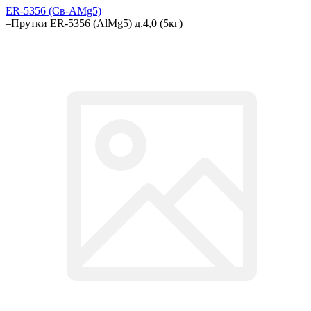
ER-5356 (Св-АМg5)
–
Прутки ER-5356 (AlMg5) д.4,0 (5кг)