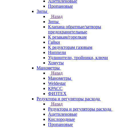
Ацетиленовые
Пропановые
Зипы
Назад
Зипы
Клапана обратные/затворы
предохранительные
К резакам/горелкам
Гайки
К редукторам газовым
Ниппели
Удлинители, тройники, ключи
Хомуты
Манометры
Назад
Манометры
Weldestar
КРАСС
ФИЗТЕХ
Редуктора и регуляторы расхода
Назад
Редуктора и регуляторы расхода
Ацетиленовые
Кислородные
Пропановые