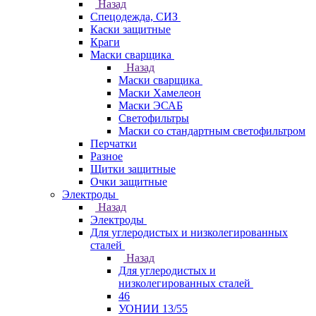
Назад
Спецодежда, СИЗ
Каски защитные
Краги
Маски сварщика
Назад
Маски сварщика
Маски Хамелеон
Маски ЭСАБ
Светофильтры
Маски со стандартным светофильтром
Перчатки
Разное
Щитки защитные
Очки защитные
Электроды
Назад
Электроды
Для углеродистых и низколегированных
сталей
Назад
Для углеродистых и
низколегированных сталей
46
УОНИИ 13/55