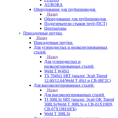
AURORA
Оборудование для трубопроводов
Назад
Оборудование для трубопроводов
Подогреватели стыков труб (ПСТ)
Центраторы
Присадочные прутки
Назад
Присадочные прутки
Для углеродистых и низколегированных
сталей
Назад
Для углеродистых и
низколегированных сталей
Weld T W4Si1
TS 704Si1 SRT (аналог Эсаб Tigrod
12.60/12.64/Weld T 4Si1 и СВ-08Г2С)
Для высоколегированных сталей
Назад
Для высоколегированных сталей
TI 308LSi SRT (аналог Эсаб OK Tigrod
308LSi/Weld T 308LSi и СВ-01Х19Н9,
СВ-07Х19Н10ГБ)
Weld T 308LSi