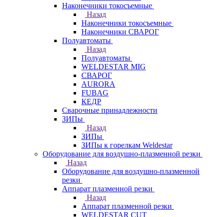
Наконечники токосъемные
Назад
Наконечники токосъемные
Наконечники СВАРОГ
Полуавтоматы
Назад
Полуавтоматы
WELDESTAR MIG
СВАРОГ
AURORA
FUBAG
КЕДР
Сварочные принадлежности
ЗИПы
Назад
ЗИПы
ЗИПы к горелкам Weldestar
Оборудование для воздушно-плазменной резки
Назад
Оборудование для воздушно-плазменной
резки
Аппарат плазменной резки
Назад
Аппарат плазменной резки
WELDESTAR CUT