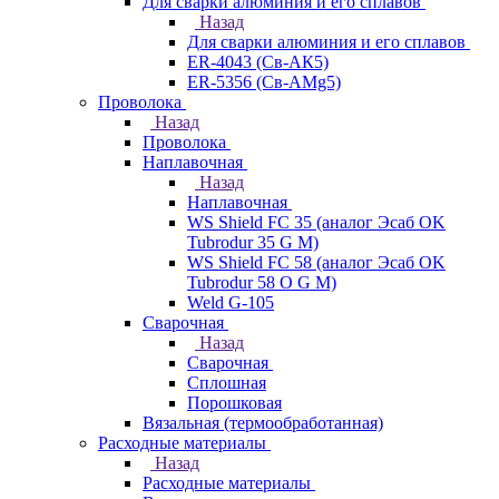
Для сварки алюминия и его сплавов
Назад
Для сварки алюминия и его сплавов
ER-4043 (Св-АК5)
ER-5356 (Св-АМg5)
Проволока
Назад
Проволока
Наплавочная
Назад
Наплавочная
WS Shield FC 35 (аналог Эсаб OK
Tubrodur 35 G M)
WS Shield FC 58 (аналог Эсаб OK
Tubrodur 58 O G M)
Weld G-105
Сварочная
Назад
Сварочная
Сплошная
Порошковая
Вязальная (термообработанная)
Расходные материалы
Назад
Расходные материалы