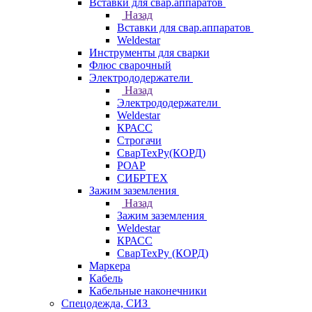
Вставки для свар.аппаратов
Назад
Вставки для свар.аппаратов
Weldestar
Инструменты для сварки
Флюс сварочный
Электрододержатели
Назад
Электрододержатели
Weldestar
КРАСС
Строгачи
СварТехРу(КОРД)
РОАР
СИБРТЕХ
Зажим заземления
Назад
Зажим заземления
Weldestar
КРАСС
СварТехРу (КОРД)
Маркера
Кабель
Кабельные наконечники
Спецодежда, СИЗ