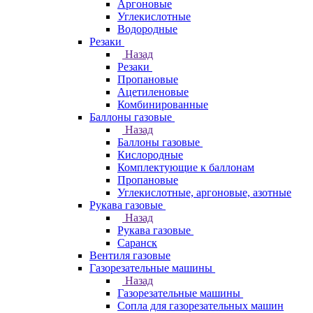
Аргоновые
Углекислотные
Водородные
Резаки
Назад
Резаки
Пропановые
Ацетиленовые
Комбинированные
Баллоны газовые
Назад
Баллоны газовые
Кислородные
Комплектующие к баллонам
Пропановые
Углекислотные, аргоновые, азотные
Рукава газовые
Назад
Рукава газовые
Саранск
Вентиля газовые
Газорезательные машины
Назад
Газорезательные машины
Сопла для газорезательных машин