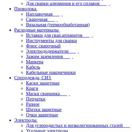
Для сварки алюминия и его сплавов
Проволока
Наплавочная
Сварочная
Вязальная (термообработанная)
Расходные материалы
Вставки для свар.аппаратов
Инструменты для сварки
Флюс сварочный
Электрододержатели
Зажим заземления
Маркера
Кабель
Кабельные наконечники
Спецодежда, СИЗ
Каски защитные
Краги
Маски сварщика
Перчатки
Разное
Щитки защитные
Очки защитные
Электроды
Для углеродистых и низколегированных сталей
Угольные электроды