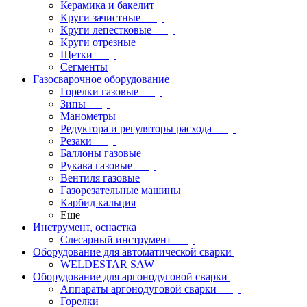
Керамика и бакелит
Круги зачистные
Круги лепестковые
Круги отрезные
Щетки
Сегменты
Газосварочное оборудование
Горелки газовые
Зипы
Манометры
Редуктора и регуляторы расхода
Резаки
Баллоны газовые
Рукава газовые
Вентиля газовые
Газорезательные машины
Карбид кальция
Еще
Инструмент, оснастка
Слесарный инструмент
Оборудование для автоматической сварки
WELDESTAR SAW
Оборудование для аргонодуговой сварки
Аппараты аргонодуговой сварки
Горелки