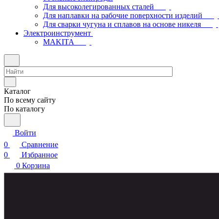
Для высоколегированных сталей
Для наплавки на рабочие поверхности изделий
Для сварки чугуна и сплавов на основе никеля
Электроинструмент
МAKITA
Каталог
По всему сайту
По каталогу
Войти
0
Сравнение
0
Избранное
0
Корзина