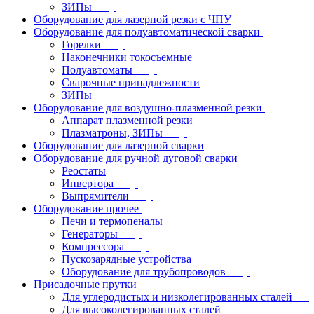
ЗИПы
Оборудование для лазерной резки с ЧПУ
Оборудование для полуавтоматической сварки
Горелки
Наконечники токосъемные
Полуавтоматы
Сварочные принадлежности
ЗИПы
Оборудование для воздушно-плазменной резки
Аппарат плазменной резки
Плазматроны, ЗИПы
Оборудование для лазерной сварки
Оборудование для ручной дуговой сварки
Реостаты
Инвертора
Выпрямители
Оборудование прочее
Печи и термопеналы
Генераторы
Компрессора
Пускозарядные устройства
Оборудование для трубопроводов
Присадочные прутки
Для углеродистых и низколегированных сталей
Для высоколегированных сталей