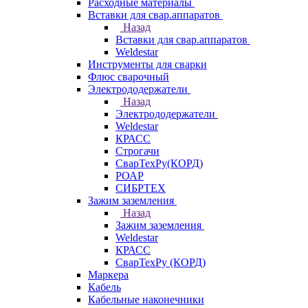
Расходные материалы
Вставки для свар.аппаратов
Назад
Вставки для свар.аппаратов
Weldestar
Инструменты для сварки
Флюс сварочный
Электрододержатели
Назад
Электрододержатели
Weldestar
КРАСС
Строгачи
СварТехРу(КОРД)
РОАР
СИБРТЕХ
Зажим заземления
Назад
Зажим заземления
Weldestar
КРАСС
СварТехРу (КОРД)
Маркера
Кабель
Кабельные наконечники