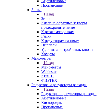
Ацетиленовые
Пропановые
Зипы
Назад
Зипы
Клапана обратные/затворы
предохранительные
К резакам/горелкам
Гайки
К редукторам газовым
Ниппели
Удлинители, тройники, ключи
Хомуты
Манометры
Назад
Манометры
Weldestar
КРАСС
ФИЗТЕХ
Редуктора и регуляторы расхода
Назад
Редуктора и регуляторы расхода
Ацетиленовые
Кислородные
Пропановые