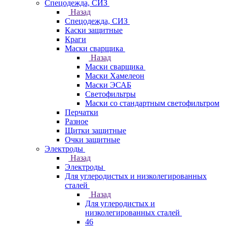
Спецодежда, СИЗ
Назад
Спецодежда, СИЗ
Каски защитные
Краги
Маски сварщика
Назад
Маски сварщика
Маски Хамелеон
Маски ЭСАБ
Светофильтры
Маски со стандартным светофильтром
Перчатки
Разное
Щитки защитные
Очки защитные
Электроды
Назад
Электроды
Для углеродистых и низколегированных
сталей
Назад
Для углеродистых и
низколегированных сталей
46