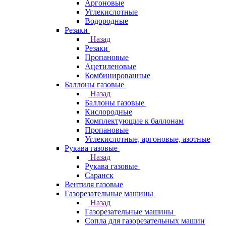
Аргоновые
Углекислотные
Водородные
Резаки
Назад
Резаки
Пропановые
Ацетиленовые
Комбинированные
Баллоны газовые
Назад
Баллоны газовые
Кислородные
Комплектующие к баллонам
Пропановые
Углекислотные, аргоновые, азотные
Рукава газовые
Назад
Рукава газовые
Саранск
Вентиля газовые
Газорезательные машины
Назад
Газорезательные машины
Сопла для газорезательных машин