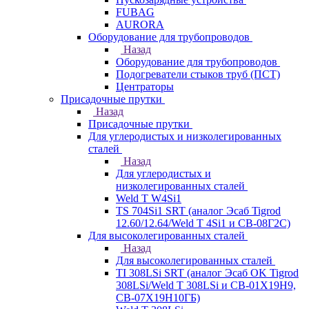
FUBAG
AURORA
Оборудование для трубопроводов
Назад
Оборудование для трубопроводов
Подогреватели стыков труб (ПСТ)
Центраторы
Присадочные прутки
Назад
Присадочные прутки
Для углеродистых и низколегированных
сталей
Назад
Для углеродистых и
низколегированных сталей
Weld T W4Si1
TS 704Si1 SRT (аналог Эсаб Tigrod
12.60/12.64/Weld T 4Si1 и СВ-08Г2С)
Для высоколегированных сталей
Назад
Для высоколегированных сталей
TI 308LSi SRT (аналог Эсаб OK Tigrod
308LSi/Weld T 308LSi и СВ-01Х19Н9,
СВ-07Х19Н10ГБ)