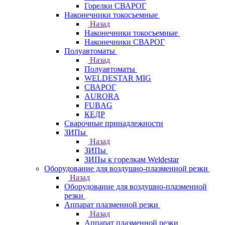
Горелки СВАРОГ
Наконечники токосъемные
Назад
Наконечники токосъемные
Наконечники СВАРОГ
Полуавтоматы
Назад
Полуавтоматы
WELDESTAR MIG
СВАРОГ
AURORA
FUBAG
КЕДР
Сварочные принадлежности
ЗИПы
Назад
ЗИПы
ЗИПы к горелкам Weldestar
Оборудование для воздушно-плазменной резки
Назад
Оборудование для воздушно-плазменной
резки
Аппарат плазменной резки
Назад
Аппарат плазменной резки