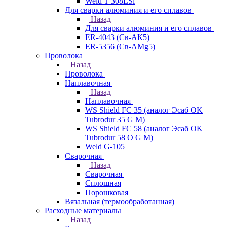
Weld T 308LSi
Для сварки алюминия и его сплавов
Назад
Для сварки алюминия и его сплавов
ER-4043 (Св-АК5)
ER-5356 (Св-АМg5)
Проволока
Назад
Проволока
Наплавочная
Назад
Наплавочная
WS Shield FC 35 (аналог Эсаб OK
Tubrodur 35 G M)
WS Shield FC 58 (аналог Эсаб OK
Tubrodur 58 O G M)
Weld G-105
Сварочная
Назад
Сварочная
Сплошная
Порошковая
Вязальная (термообработанная)
Расходные материалы
Назад