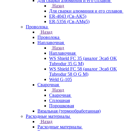
Для сварки алюминия и его сплавов
Назад
Для сварки алюминия и его сплавов
ER-4043 (Св-АК5)
ER-5356 (Св-АМg5)
Проволока
Назад
Проволока
Наплавочная
Назад
Наплавочная
WS Shield FC 35 (аналог Эсаб OK
Tubrodur 35 G M)
WS Shield FC 58 (аналог Эсаб OK
Tubrodur 58 O G M)
Weld G-105
Сварочная
Назад
Сварочная
Сплошная
Порошковая
Вязальная (термообработанная)
Расходные материалы
Назад
Расходные материалы