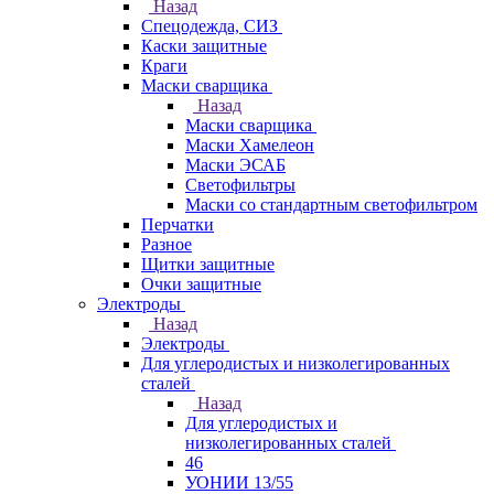
Назад
Спецодежда, СИЗ
Каски защитные
Краги
Маски сварщика
Назад
Маски сварщика
Маски Хамелеон
Маски ЭСАБ
Светофильтры
Маски со стандартным светофильтром
Перчатки
Разное
Щитки защитные
Очки защитные
Электроды
Назад
Электроды
Для углеродистых и низколегированных
сталей
Назад
Для углеродистых и
низколегированных сталей
46
УОНИИ 13/55