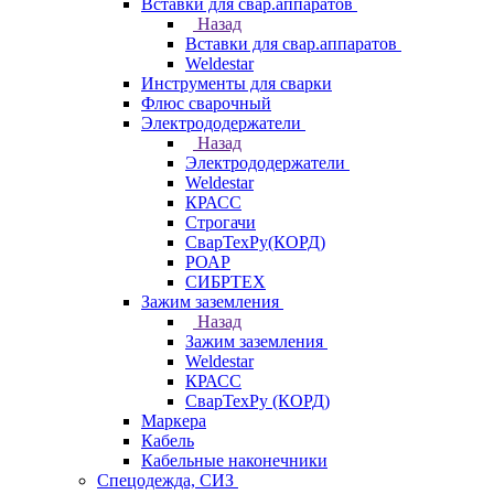
Вставки для свар.аппаратов
Назад
Вставки для свар.аппаратов
Weldestar
Инструменты для сварки
Флюс сварочный
Электрододержатели
Назад
Электрододержатели
Weldestar
КРАСС
Строгачи
СварТехРу(КОРД)
РОАР
СИБРТЕХ
Зажим заземления
Назад
Зажим заземления
Weldestar
КРАСС
СварТехРу (КОРД)
Маркера
Кабель
Кабельные наконечники
Спецодежда, СИЗ