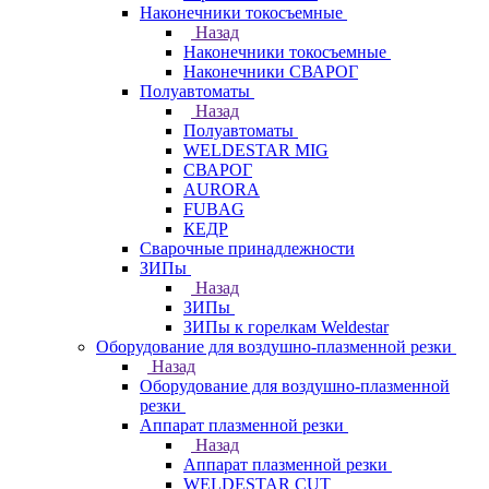
Наконечники токосъемные
Назад
Наконечники токосъемные
Наконечники СВАРОГ
Полуавтоматы
Назад
Полуавтоматы
WELDESTAR MIG
СВАРОГ
AURORA
FUBAG
КЕДР
Сварочные принадлежности
ЗИПы
Назад
ЗИПы
ЗИПы к горелкам Weldestar
Оборудование для воздушно-плазменной резки
Назад
Оборудование для воздушно-плазменной
резки
Аппарат плазменной резки
Назад
Аппарат плазменной резки
WELDESTAR CUT