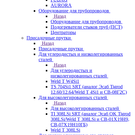
AURORA
Оборудование для трубопроводов
Назад
Оборудование для трубопроводов
Подогреватели стыков труб (ПСТ)
Центраторы
Присадочные прутки
Назад
Присадочные прутки
Для углеродистых и низколегированных
сталей
Назад
Для углеродистых и
низколегированных сталей
Weld T W4Si1
TS 704Si1 SRT (аналог Эсаб Tigrod
12.60/12.64/Weld T 4Si1 и СВ-08Г2С)
Для высоколегированных сталей
Назад
Для высоколегированных сталей
TI 308LSi SRT (аналог Эсаб OK Tigrod
308LSi/Weld T 308LSi и СВ-01Х19Н9,
СВ-07Х19Н10ГБ)
Weld T 308LSi