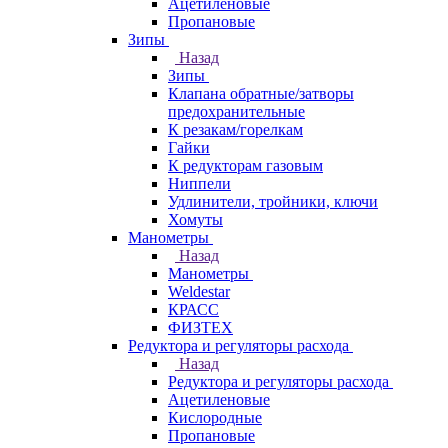
Ацетиленовые
Пропановые
Зипы
Назад
Зипы
Клапана обратные/затворы
предохранительные
К резакам/горелкам
Гайки
К редукторам газовым
Ниппели
Удлинители, тройники, ключи
Хомуты
Манометры
Назад
Манометры
Weldestar
КРАСС
ФИЗТЕХ
Редуктора и регуляторы расхода
Назад
Редуктора и регуляторы расхода
Ацетиленовые
Кислородные
Пропановые