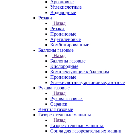
Аргоновые
Углекислотные
Водородные
Резаки
Назад
Резаки
Пропановые
Ацетиленовые
Комбинированные
Баллоны газовые
Назад
Баллоны газовые
Кислородные
Комплектующие к баллонам
Пропановые
Углекислотные, аргоновые, азотные
Рукава газовые
Назад
Рукава газовые
Саранск
Вентиля газовые
Газорезательные машины
Назад
Газорезательные машины
Сопла для газорезательных машин