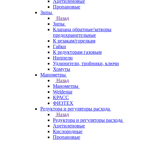
Ацетиленовые
Пропановые
Зипы
Назад
Зипы
Клапана обратные/затворы
предохранительные
К резакам/горелкам
Гайки
К редукторам газовым
Ниппели
Удлинители, тройники, ключи
Хомуты
Манометры
Назад
Манометры
Weldestar
КРАСС
ФИЗТЕХ
Редуктора и регуляторы расхода
Назад
Редуктора и регуляторы расхода
Ацетиленовые
Кислородные
Пропановые