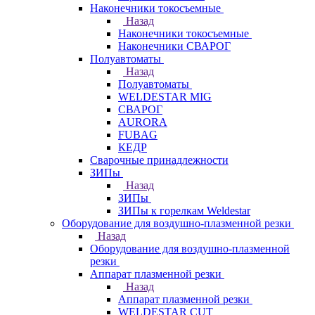
Наконечники токосъемные
Назад
Наконечники токосъемные
Наконечники СВАРОГ
Полуавтоматы
Назад
Полуавтоматы
WELDESTAR MIG
СВАРОГ
AURORA
FUBAG
КЕДР
Сварочные принадлежности
ЗИПы
Назад
ЗИПы
ЗИПы к горелкам Weldestar
Оборудование для воздушно-плазменной резки
Назад
Оборудование для воздушно-плазменной
резки
Аппарат плазменной резки
Назад
Аппарат плазменной резки
WELDESTAR CUT