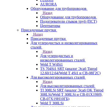
AURORA
Оборудование для трубопроводов
Назад
Оборудование для трубопроводов
Подогреватели стыков труб (ПСТ)
Центраторы
Присадочные прутки
Назад
Присадочные прутки
Для углеродистых и низколегированных
сталей
Назад
Для углеродистых и
низколегированных сталей
Weld T W4Si1
TS 704Si1 SRT (аналог Эсаб Tigrod
12.60/12.64/Weld T 4Si1 и СВ-08Г2С)
Для высоколегированных сталей
Назад
Для высоколегированных сталей
TI 308LSi SRT (аналог Эсаб OK Tigrod
308LSi/Weld T 308LSi и СВ-01Х19Н9,
СВ-07Х19Н10ГБ)
Weld T 308LSi