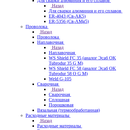
Для сварки алюминия и его сплавов
Назад
Для сварки алюминия и его сплавов
ER-4043 (Св-АК5)
ER-5356 (Св-АМg5)
Проволока
Назад
Проволока
Наплавочная
Назад
Наплавочная
WS Shield FC 35 (аналог Эсаб OK
Tubrodur 35 G M)
WS Shield FC 58 (аналог Эсаб OK
Tubrodur 58 O G M)
Weld G-105
Сварочная
Назад
Сварочная
Сплошная
Порошковая
Вязальная (термообработанная)
Расходные материалы
Назад
Расходные материалы