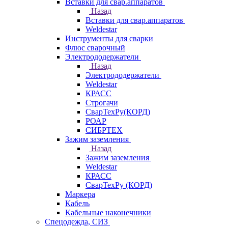
Вставки для свар.аппаратов
Назад
Вставки для свар.аппаратов
Weldestar
Инструменты для сварки
Флюс сварочный
Электрододержатели
Назад
Электрододержатели
Weldestar
КРАСС
Строгачи
СварТехРу(КОРД)
РОАР
СИБРТЕХ
Зажим заземления
Назад
Зажим заземления
Weldestar
КРАСС
СварТехРу (КОРД)
Маркера
Кабель
Кабельные наконечники
Спецодежда, СИЗ