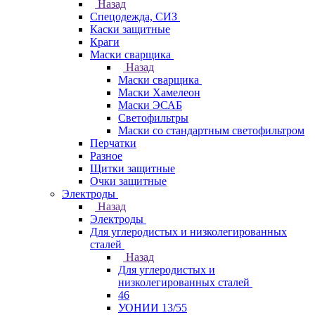
Назад
Спецодежда, СИЗ
Каски защитные
Краги
Маски сварщика
Назад
Маски сварщика
Маски Хамелеон
Маски ЭСАБ
Светофильтры
Маски со стандартным светофильтром
Перчатки
Разное
Щитки защитные
Очки защитные
Электроды
Назад
Электроды
Для углеродистых и низколегированных
сталей
Назад
Для углеродистых и
низколегированных сталей
46
УОНИИ 13/55