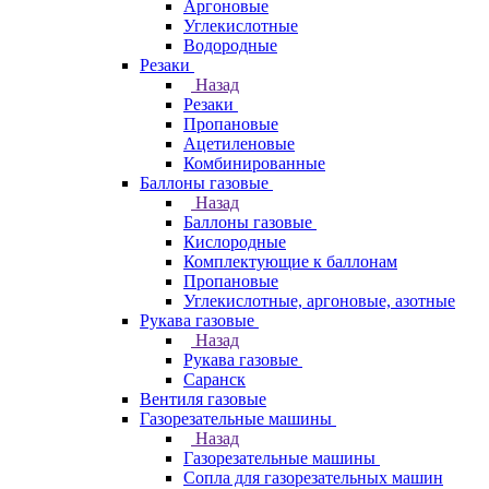
Аргоновые
Углекислотные
Водородные
Резаки
Назад
Резаки
Пропановые
Ацетиленовые
Комбинированные
Баллоны газовые
Назад
Баллоны газовые
Кислородные
Комплектующие к баллонам
Пропановые
Углекислотные, аргоновые, азотные
Рукава газовые
Назад
Рукава газовые
Саранск
Вентиля газовые
Газорезательные машины
Назад
Газорезательные машины
Сопла для газорезательных машин