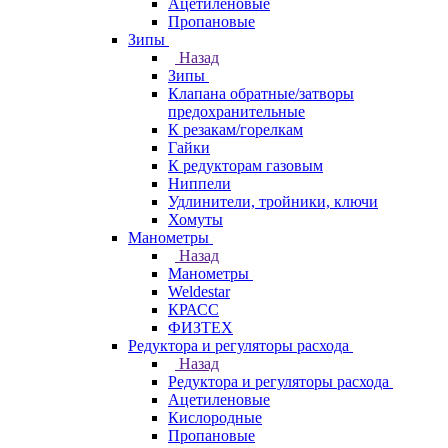
Ацетиленовые
Пропановые
Зипы
Назад
Зипы
Клапана обратные/затворы
предохранительные
К резакам/горелкам
Гайки
К редукторам газовым
Ниппели
Удлинители, тройники, ключи
Хомуты
Манометры
Назад
Манометры
Weldestar
КРАСС
ФИЗТЕХ
Редуктора и регуляторы расхода
Назад
Редуктора и регуляторы расхода
Ацетиленовые
Кислородные
Пропановые