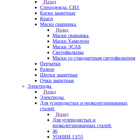
Назад
Спецодежда, СИЗ
Каски защитные
Краги
Маски сварщика
Назад
Маски сварщика
Маски Хамелеон
Маски ЭСАБ
Светофильтры
Маски со стандартным светофильтром
Перчатки
Разное
Щитки защитные
Очки защитные
Электроды
Назад
Электроды
Для углеродистых и низколегированных
сталей
Назад
Для углеродистых и
низколегированных сталей
46
УОНИИ 13/55