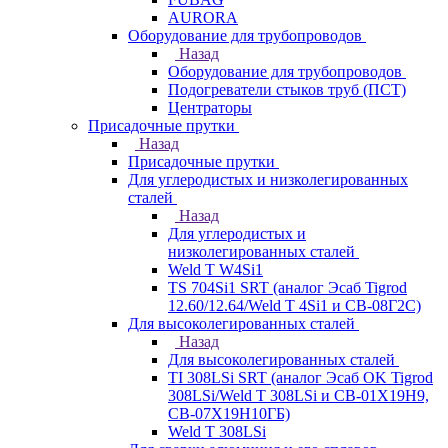
AURORA
Оборудование для трубопроводов
Назад
Оборудование для трубопроводов
Подогреватели стыков труб (ПСТ)
Центраторы
Присадочные прутки
Назад
Присадочные прутки
Для углеродистых и низколегированных
сталей
Назад
Для углеродистых и
низколегированных сталей
Weld T W4Si1
TS 704Si1 SRT (аналог Эсаб Tigrod
12.60/12.64/Weld T 4Si1 и СВ-08Г2С)
Для высоколегированных сталей
Назад
Для высоколегированных сталей
TI 308LSi SRT (аналог Эсаб OK Tigrod
308LSi/Weld T 308LSi и СВ-01Х19Н9,
СВ-07Х19Н10ГБ)
Weld T 308LSi