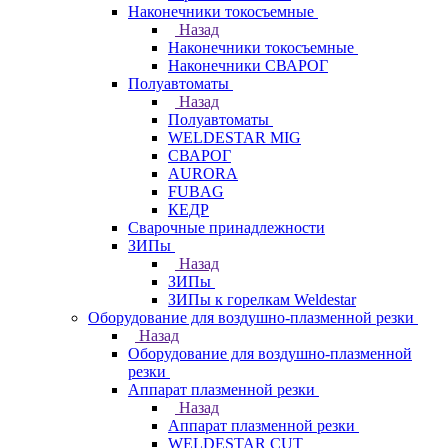
Наконечники токосъемные
Назад
Наконечники токосъемные
Наконечники СВАРОГ
Полуавтоматы
Назад
Полуавтоматы
WELDESTAR MIG
СВАРОГ
AURORA
FUBAG
КЕДР
Сварочные принадлежности
ЗИПы
Назад
ЗИПы
ЗИПы к горелкам Weldestar
Оборудование для воздушно-плазменной резки
Назад
Оборудование для воздушно-плазменной
резки
Аппарат плазменной резки
Назад
Аппарат плазменной резки
WELDESTAR CUT