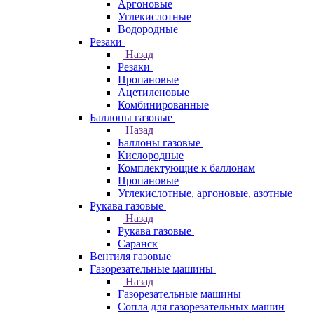
Аргоновые
Углекислотные
Водородные
Резаки
Назад
Резаки
Пропановые
Ацетиленовые
Комбинированные
Баллоны газовые
Назад
Баллоны газовые
Кислородные
Комплектующие к баллонам
Пропановые
Углекислотные, аргоновые, азотные
Рукава газовые
Назад
Рукава газовые
Саранск
Вентиля газовые
Газорезательные машины
Назад
Газорезательные машины
Сопла для газорезательных машин