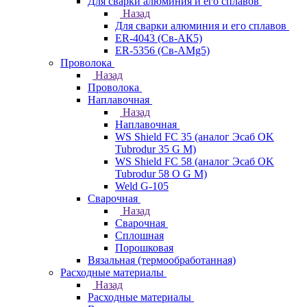
Для сварки алюминия и его сплавов
Назад
Для сварки алюминия и его сплавов
ER-4043 (Св-АК5)
ER-5356 (Св-АМg5)
Проволока
Назад
Проволока
Наплавочная
Назад
Наплавочная
WS Shield FC 35 (аналог Эсаб OK
Tubrodur 35 G M)
WS Shield FC 58 (аналог Эсаб OK
Tubrodur 58 O G M)
Weld G-105
Сварочная
Назад
Сварочная
Сплошная
Порошковая
Вязальная (термообработанная)
Расходные материалы
Назад
Расходные материалы