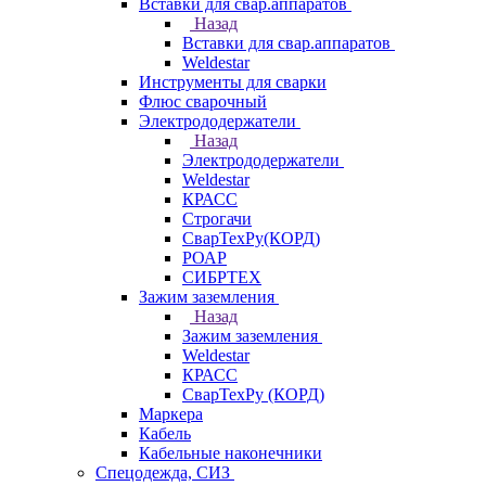
Вставки для свар.аппаратов
Назад
Вставки для свар.аппаратов
Weldestar
Инструменты для сварки
Флюс сварочный
Электрододержатели
Назад
Электрододержатели
Weldestar
КРАСС
Строгачи
СварТехРу(КОРД)
РОАР
СИБРТЕХ
Зажим заземления
Назад
Зажим заземления
Weldestar
КРАСС
СварТехРу (КОРД)
Маркера
Кабель
Кабельные наконечники
Спецодежда, СИЗ