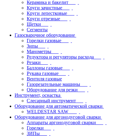
Керамика и бакелит
Круги зачистные
Круги лепестковые
Круги отрезные
Щетки
Сегменты
Газосварочное оборудование
Горелки газовые
Зипы
Манометры
Редуктора и регуляторы расхода
Резаки
Баллоны газовые
Рукава газовые
Вентиля газовые
Газорезательные машины
Оборудование для резки
Инструмент, оснастка
Слесарный инструмент
Оборудование для автоматической сварки
WELDESTAR SAW
Оборудование для аргонодуговой сварки
Аппараты аргонодуговой сварки
Горелки
ЗИПы