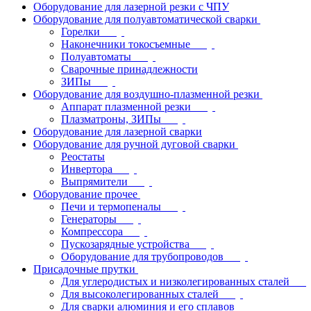
Оборудование для лазерной резки с ЧПУ
Оборудование для полуавтоматической сварки
Горелки
Наконечники токосъемные
Полуавтоматы
Сварочные принадлежности
ЗИПы
Оборудование для воздушно-плазменной резки
Аппарат плазменной резки
Плазматроны, ЗИПы
Оборудование для лазерной сварки
Оборудование для ручной дуговой сварки
Реостаты
Инвертора
Выпрямители
Оборудование прочее
Печи и термопеналы
Генераторы
Компрессора
Пускозарядные устройства
Оборудование для трубопроводов
Присадочные прутки
Для углеродистых и низколегированных сталей
Для высоколегированных сталей
Для сварки алюминия и его сплавов