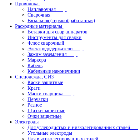
Проволока
Наплавочная
Сварочная
Вязальная (термообработанная)
Расходные материалы
Вставки для свар.аппаратов
Инструменты для сварки
Флюс сварочный
Электрододержатели
Зажим заземления
Маркера
Кабель
Кабельные наконечники
Спецодежда, СИЗ
Каски защитные
Краги
Маски сварщика
Перчатки
Разное
Щитки защитные
Очки защитные
Электроды
Для углеродистых и низколегированных сталей
Угольные электроды
Для высоколегированных сталей