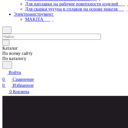
Для наплавки на рабочие поверхности изделий
Для сварки чугуна и сплавов на основе никеля
Электроинструмент
МAKITA
Каталог
По всему сайту
По каталогу
Войти
0
Сравнение
0
Избранное
0
Корзина