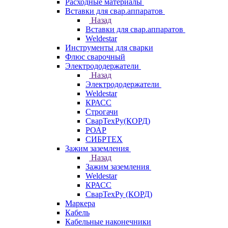
Расходные материалы
Вставки для свар.аппаратов
Назад
Вставки для свар.аппаратов
Weldestar
Инструменты для сварки
Флюс сварочный
Электрододержатели
Назад
Электрододержатели
Weldestar
КРАСС
Строгачи
СварТехРу(КОРД)
РОАР
СИБРТЕХ
Зажим заземления
Назад
Зажим заземления
Weldestar
КРАСС
СварТехРу (КОРД)
Маркера
Кабель
Кабельные наконечники