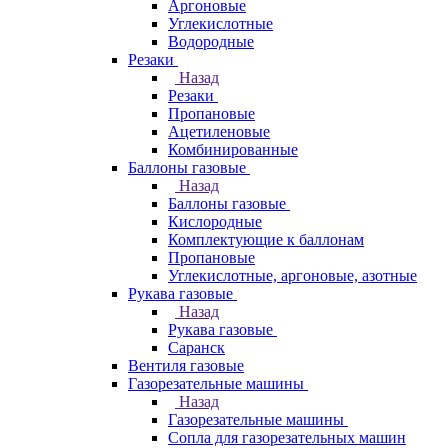
Аргоновые
Углекислотные
Водородные
Резаки
Назад
Резаки
Пропановые
Ацетиленовые
Комбинированные
Баллоны газовые
Назад
Баллоны газовые
Кислородные
Комплектующие к баллонам
Пропановые
Углекислотные, аргоновые, азотные
Рукава газовые
Назад
Рукава газовые
Саранск
Вентиля газовые
Газорезательные машины
Назад
Газорезательные машины
Сопла для газорезательных машин