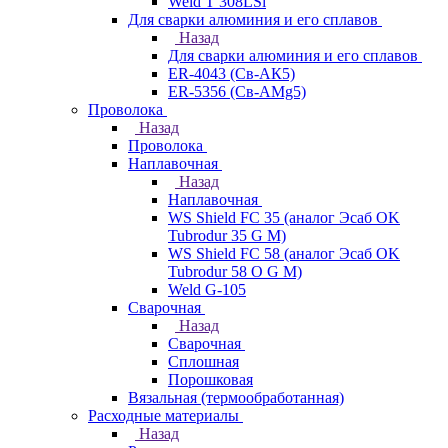
Weld T 308LSi
Для сварки алюминия и его сплавов
Назад
Для сварки алюминия и его сплавов
ER-4043 (Св-АК5)
ER-5356 (Св-АМg5)
Проволока
Назад
Проволока
Наплавочная
Назад
Наплавочная
WS Shield FC 35 (аналог Эсаб OK
Tubrodur 35 G M)
WS Shield FC 58 (аналог Эсаб OK
Tubrodur 58 O G M)
Weld G-105
Сварочная
Назад
Сварочная
Сплошная
Порошковая
Вязальная (термообработанная)
Расходные материалы
Назад