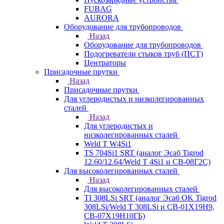
FUBAG
AURORA
Оборудование для трубопроводов
Назад
Оборудование для трубопроводов
Подогреватели стыков труб (ПСТ)
Центраторы
Присадочные прутки
Назад
Присадочные прутки
Для углеродистых и низколегированных
сталей
Назад
Для углеродистых и
низколегированных сталей
Weld T W4Si1
TS 704Si1 SRT (аналог Эсаб Tigrod
12.60/12.64/Weld T 4Si1 и СВ-08Г2С)
Для высоколегированных сталей
Назад
Для высоколегированных сталей
TI 308LSi SRT (аналог Эсаб OK Tigrod
308LSi/Weld T 308LSi и СВ-01Х19Н9,
СВ-07Х19Н10ГБ)