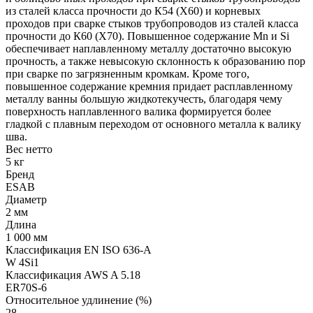
из сталей класса прочности до К54 (Х60) и корневых
проходов при сварке стыков трубопроводов из сталей класса
прочности до К60 (Х70). Повышенное содержание Mn и Si
обеспечивает наплавленному металлу достаточно высокую
прочность, а также невысокую склонность к образованию пор
при сварке по загрязненным кромкам. Кроме того,
повышенное содержание кремния придает расплавленному
металлу ванны большую жидкотекучесть, благодаря чему
поверхность наплавленного валика формируется более
гладкой с плавным переходом от основного металла к валику
шва.
Вес нетто
5 кг
Бренд
ESAB
Диаметр
2 мм
Длина
1 000 мм
Классификация EN ISO 636-A
W 4Si1
Классификация AWS A 5.18
ER70S-6
Относительное удлинение (%)
28