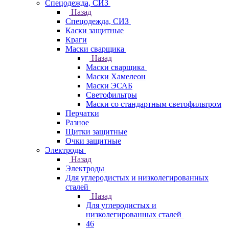
Спецодежда, СИЗ
Назад
Спецодежда, СИЗ
Каски защитные
Краги
Маски сварщика
Назад
Маски сварщика
Маски Хамелеон
Маски ЭСАБ
Светофильтры
Маски со стандартным светофильтром
Перчатки
Разное
Щитки защитные
Очки защитные
Электроды
Назад
Электроды
Для углеродистых и низколегированных
сталей
Назад
Для углеродистых и
низколегированных сталей
46