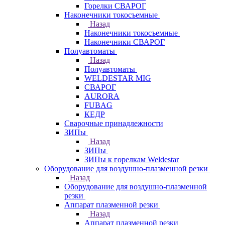
Горелки СВАРОГ
Наконечники токосъемные
Назад
Наконечники токосъемные
Наконечники СВАРОГ
Полуавтоматы
Назад
Полуавтоматы
WELDESTAR MIG
СВАРОГ
AURORA
FUBAG
КЕДР
Сварочные принадлежности
ЗИПы
Назад
ЗИПы
ЗИПы к горелкам Weldestar
Оборудование для воздушно-плазменной резки
Назад
Оборудование для воздушно-плазменной
резки
Аппарат плазменной резки
Назад
Аппарат плазменной резки