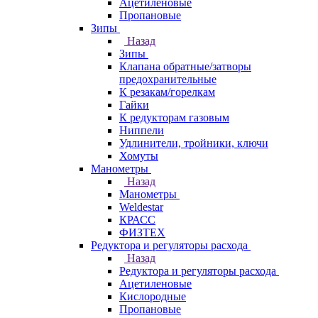
Ацетиленовые
Пропановые
Зипы
Назад
Зипы
Клапана обратные/затворы
предохранительные
К резакам/горелкам
Гайки
К редукторам газовым
Ниппели
Удлинители, тройники, ключи
Хомуты
Манометры
Назад
Манометры
Weldestar
КРАСС
ФИЗТЕХ
Редуктора и регуляторы расхода
Назад
Редуктора и регуляторы расхода
Ацетиленовые
Кислородные
Пропановые