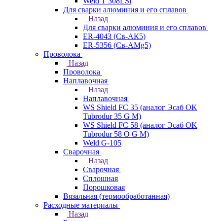
Weld T 308LSi
Для сварки алюминия и его сплавов
Назад
Для сварки алюминия и его сплавов
ER-4043 (Св-АК5)
ER-5356 (Св-АМg5)
Проволока
Назад
Проволока
Наплавочная
Назад
Наплавочная
WS Shield FC 35 (аналог Эсаб OK
Tubrodur 35 G M)
WS Shield FC 58 (аналог Эсаб OK
Tubrodur 58 O G M)
Weld G-105
Сварочная
Назад
Сварочная
Сплошная
Порошковая
Вязальная (термообработанная)
Расходные материалы
Назад