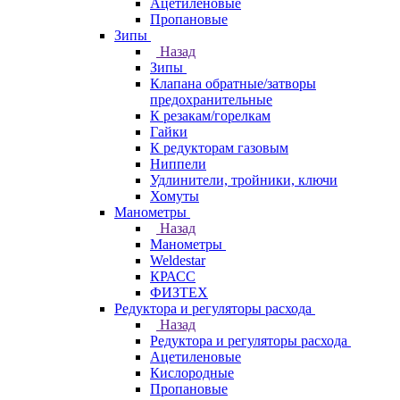
Ацетиленовые
Пропановые
Зипы
Назад
Зипы
Клапана обратные/затворы
предохранительные
К резакам/горелкам
Гайки
К редукторам газовым
Ниппели
Удлинители, тройники, ключи
Хомуты
Манометры
Назад
Манометры
Weldestar
КРАСС
ФИЗТЕХ
Редуктора и регуляторы расхода
Назад
Редуктора и регуляторы расхода
Ацетиленовые
Кислородные
Пропановые