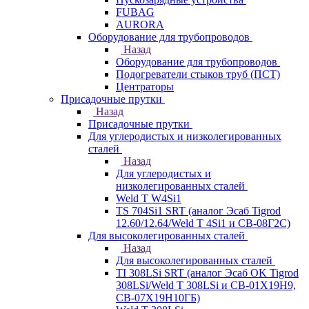
FUBAG
AURORA
Оборудование для трубопроводов
Назад
Оборудование для трубопроводов
Подогреватели стыков труб (ПСТ)
Центраторы
Присадочные прутки
Назад
Присадочные прутки
Для углеродистых и низколегированных
сталей
Назад
Для углеродистых и
низколегированных сталей
Weld T W4Si1
TS 704Si1 SRT (аналог Эсаб Tigrod
12.60/12.64/Weld T 4Si1 и СВ-08Г2С)
Для высоколегированных сталей
Назад
Для высоколегированных сталей
TI 308LSi SRT (аналог Эсаб OK Tigrod
308LSi/Weld T 308LSi и СВ-01Х19Н9,
СВ-07Х19Н10ГБ)