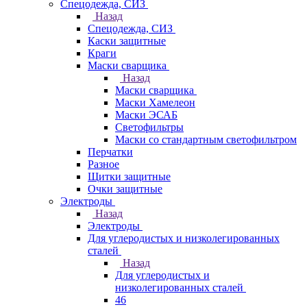
Спецодежда, СИЗ
Назад
Спецодежда, СИЗ
Каски защитные
Краги
Маски сварщика
Назад
Маски сварщика
Маски Хамелеон
Маски ЭСАБ
Светофильтры
Маски со стандартным светофильтром
Перчатки
Разное
Щитки защитные
Очки защитные
Электроды
Назад
Электроды
Для углеродистых и низколегированных
сталей
Назад
Для углеродистых и
низколегированных сталей
46