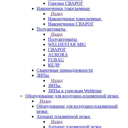
Горелки СВАРОГ
Наконечники токосъемные
Назад
Наконечники токосъемные
Наконечники СВАРОГ
Полуавтоматы
Назад
Полуавтоматы
WELDESTAR MIG
СВАРОГ
AURORA
FUBAG
КЕДР
Сварочные принадлежности
ЗИПы
Назад
ЗИПы
ЗИПы к горелкам Weldestar
Оборудование для воздушно-плазменной резки
Назад
Оборудование для воздушно-плазменной
резки
Аппарат плазменной резки
Назад
Аппарат плазменной резки