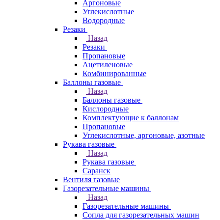
Аргоновые
Углекислотные
Водородные
Резаки
Назад
Резаки
Пропановые
Ацетиленовые
Комбинированные
Баллоны газовые
Назад
Баллоны газовые
Кислородные
Комплектующие к баллонам
Пропановые
Углекислотные, аргоновые, азотные
Рукава газовые
Назад
Рукава газовые
Саранск
Вентиля газовые
Газорезательные машины
Назад
Газорезательные машины
Сопла для газорезательных машин