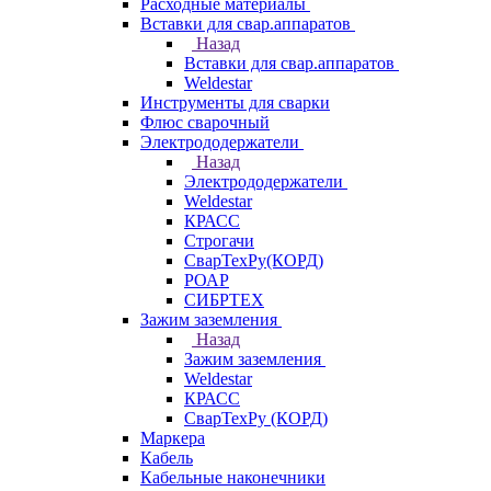
Расходные материалы
Вставки для свар.аппаратов
Назад
Вставки для свар.аппаратов
Weldestar
Инструменты для сварки
Флюс сварочный
Электрододержатели
Назад
Электрододержатели
Weldestar
КРАСС
Строгачи
СварТехРу(КОРД)
РОАР
СИБРТЕХ
Зажим заземления
Назад
Зажим заземления
Weldestar
КРАСС
СварТехРу (КОРД)
Маркера
Кабель
Кабельные наконечники