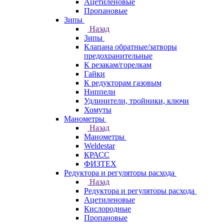
Ацетиленовые
Пропановые
Зипы
Назад
Зипы
Клапана обратные/затворы
предохранительные
К резакам/горелкам
Гайки
К редукторам газовым
Ниппели
Удлинители, тройники, ключи
Хомуты
Манометры
Назад
Манометры
Weldestar
КРАСС
ФИЗТЕХ
Редуктора и регуляторы расхода
Назад
Редуктора и регуляторы расхода
Ацетиленовые
Кислородные
Пропановые