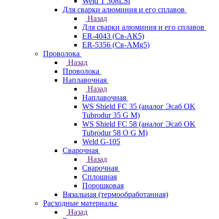
Weld T 308LSi
Для сварки алюминия и его сплавов
Назад
Для сварки алюминия и его сплавов
ER-4043 (Св-АК5)
ER-5356 (Св-АМg5)
Проволока
Назад
Проволока
Наплавочная
Назад
Наплавочная
WS Shield FC 35 (аналог Эсаб OK
Tubrodur 35 G M)
WS Shield FC 58 (аналог Эсаб OK
Tubrodur 58 O G M)
Weld G-105
Сварочная
Назад
Сварочная
Сплошная
Порошковая
Вязальная (термообработанная)
Расходные материалы
Назад