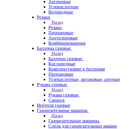
Аргоновые
Углекислотные
Водородные
Резаки
Назад
Резаки
Пропановые
Ацетиленовые
Комбинированные
Баллоны газовые
Назад
Баллоны газовые
Кислородные
Комплектующие к баллонам
Пропановые
Углекислотные, аргоновые, азотные
Рукава газовые
Назад
Рукава газовые
Саранск
Вентиля газовые
Газорезательные машины
Назад
Газорезательные машины
Сопла для газорезательных машин