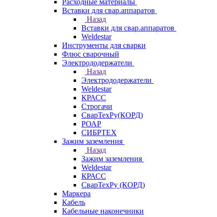
Расходные материалы
Вставки для свар.аппаратов
Назад
Вставки для свар.аппаратов
Weldestar
Инструменты для сварки
Флюс сварочный
Электрододержатели
Назад
Электрододержатели
Weldestar
КРАСС
Строгачи
СварТехРу(КОРД)
РОАР
СИБРТЕХ
Зажим заземления
Назад
Зажим заземления
Weldestar
КРАСС
СварТехРу (КОРД)
Маркера
Кабель
Кабельные наконечники