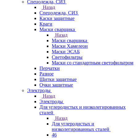
Спецодежда, СИЗ
Назад
Спецодежда, СИЗ
Каски защитные
Краги
Маски сварщика
Назад
Маски сварщика
Маски Хамелеон
Маски ЭСАБ
Светофильтры
Маски со стандартным светофильтром
Перчатки
Разное
Щитки защитные
Очки защитные
Электроды
Назад
Электроды
Для углеродистых и низколегированных
сталей
Назад
Для углеродистых и
низколегированных сталей
46