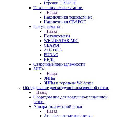
Горелки СВАРОГ
Наконечники токосъемные
Назад
Наконечники токосъемные
Наконечники СВАРОГ
Полуавтоматы
Назад
Полуавтоматы
WELDESTAR MIG
СВАРОГ
AURORA
FUBAG
КЕДР
Сварочные принадлежности
ЗИПы
Назад
ЗИПы
ЗИПы к горелкам Weldestar
Оборудование для воздушно-плазменной резки
Назад
Оборудование для воздушно-плазменной
резки
Аппарат плазменной резки
Назад
Аппарат плазменной резки