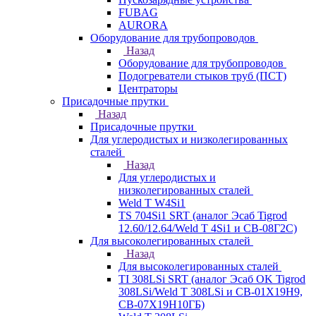
FUBAG
AURORA
Оборудование для трубопроводов
Назад
Оборудование для трубопроводов
Подогреватели стыков труб (ПСТ)
Центраторы
Присадочные прутки
Назад
Присадочные прутки
Для углеродистых и низколегированных
сталей
Назад
Для углеродистых и
низколегированных сталей
Weld T W4Si1
TS 704Si1 SRT (аналог Эсаб Tigrod
12.60/12.64/Weld T 4Si1 и СВ-08Г2С)
Для высоколегированных сталей
Назад
Для высоколегированных сталей
TI 308LSi SRT (аналог Эсаб OK Tigrod
308LSi/Weld T 308LSi и СВ-01Х19Н9,
СВ-07Х19Н10ГБ)