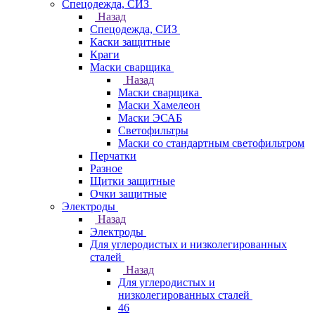
Спецодежда, СИЗ
Назад
Спецодежда, СИЗ
Каски защитные
Краги
Маски сварщика
Назад
Маски сварщика
Маски Хамелеон
Маски ЭСАБ
Светофильтры
Маски со стандартным светофильтром
Перчатки
Разное
Щитки защитные
Очки защитные
Электроды
Назад
Электроды
Для углеродистых и низколегированных
сталей
Назад
Для углеродистых и
низколегированных сталей
46