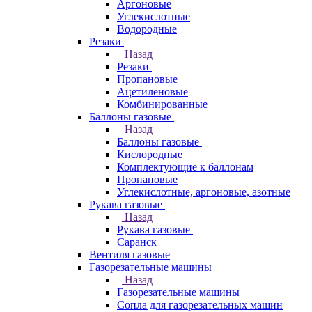
Аргоновые
Углекислотные
Водородные
Резаки
Назад
Резаки
Пропановые
Ацетиленовые
Комбинированные
Баллоны газовые
Назад
Баллоны газовые
Кислородные
Комплектующие к баллонам
Пропановые
Углекислотные, аргоновые, азотные
Рукава газовые
Назад
Рукава газовые
Саранск
Вентиля газовые
Газорезательные машины
Назад
Газорезательные машины
Сопла для газорезательных машин