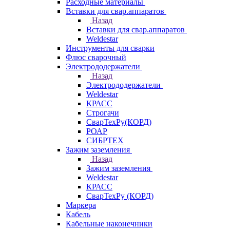
Расходные материалы
Вставки для свар.аппаратов
Назад
Вставки для свар.аппаратов
Weldestar
Инструменты для сварки
Флюс сварочный
Электрододержатели
Назад
Электрододержатели
Weldestar
КРАСС
Строгачи
СварТехРу(КОРД)
РОАР
СИБРТЕХ
Зажим заземления
Назад
Зажим заземления
Weldestar
КРАСС
СварТехРу (КОРД)
Маркера
Кабель
Кабельные наконечники