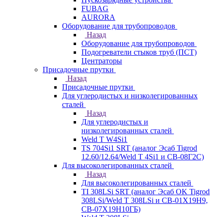
FUBAG
AURORA
Оборудование для трубопроводов
Назад
Оборудование для трубопроводов
Подогреватели стыков труб (ПСТ)
Центраторы
Присадочные прутки
Назад
Присадочные прутки
Для углеродистых и низколегированных
сталей
Назад
Для углеродистых и
низколегированных сталей
Weld T W4Si1
TS 704Si1 SRT (аналог Эсаб Tigrod
12.60/12.64/Weld T 4Si1 и СВ-08Г2С)
Для высоколегированных сталей
Назад
Для высоколегированных сталей
TI 308LSi SRT (аналог Эсаб OK Tigrod
308LSi/Weld T 308LSi и СВ-01Х19Н9,
СВ-07Х19Н10ГБ)