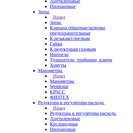
Ацетиленовые
Пропановые
Зипы
Назад
Зипы
Клапана обратные/затворы
предохранительные
К резакам/горелкам
Гайки
К редукторам газовым
Ниппели
Удлинители, тройники, ключи
Хомуты
Манометры
Назад
Манометры
Weldestar
КРАСС
ФИЗТЕХ
Редуктора и регуляторы расхода
Назад
Редуктора и регуляторы расхода
Ацетиленовые
Кислородные
Пропановые