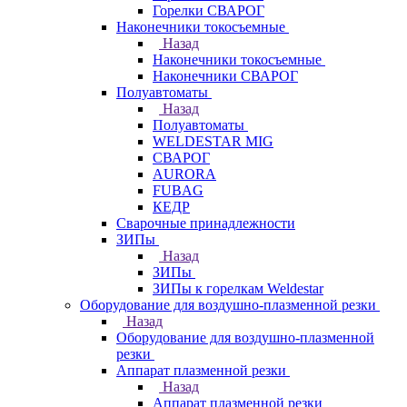
Горелки СВАРОГ
Наконечники токосъемные
Назад
Наконечники токосъемные
Наконечники СВАРОГ
Полуавтоматы
Назад
Полуавтоматы
WELDESTAR MIG
СВАРОГ
AURORA
FUBAG
КЕДР
Сварочные принадлежности
ЗИПы
Назад
ЗИПы
ЗИПы к горелкам Weldestar
Оборудование для воздушно-плазменной резки
Назад
Оборудование для воздушно-плазменной
резки
Аппарат плазменной резки
Назад
Аппарат плазменной резки