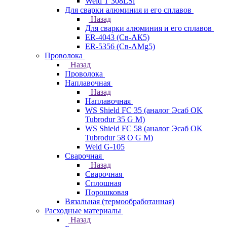
Weld T 308LSi
Для сварки алюминия и его сплавов
Назад
Для сварки алюминия и его сплавов
ER-4043 (Св-АК5)
ER-5356 (Св-АМg5)
Проволока
Назад
Проволока
Наплавочная
Назад
Наплавочная
WS Shield FC 35 (аналог Эсаб OK
Tubrodur 35 G M)
WS Shield FC 58 (аналог Эсаб OK
Tubrodur 58 O G M)
Weld G-105
Сварочная
Назад
Сварочная
Сплошная
Порошковая
Вязальная (термообработанная)
Расходные материалы
Назад