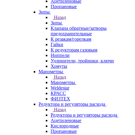
Ацетиленовые
Пропановые
Зипы
Назад
Зипы
Клапана обратные/затворы
предохранительные
К резакам/горелкам
Гайки
К редукторам газовым
Ниппели
Удлинители, тройники, ключи
Хомуты
Манометры
Назад
Манометры
Weldestar
КРАСС
ФИЗТЕХ
Редуктора и регуляторы расхода
Назад
Редуктора и регуляторы расхода
Ацетиленовые
Кислородные
Пропановые