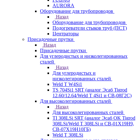
AURORA
Оборудование для трубопроводов
Назад
Оборудование для трубопроводов
Подогреватели стыков труб (ПСТ)
Центраторы
Присадочные прутки
Назад
Присадочные прутки
Для углеродистых и низколегированных
сталей
Назад
Для углеродистых и
низколегированных сталей
Weld T W4Si1
TS 704Si1 SRT (аналог Эсаб Tigrod
12.60/12.64/Weld T 4Si1 и СВ-08Г2С)
Для высоколегированных сталей
Назад
Для высоколегированных сталей
TI 308LSi SRT (аналог Эсаб OK Tigrod
308LSi/Weld T 308LSi и СВ-01Х19Н9,
СВ-07Х19Н10ГБ)
Weld T 308LSi