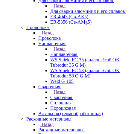
Для сварки алюминия и его сплавов
Назад
Для сварки алюминия и его сплавов
ER-4043 (Св-АК5)
ER-5356 (Св-АМg5)
Проволока
Назад
Проволока
Наплавочная
Назад
Наплавочная
WS Shield FC 35 (аналог Эсаб OK
Tubrodur 35 G M)
WS Shield FC 58 (аналог Эсаб OK
Tubrodur 58 O G M)
Weld G-105
Сварочная
Назад
Сварочная
Сплошная
Порошковая
Вязальная (термообработанная)
Расходные материалы
Назад
Расходные материалы