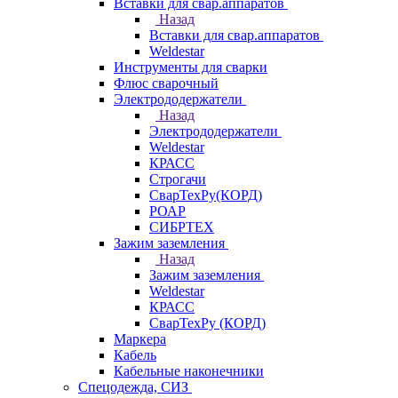
Вставки для свар.аппаратов
Назад
Вставки для свар.аппаратов
Weldestar
Инструменты для сварки
Флюс сварочный
Электрододержатели
Назад
Электрододержатели
Weldestar
КРАСС
Строгачи
СварТехРу(КОРД)
РОАР
СИБРТЕХ
Зажим заземления
Назад
Зажим заземления
Weldestar
КРАСС
СварТехРу (КОРД)
Маркера
Кабель
Кабельные наконечники
Спецодежда, СИЗ