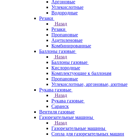
Аргоновые
Углекислотные
Водородные
Резаки
Назад
Резаки
Пропановые
Ацетиленовые
Комбинированные
Баллоны газовые
Назад
Баллоны газовые
Кислородные
Комплектующие к баллонам
Пропановые
Углекислотные, аргоновые, азотные
Рукава газовые
Назад
Рукава газовые
Саранск
Вентиля газовые
Газорезательные машины
Назад
Газорезательные машины
Сопла для газорезательных машин