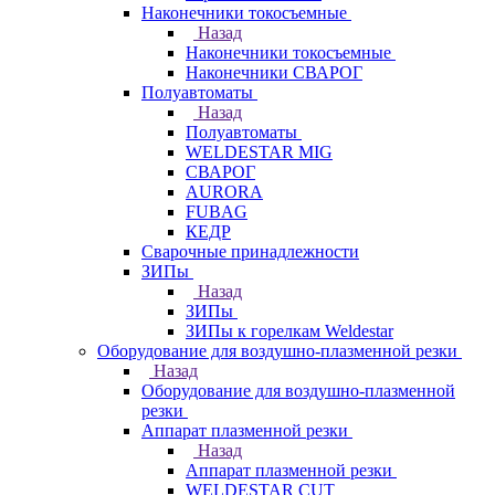
Наконечники токосъемные
Назад
Наконечники токосъемные
Наконечники СВАРОГ
Полуавтоматы
Назад
Полуавтоматы
WELDESTAR MIG
СВАРОГ
AURORA
FUBAG
КЕДР
Сварочные принадлежности
ЗИПы
Назад
ЗИПы
ЗИПы к горелкам Weldestar
Оборудование для воздушно-плазменной резки
Назад
Оборудование для воздушно-плазменной
резки
Аппарат плазменной резки
Назад
Аппарат плазменной резки
WELDESTAR CUT