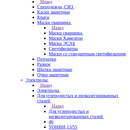
Назад
Спецодежда, СИЗ
Каски защитные
Краги
Маски сварщика
Назад
Маски сварщика
Маски Хамелеон
Маски ЭСАБ
Светофильтры
Маски со стандартным светофильтром
Перчатки
Разное
Щитки защитные
Очки защитные
Электроды
Назад
Электроды
Для углеродистых и низколегированных
сталей
Назад
Для углеродистых и
низколегированных сталей
46
УОНИИ 13/55