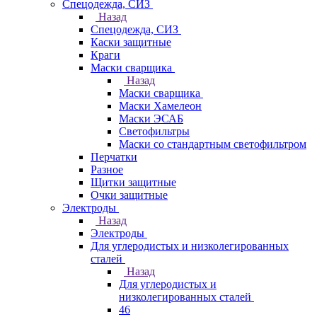
Спецодежда, СИЗ
Назад
Спецодежда, СИЗ
Каски защитные
Краги
Маски сварщика
Назад
Маски сварщика
Маски Хамелеон
Маски ЭСАБ
Светофильтры
Маски со стандартным светофильтром
Перчатки
Разное
Щитки защитные
Очки защитные
Электроды
Назад
Электроды
Для углеродистых и низколегированных
сталей
Назад
Для углеродистых и
низколегированных сталей
46