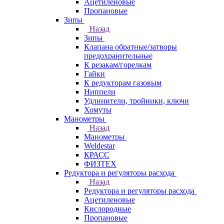
Ацетиленовые
Пропановые
Зипы
Назад
Зипы
Клапана обратные/затворы
предохранительные
К резакам/горелкам
Гайки
К редукторам газовым
Ниппели
Удлинители, тройники, ключи
Хомуты
Манометры
Назад
Манометры
Weldestar
КРАСС
ФИЗТЕХ
Редуктора и регуляторы расхода
Назад
Редуктора и регуляторы расхода
Ацетиленовые
Кислородные
Пропановые