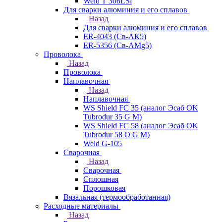
Weld T 308LSi
Для сварки алюминия и его сплавов
Назад
Для сварки алюминия и его сплавов
ER-4043 (Св-АК5)
ER-5356 (Св-АМg5)
Проволока
Назад
Проволока
Наплавочная
Назад
Наплавочная
WS Shield FC 35 (аналог Эсаб OK
Tubrodur 35 G M)
WS Shield FC 58 (аналог Эсаб OK
Tubrodur 58 O G M)
Weld G-105
Сварочная
Назад
Сварочная
Сплошная
Порошковая
Вязальная (термообработанная)
Расходные материалы
Назад