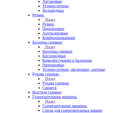
Аргоновые
Углекислотные
Водородные
Резаки
Назад
Резаки
Пропановые
Ацетиленовые
Комбинированные
Баллоны газовые
Назад
Баллоны газовые
Кислородные
Комплектующие к баллонам
Пропановые
Углекислотные, аргоновые, азотные
Рукава газовые
Назад
Рукава газовые
Саранск
Вентиля газовые
Газорезательные машины
Назад
Газорезательные машины
Сопла для газорезательных машин