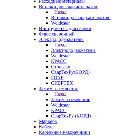
Расходные материалы
Вставки для свар.аппаратов
Назад
Вставки для свар.аппаратов
Weldestar
Инструменты для сварки
Флюс сварочный
Электрододержатели
Назад
Электрододержатели
Weldestar
КРАСС
Строгачи
СварТехРу(КОРД)
РОАР
СИБРТЕХ
Зажим заземления
Назад
Зажим заземления
Weldestar
КРАСС
СварТехРу (КОРД)
Маркера
Кабель
Кабельные наконечники