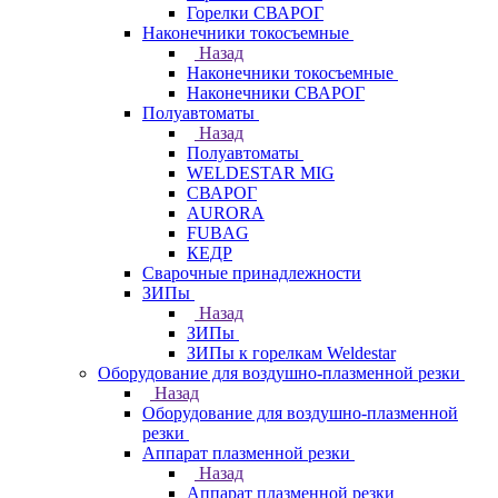
Горелки СВАРОГ
Наконечники токосъемные
Назад
Наконечники токосъемные
Наконечники СВАРОГ
Полуавтоматы
Назад
Полуавтоматы
WELDESTAR MIG
СВАРОГ
AURORA
FUBAG
КЕДР
Сварочные принадлежности
ЗИПы
Назад
ЗИПы
ЗИПы к горелкам Weldestar
Оборудование для воздушно-плазменной резки
Назад
Оборудование для воздушно-плазменной
резки
Аппарат плазменной резки
Назад
Аппарат плазменной резки