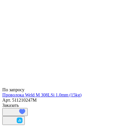
По запросу
Проволока Weld M 308LSi 1.0mm (15kg)
Арт.
511210247M
Заказать