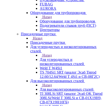
FUBAG
AURORA
Оборудование для трубопроводов
Назад
Оборудование для трубопроводов
Подогреватели стыков труб (ПСТ)
Центраторы
Присадочные прутки
Назад
Присадочные прутки
Для углеродистых и низколегированных
сталей
Назад
Для углеродистых и
низколегированных сталей
Weld T W4Si1
TS 704Si1 SRT (аналог Эсаб Tigrod
12.60/12.64/Weld T 4Si1 и СВ-08Г2С)
Для высоколегированных сталей
Назад
Для высоколегированных сталей
TI 308LSi SRT (аналог Эсаб OK Tigrod
308LSi/Weld T 308LSi и СВ-01Х19Н9,
СВ-07Х19Н10ГБ)