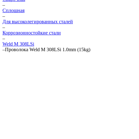
–
Сплошная
–
Для высоколегированных сталей
–
Коррозионностойкие стали
–
Weld M 308LSi
–
Проволока Weld M 308LSi 1.0mm (15kg)