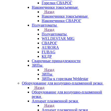
Горелки СВАРОГ
Наконечники токосъемные
Назад
Наконечники токосъемные
Наконечники СВАРОГ
Полуавтоматы
Назад
Полуавтоматы
WELDESTAR MIG
СВАРОГ
AURORA
FUBAG
КЕДР
Сварочные принадлежности
ЗИПы
Назад
ЗИПы
ЗИПы к горелкам Weldestar
Оборудование для воздушно-плазменной резки
Назад
Оборудование для воздушно-плазменной
резки
Аппарат плазменной резки
Назад
Аппарат плазменной резки