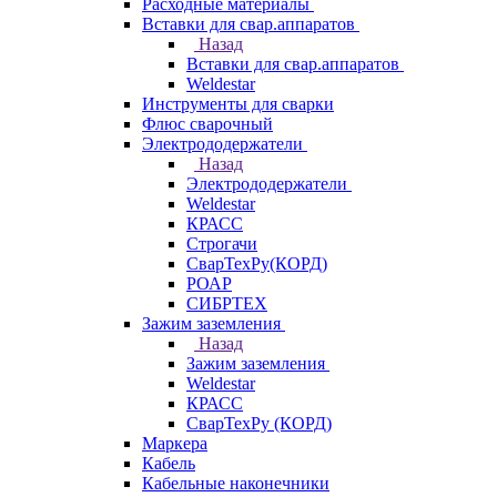
Расходные материалы
Вставки для свар.аппаратов
Назад
Вставки для свар.аппаратов
Weldestar
Инструменты для сварки
Флюс сварочный
Электрододержатели
Назад
Электрододержатели
Weldestar
КРАСС
Строгачи
СварТехРу(КОРД)
РОАР
СИБРТЕХ
Зажим заземления
Назад
Зажим заземления
Weldestar
КРАСС
СварТехРу (КОРД)
Маркера
Кабель
Кабельные наконечники