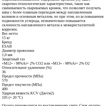
сварочно-технологические характеристики, такие как
смачиваемость свариваемых кромок, что позволяет получать
швы с более плавным переходом между наплавленным
валиком и основным металлом, но при этом, из-за повышения
подвижности углерода, незначительно повышается
склонность наплавленного металла к межкристаллитной
коррозии.
Вес нетто
15 кг
Бренд
ESAB
Диаметр проволоки
1,0 мм
Защитный газ
«M12» - 98%Ar+ 2% CO2 или «M13» - 98%Ar+ 2% O2
Относительное удлинение (%)
36
Предел прочности (МПа)
570
Предел текучести (МПа)
400
Ударная вязкость KCV (Дж/см2)
105 (+ 20 °С)
Оплата производится по выставленному счету. Срок оплаты