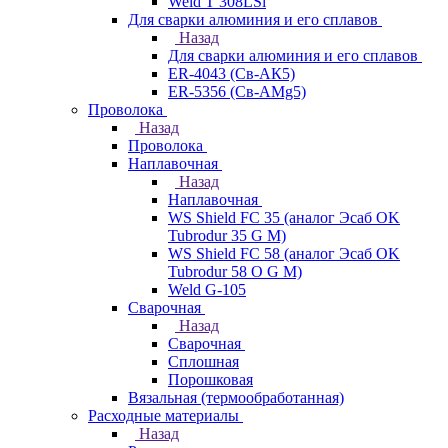
Weld T 308LSi
Для сварки алюминия и его сплавов
Назад
Для сварки алюминия и его сплавов
ER-4043 (Св-АК5)
ER-5356 (Св-АМg5)
Проволока
Назад
Проволока
Наплавочная
Назад
Наплавочная
WS Shield FC 35 (аналог Эсаб OK
Tubrodur 35 G M)
WS Shield FC 58 (аналог Эсаб OK
Tubrodur 58 O G M)
Weld G-105
Сварочная
Назад
Сварочная
Сплошная
Порошковая
Вязальная (термообработанная)
Расходные материалы
Назад