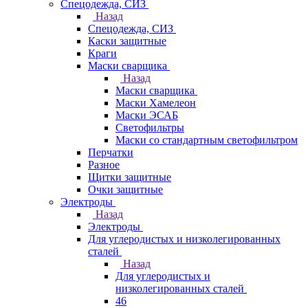
Спецодежда, СИЗ
Назад
Спецодежда, СИЗ
Каски защитные
Краги
Маски сварщика
Назад
Маски сварщика
Маски Хамелеон
Маски ЭСАБ
Светофильтры
Маски со стандартным светофильтром
Перчатки
Разное
Щитки защитные
Очки защитные
Электроды
Назад
Электроды
Для углеродистых и низколегированных
сталей
Назад
Для углеродистых и
низколегированных сталей
46