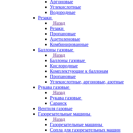
Аргоновые
Углекислотные
Водородные
Резаки
Назад
Резаки
Пропановые
Ацетиленовые
Комбинированные
Баллоны газовые
Назад
Баллоны газовые
Кислородные
Комплектующие к баллонам
Пропановые
Углекислотные, аргоновые, азотные
Рукава газовые
Назад
Рукава газовые
Саранск
Вентиля газовые
Газорезательные машины
Назад
Газорезательные машины
Сопла для газорезательных машин