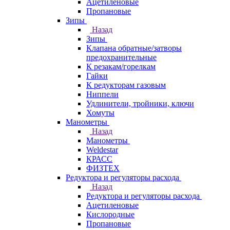
Ацетиленовые
Пропановые
Зипы
Назад
Зипы
Клапана обратные/затворы
предохранительные
К резакам/горелкам
Гайки
К редукторам газовым
Ниппели
Удлинители, тройники, ключи
Хомуты
Манометры
Назад
Манометры
Weldestar
КРАСС
ФИЗТЕХ
Редуктора и регуляторы расхода
Назад
Редуктора и регуляторы расхода
Ацетиленовые
Кислородные
Пропановые