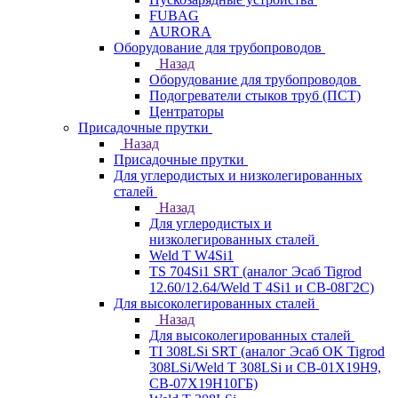
FUBAG
AURORA
Оборудование для трубопроводов
Назад
Оборудование для трубопроводов
Подогреватели стыков труб (ПСТ)
Центраторы
Присадочные прутки
Назад
Присадочные прутки
Для углеродистых и низколегированных
сталей
Назад
Для углеродистых и
низколегированных сталей
Weld T W4Si1
TS 704Si1 SRT (аналог Эсаб Tigrod
12.60/12.64/Weld T 4Si1 и СВ-08Г2С)
Для высоколегированных сталей
Назад
Для высоколегированных сталей
TI 308LSi SRT (аналог Эсаб OK Tigrod
308LSi/Weld T 308LSi и СВ-01Х19Н9,
СВ-07Х19Н10ГБ)