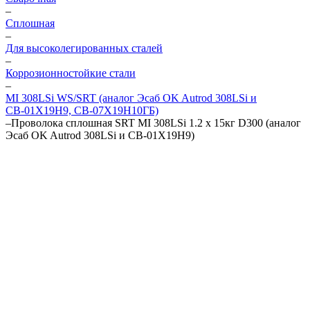
–
Сплошная
–
Для высоколегированных сталей
–
Коррозионностойкие стали
–
MI 308LSi WS/SRT (аналог Эсаб OK Autrod 308LSi и
СВ-01Х19Н9, СВ-07Х19Н10ГБ)
–
Проволока сплошная SRT MI 308LSi 1.2 х 15кг D300 (аналог
Эсаб OK Autrod 308LSi и СВ-01Х19Н9)