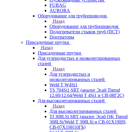
FUBAG
AURORA
Оборудование для трубопроводов
Назад
Оборудование для трубопроводов
Подогреватели стыков труб (ПСТ)
Центраторы
Присадочные прутки
Назад
Присадочные прутки
Для углеродистых и низколегированных
сталей
Назад
Для углеродистых и
низколегированных сталей
Weld T W4Si1
TS 704Si1 SRT (аналог Эсаб Tigrod
12.60/12.64/Weld T 4Si1 и СВ-08Г2С)
Для высоколегированных сталей
Назад
Для высоколегированных сталей
TI 308LSi SRT (аналог Эсаб OK Tigrod
308LSi/Weld T 308LSi и СВ-01Х19Н9,
СВ-07Х19Н10ГБ)