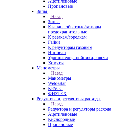
Ацетиленовые
Пропановые
Зипы
Назад
Зипы
Клапана обратные/затворы
предохранительные
К резакам/горелкам
Гайки
К редукторам газовым
Ниппели
Удлинители, тройники, ключи
Хомуты
Манометры
Назад
Манометры
Weldestar
КРАСС
ФИЗТЕХ
Редуктора и регуляторы расхода
Назад
Редуктора и регуляторы расхода
Ацетиленовые
Кислородные
Пропановые