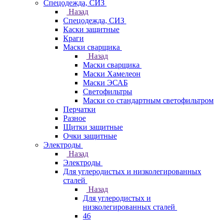
Спецодежда, СИЗ
Назад
Спецодежда, СИЗ
Каски защитные
Краги
Маски сварщика
Назад
Маски сварщика
Маски Хамелеон
Маски ЭСАБ
Светофильтры
Маски со стандартным светофильтром
Перчатки
Разное
Щитки защитные
Очки защитные
Электроды
Назад
Электроды
Для углеродистых и низколегированных
сталей
Назад
Для углеродистых и
низколегированных сталей
46