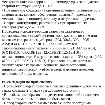
межкристаллитной коррозии при температурах эксплуатации
сварной конструкции до +350 °С.
· Повышенное содержание кремния улучшает смачиваемость
свариваемых кромок, обеспечивая, плавный переход от
металла шва к основному металлу и отсутствие подрезов.
· Сварка конструкций, работающих при криогенных
температурах – до – 196 °С
Проволока используется для сварки нержавеющих
хромоникелевых сталей аустенитного класса с низким или
высоким содержанием углерода (304, 304L, 308 и 308Lпо
AISI; 03Х18Н11, 08Х18Н10, 12Х18Н9); сталей,
стабилизированных титаном и ниобием (321, 347 по AISI,
08Х18Н10Т, 08Х18Н12Б, 12Х18Н9Т, 12Х18Н10Т);
нержавеющих сталей мартенситного класса с 13% хрома (409,
410 по AISI, 08Х13, 10X13). Проволока применяется во
многих отраслях промышленности: вагоностроении,
пищевой, химической, нефтегазовой, фармацевтической,
целлюлозной и др. отраслях.
Рекомендации по применению
· Проволоку следует хранить в рекомендованных условиях, а
также содержать упаковку в хорошем состоянии.
· Во избежание образования дефектов защитный газ должен
быть чистым, в нем не должно быть влаги.
· Перед сваркой свариваемые поверхности необходимо