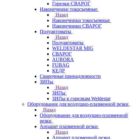
Горелки СВАРОГ
Наконечники токосъемные
Назад
Наконечники токосъемные
Наконечники СВАРОГ
Полуавтоматы
Назад
Полуавтоматы
WELDESTAR MIG
СВАРОГ
AURORA
FUBAG
КЕДР
Сварочные принадлежности
ЗИПы
Назад
ЗИПы
ЗИПы к горелкам Weldestar
Оборудование для воздушно-плазменной резки
Назад
Оборудование для воздушно-плазменной
резки
Аппарат плазменной резки
Назад
Аппарат плазменной резки