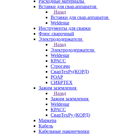
Расходные материалы
Вставки для свар.аппаратов
Назад
Вставки для свар.аппаратов
Weldestar
Инструменты для сварки
Флюс сварочный
Электрододержатели
Назад
Электрододержатели
Weldestar
КРАСС
Строгачи
СварТехРу(КОРД)
РОАР
СИБРТЕХ
Зажим заземления
Назад
Зажим заземления
Weldestar
КРАСС
СварТехРу (КОРД)
Маркера
Кабель
Кабельные наконечники