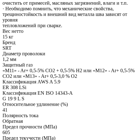
очистить от примесей, масляных загрязнений, влаги и т.п.
· Необходимо помнить, что механические свойства,
трещиностойкость и внешний вид металла шва зависят от
уровня
тепловложений при сварке.
Вес нетто
15 кг
Бренд
SRT
Диаметр проволоки
1,2 мм
Защитный газ
«M11» - Ar+ 0,5-5% CO2 + 0,5-5% H2 или «M12» - Ar+ 0,5-5%
CO2 или «M13» - Ar+ 0,5-3,0 % O2
Классификация AWS A 5.9
ER 308 LSi
Классификация EN ISO 14343-A
G 19 9 L S
Относительное удлинение (%)
41
Полярность тока
Обратная
Предел прочности (МПа)
605
Предел текучести (МПа)