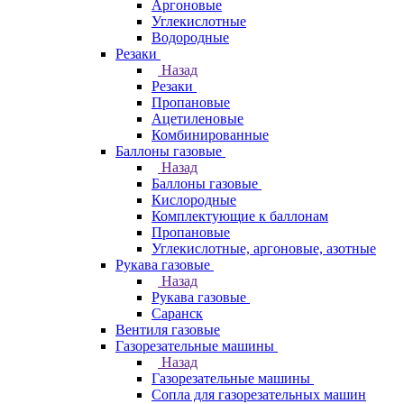
Аргоновые
Углекислотные
Водородные
Резаки
Назад
Резаки
Пропановые
Ацетиленовые
Комбинированные
Баллоны газовые
Назад
Баллоны газовые
Кислородные
Комплектующие к баллонам
Пропановые
Углекислотные, аргоновые, азотные
Рукава газовые
Назад
Рукава газовые
Саранск
Вентиля газовые
Газорезательные машины
Назад
Газорезательные машины
Сопла для газорезательных машин