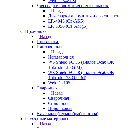
Weld T 308LSi
Для сварки алюминия и его сплавов
Назад
Для сварки алюминия и его сплавов
ER-4043 (Св-АК5)
ER-5356 (Св-АМg5)
Проволока
Назад
Проволока
Наплавочная
Назад
Наплавочная
WS Shield FC 35 (аналог Эсаб OK
Tubrodur 35 G M)
WS Shield FC 58 (аналог Эсаб OK
Tubrodur 58 O G M)
Weld G-105
Сварочная
Назад
Сварочная
Сплошная
Порошковая
Вязальная (термообработанная)
Расходные материалы
Назад