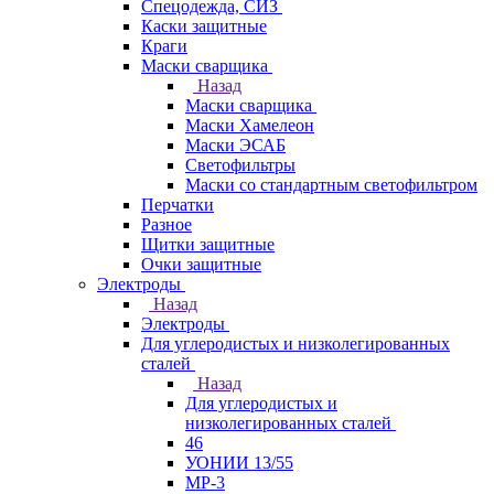
Спецодежда, СИЗ
Каски защитные
Краги
Маски сварщика
Назад
Маски сварщика
Маски Хамелеон
Маски ЭСАБ
Светофильтры
Маски со стандартным светофильтром
Перчатки
Разное
Щитки защитные
Очки защитные
Электроды
Назад
Электроды
Для углеродистых и низколегированных
сталей
Назад
Для углеродистых и
низколегированных сталей
46
УОНИИ 13/55
МР-3