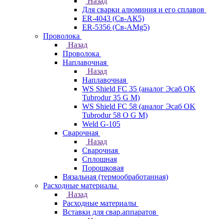
Назад
Для сварки алюминия и его сплавов
ER-4043 (Св-АК5)
ER-5356 (Св-АМg5)
Проволока
Назад
Проволока
Наплавочная
Назад
Наплавочная
WS Shield FC 35 (аналог Эсаб OK
Tubrodur 35 G M)
WS Shield FC 58 (аналог Эсаб OK
Tubrodur 58 O G M)
Weld G-105
Сварочная
Назад
Сварочная
Сплошная
Порошковая
Вязальная (термообработанная)
Расходные материалы
Назад
Расходные материалы
Вставки для свар.аппаратов