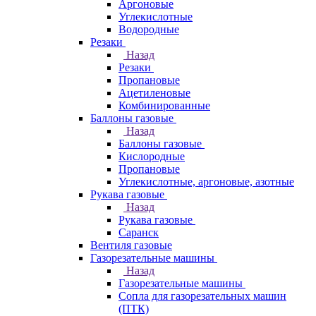
Аргоновые
Углекислотные
Водородные
Резаки
Назад
Резаки
Пропановые
Ацетиленовые
Комбинированные
Баллоны газовые
Назад
Баллоны газовые
Кислородные
Пропановые
Углекислотные, аргоновые, азотные
Рукава газовые
Назад
Рукава газовые
Саранск
Вентиля газовые
Газорезательные машины
Назад
Газорезательные машины
Сопла для газорезательных машин
(ПТК)