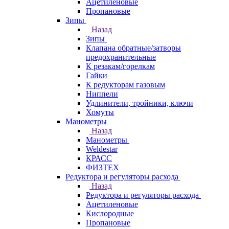
Ацетиленовые
Пропановые
Зипы
Назад
Зипы
Клапана обратные/затворы
предохранительные
К резакам/горелкам
Гайки
К редукторам газовым
Ниппели
Удлинители, тройники, ключи
Хомуты
Манометры
Назад
Манометры
Weldestar
КРАСС
ФИЗТЕХ
Редуктора и регуляторы расхода
Назад
Редуктора и регуляторы расхода
Ацетиленовые
Кислородные
Пропановые