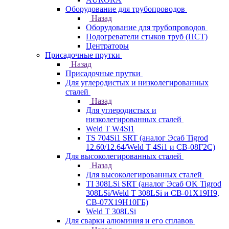
Оборудование для трубопроводов
Назад
Оборудование для трубопроводов
Подогреватели стыков труб (ПСТ)
Центраторы
Присадочные прутки
Назад
Присадочные прутки
Для углеродистых и низколегированных
сталей
Назад
Для углеродистых и
низколегированных сталей
Weld T W4Si1
TS 704Si1 SRT (аналог Эсаб Tigrod
12.60/12.64/Weld T 4Si1 и СВ-08Г2С)
Для высоколегированных сталей
Назад
Для высоколегированных сталей
TI 308LSi SRT (аналог Эсаб OK Tigrod
308LSi/Weld T 308LSi и СВ-01Х19Н9,
СВ-07Х19Н10ГБ)
Weld T 308LSi
Для сварки алюминия и его сплавов