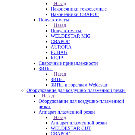
Назад
Наконечники токосъемные
Наконечники СВАРОГ
Полуавтоматы
Назад
Полуавтоматы
WELDESTAR MIG
СВАРОГ
AURORA
FUBAG
КЕДР
Сварочные принадлежности
ЗИПы
Назад
ЗИПы
ЗИПы к горелкам Weldestar
Оборудование для воздушно-плазменной резки
Назад
Оборудование для воздушно-плазменной
резки
Аппарат плазменной резки
Назад
Аппарат плазменной резки
WELDESTAR CUT
СВАРОГ