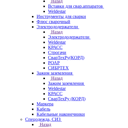
Назад
Вставки для свар.аппаратов
Weldestar
Инструменты для сварки
Флюс сварочный
Электрододержатели
Назад
Электрододержатели
Weldestar
КРАСС
Строгачи
СварТехРу(КОРД)
РОАР
СИБРТЕХ
Зажим заземления
Назад
Зажим заземления
Weldestar
КРАСС
СварТехРу (КОРД)
Маркера
Кабель
Кабельные наконечники
Спецодежда, СИЗ
Назад