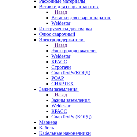
Расходные материалы
Вставки для свар.аппаратов
Назад
Вставки для свар.аппаратов
Weldestar
Инструменты для сварки
Флюс сварочный
Электрододержатели
Назад
Электрододержатели
Weldestar
КРАСС
Строгачи
СварТехРу(КОРД)
РОАР
СИБРТЕХ
Зажим заземления
Назад
Зажим заземления
Weldestar
КРАСС
СварТехРу (КОРД)
Маркера
Кабель
Кабельные наконечники