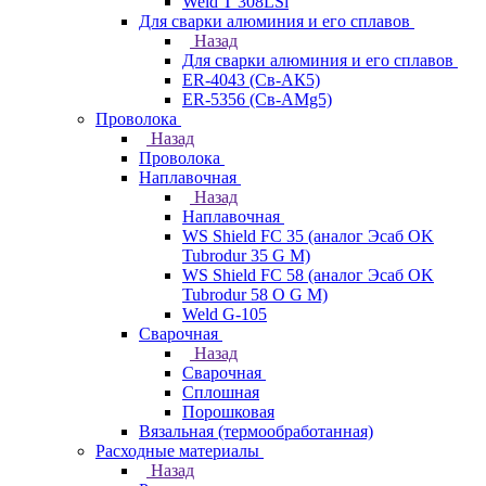
Weld T 308LSi
Для сварки алюминия и его сплавов
Назад
Для сварки алюминия и его сплавов
ER-4043 (Св-АК5)
ER-5356 (Св-АМg5)
Проволока
Назад
Проволока
Наплавочная
Назад
Наплавочная
WS Shield FC 35 (аналог Эсаб OK
Tubrodur 35 G M)
WS Shield FC 58 (аналог Эсаб OK
Tubrodur 58 O G M)
Weld G-105
Сварочная
Назад
Сварочная
Сплошная
Порошковая
Вязальная (термообработанная)
Расходные материалы
Назад