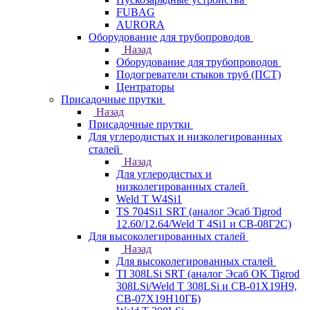
FUBAG
AURORA
Оборудование для трубопроводов
Назад
Оборудование для трубопроводов
Подогреватели стыков труб (ПСТ)
Центраторы
Присадочные прутки
Назад
Присадочные прутки
Для углеродистых и низколегированных
сталей
Назад
Для углеродистых и
низколегированных сталей
Weld T W4Si1
TS 704Si1 SRT (аналог Эсаб Tigrod
12.60/12.64/Weld T 4Si1 и СВ-08Г2С)
Для высоколегированных сталей
Назад
Для высоколегированных сталей
TI 308LSi SRT (аналог Эсаб OK Tigrod
308LSi/Weld T 308LSi и СВ-01Х19Н9,
СВ-07Х19Н10ГБ)