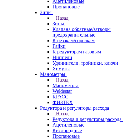
Ацетиленовые
Пропановые
Зипы
Назад
Зипы
Клапана обратные/затворы
предохранительные
К резакам/горелкам
Гайки
К редукторам газовым
Ниппели
Удлинители, тройники, ключи
Хомуты
Манометры
Назад
Манометры
Weldestar
КРАСС
ФИЗТЕХ
Редуктора и регуляторы расхода
Назад
Редуктора и регуляторы расхода
Ацетиленовые
Кислородные
Пропановые