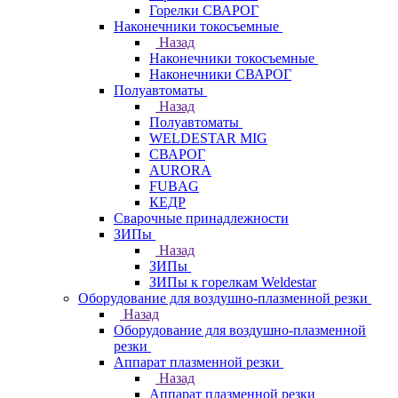
Горелки СВАРОГ
Наконечники токосъемные
Назад
Наконечники токосъемные
Наконечники СВАРОГ
Полуавтоматы
Назад
Полуавтоматы
WELDESTAR MIG
СВАРОГ
AURORA
FUBAG
КЕДР
Сварочные принадлежности
ЗИПы
Назад
ЗИПы
ЗИПы к горелкам Weldestar
Оборудование для воздушно-плазменной резки
Назад
Оборудование для воздушно-плазменной
резки
Аппарат плазменной резки
Назад
Аппарат плазменной резки