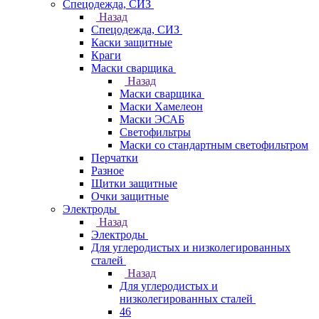
Спецодежда, СИЗ
Назад
Спецодежда, СИЗ
Каски защитные
Краги
Маски сварщика
Назад
Маски сварщика
Маски Хамелеон
Маски ЭСАБ
Светофильтры
Маски со стандартным светофильтром
Перчатки
Разное
Щитки защитные
Очки защитные
Электроды
Назад
Электроды
Для углеродистых и низколегированных
сталей
Назад
Для углеродистых и
низколегированных сталей
46