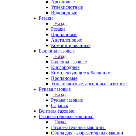
Аргоновые
Углекислотные
Водородные
Резаки
Назад
Резаки
Пропановые
Ацетиленовые
Комбинированные
Баллоны газовые
Назад
Баллоны газовые
Кислородные
Комплектующие к баллонам
Пропановые
Углекислотные, аргоновые, азотные
Рукава газовые
Назад
Рукава газовые
Саранск
Вентиля газовые
Газорезательные машины
Назад
Газорезательные машины
Сопла для газорезательных машин