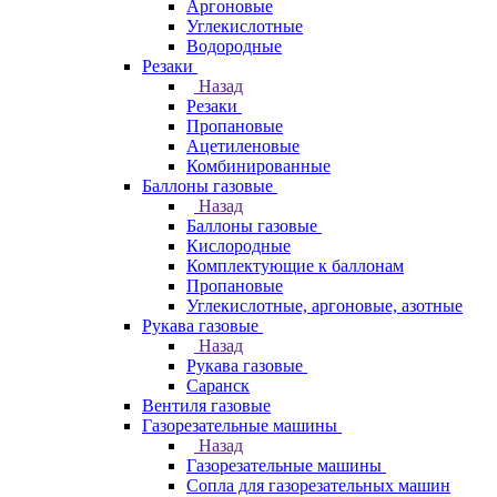
Аргоновые
Углекислотные
Водородные
Резаки
Назад
Резаки
Пропановые
Ацетиленовые
Комбинированные
Баллоны газовые
Назад
Баллоны газовые
Кислородные
Комплектующие к баллонам
Пропановые
Углекислотные, аргоновые, азотные
Рукава газовые
Назад
Рукава газовые
Саранск
Вентиля газовые
Газорезательные машины
Назад
Газорезательные машины
Сопла для газорезательных машин