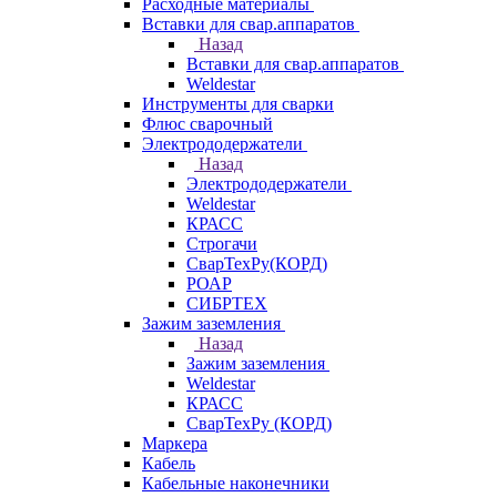
Расходные материалы
Вставки для свар.аппаратов
Назад
Вставки для свар.аппаратов
Weldestar
Инструменты для сварки
Флюс сварочный
Электрододержатели
Назад
Электрододержатели
Weldestar
КРАСС
Строгачи
СварТехРу(КОРД)
РОАР
СИБРТЕХ
Зажим заземления
Назад
Зажим заземления
Weldestar
КРАСС
СварТехРу (КОРД)
Маркера
Кабель
Кабельные наконечники