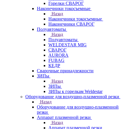
Горелки СВАРОГ
Наконечники токосъемные
Назад
Наконечники токосъемные
Наконечники СВАРОГ
Полуавтоматы
Назад
Полуавтоматы
WELDESTAR MIG
СВАРОГ
AURORA
FUBAG
КЕДР
Сварочные принадлежности
ЗИПы
Назад
ЗИПы
ЗИПы к горелкам Weldestar
Оборудование для воздушно-плазменной резки
Назад
Оборудование для воздушно-плазменной
резки
Аппарат плазменной резки
Назад
Аппарат плазменной резки