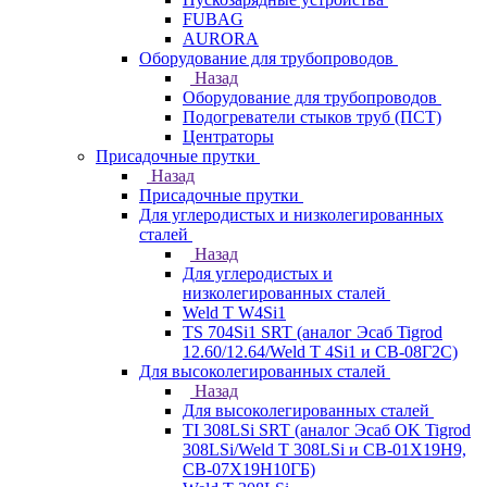
FUBAG
AURORA
Оборудование для трубопроводов
Назад
Оборудование для трубопроводов
Подогреватели стыков труб (ПСТ)
Центраторы
Присадочные прутки
Назад
Присадочные прутки
Для углеродистых и низколегированных
сталей
Назад
Для углеродистых и
низколегированных сталей
Weld T W4Si1
TS 704Si1 SRT (аналог Эсаб Tigrod
12.60/12.64/Weld T 4Si1 и СВ-08Г2С)
Для высоколегированных сталей
Назад
Для высоколегированных сталей
TI 308LSi SRT (аналог Эсаб OK Tigrod
308LSi/Weld T 308LSi и СВ-01Х19Н9,
СВ-07Х19Н10ГБ)