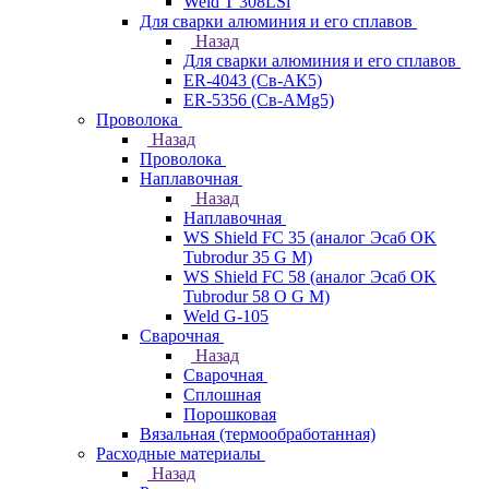
Weld T 308LSi
Для сварки алюминия и его сплавов
Назад
Для сварки алюминия и его сплавов
ER-4043 (Св-АК5)
ER-5356 (Св-АМg5)
Проволока
Назад
Проволока
Наплавочная
Назад
Наплавочная
WS Shield FC 35 (аналог Эсаб OK
Tubrodur 35 G M)
WS Shield FC 58 (аналог Эсаб OK
Tubrodur 58 O G M)
Weld G-105
Сварочная
Назад
Сварочная
Сплошная
Порошковая
Вязальная (термообработанная)
Расходные материалы
Назад