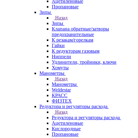
Ацетиленовые
Пропановые
Зипы
Назад
Зипы
Клапана обратные/затворы
предохранительные
К резакам/горелкам
Гайки
К редукторам газовым
Ниппели
Удлинители, тройники, ключи
Хомуты
Манометры
Назад
Манометры
Weldestar
КРАСС
ФИЗТЕХ
Редуктора и регуляторы расхода
Назад
Редуктора и регуляторы расхода
Ацетиленовые
Кислородные
Пропановые