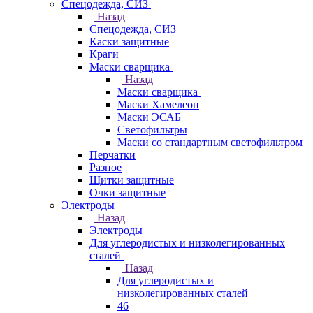
Спецодежда, СИЗ
Назад
Спецодежда, СИЗ
Каски защитные
Краги
Маски сварщика
Назад
Маски сварщика
Маски Хамелеон
Маски ЭСАБ
Светофильтры
Маски со стандартным светофильтром
Перчатки
Разное
Щитки защитные
Очки защитные
Электроды
Назад
Электроды
Для углеродистых и низколегированных
сталей
Назад
Для углеродистых и
низколегированных сталей
46