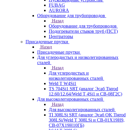
FUBAG
AURORA
Оборудование для трубопроводов
Назад
Оборудование для трубопроводов
Подогреватели стыков труб (ПСТ)
Центраторы
Присадочные прутки
Назад
Присадочные прутки
Для углеродистых и низколегированных
сталей
Назад
Для углеродистых и
низколегированных сталей
Weld T W4Si1
TS 704Si1 SRT (аналог Эсаб Tigrod
12.60/12.64/Weld T 4Si1 и СВ-08Г2С)
Для высоколегированных сталей
Назад
Для высоколегированных сталей
TI 308LSi SRT (аналог Эсаб OK Tigrod
308LSi/Weld T 308LSi и СВ-01Х19Н9,
СВ-07Х19Н10ГБ)