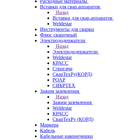
Расходные материалы
Вставки для свар.аппаратов
Назад
Вставки для свар.аппаратов
Weldestar
Инструменты для сварки
Флюс сварочный
Электрододержатели
Назад
Электрододержатели
Weldestar
КРАСС
Строгачи
СварТехРу(КОРД)
РОАР
СИБРТЕХ
Зажим заземления
Назад
Зажим заземления
Weldestar
КРАСС
СварТехРу (КОРД)
Маркера
Кабель
Кабельные наконечники