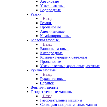
Аргоновые
Углекислотные
Водородные
Резаки
Назад
Резаки
Пропановые
Ацетиленовые
Комбинированные
Баллоны газовые
Назад
Баллоны газовые
Кислородные
Комплектующие к баллонам
Пропановые
Углекислотные, аргоновые, азотные
Рукава газовые
Назад
Рукава газовые
Саранск
Вентиля газовые
Газорезательные машины
Назад
Газорезательные машины
Сопла для газорезательных машин