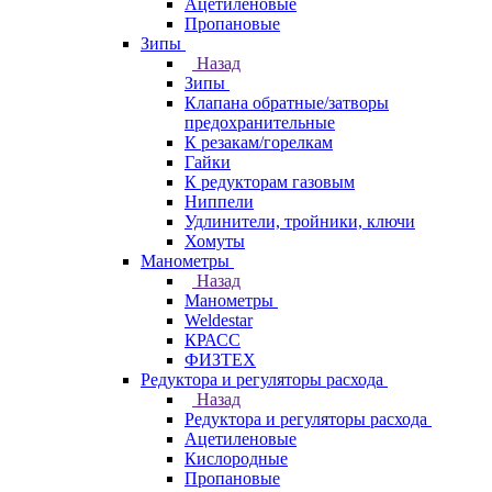
Ацетиленовые
Пропановые
Зипы
Назад
Зипы
Клапана обратные/затворы
предохранительные
К резакам/горелкам
Гайки
К редукторам газовым
Ниппели
Удлинители, тройники, ключи
Хомуты
Манометры
Назад
Манометры
Weldestar
КРАСС
ФИЗТЕХ
Редуктора и регуляторы расхода
Назад
Редуктора и регуляторы расхода
Ацетиленовые
Кислородные
Пропановые