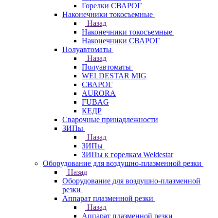
Горелки СВАРОГ
Наконечники токосъемные
Назад
Наконечники токосъемные
Наконечники СВАРОГ
Полуавтоматы
Назад
Полуавтоматы
WELDESTAR MIG
СВАРОГ
AURORA
FUBAG
КЕДР
Сварочные принадлежности
ЗИПы
Назад
ЗИПы
ЗИПы к горелкам Weldestar
Оборудование для воздушно-плазменной резки
Назад
Оборудование для воздушно-плазменной
резки
Аппарат плазменной резки
Назад
Аппарат плазменной резки