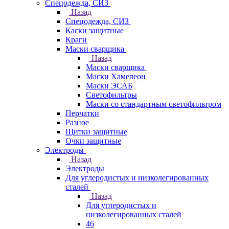
Спецодежда, СИЗ
Назад
Спецодежда, СИЗ
Каски защитные
Краги
Маски сварщика
Назад
Маски сварщика
Маски Хамелеон
Маски ЭСАБ
Светофильтры
Маски со стандартным светофильтром
Перчатки
Разное
Щитки защитные
Очки защитные
Электроды
Назад
Электроды
Для углеродистых и низколегированных
сталей
Назад
Для углеродистых и
низколегированных сталей
46