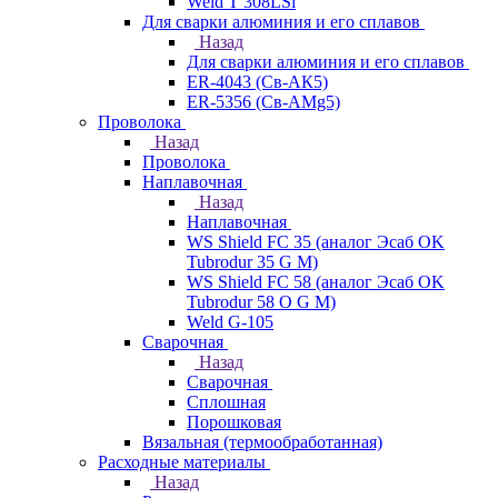
Weld T 308LSi
Для сварки алюминия и его сплавов
Назад
Для сварки алюминия и его сплавов
ER-4043 (Св-АК5)
ER-5356 (Св-АМg5)
Проволока
Назад
Проволока
Наплавочная
Назад
Наплавочная
WS Shield FC 35 (аналог Эсаб OK
Tubrodur 35 G M)
WS Shield FC 58 (аналог Эсаб OK
Tubrodur 58 O G M)
Weld G-105
Сварочная
Назад
Сварочная
Сплошная
Порошковая
Вязальная (термообработанная)
Расходные материалы
Назад