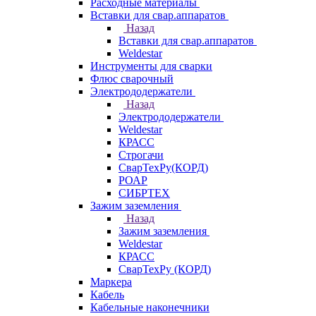
Расходные материалы
Вставки для свар.аппаратов
Назад
Вставки для свар.аппаратов
Weldestar
Инструменты для сварки
Флюс сварочный
Электрододержатели
Назад
Электрододержатели
Weldestar
КРАСС
Строгачи
СварТехРу(КОРД)
РОАР
СИБРТЕХ
Зажим заземления
Назад
Зажим заземления
Weldestar
КРАСС
СварТехРу (КОРД)
Маркера
Кабель
Кабельные наконечники