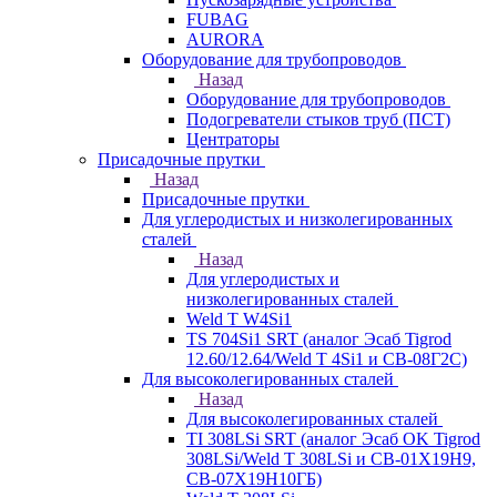
FUBAG
AURORA
Оборудование для трубопроводов
Назад
Оборудование для трубопроводов
Подогреватели стыков труб (ПСТ)
Центраторы
Присадочные прутки
Назад
Присадочные прутки
Для углеродистых и низколегированных
сталей
Назад
Для углеродистых и
низколегированных сталей
Weld T W4Si1
TS 704Si1 SRT (аналог Эсаб Tigrod
12.60/12.64/Weld T 4Si1 и СВ-08Г2С)
Для высоколегированных сталей
Назад
Для высоколегированных сталей
TI 308LSi SRT (аналог Эсаб OK Tigrod
308LSi/Weld T 308LSi и СВ-01Х19Н9,
СВ-07Х19Н10ГБ)