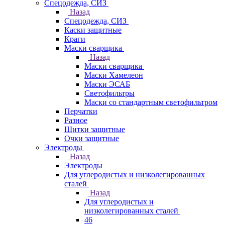
Спецодежда, СИЗ
Назад
Спецодежда, СИЗ
Каски защитные
Краги
Маски сварщика
Назад
Маски сварщика
Маски Хамелеон
Маски ЭСАБ
Светофильтры
Маски со стандартным светофильтром
Перчатки
Разное
Щитки защитные
Очки защитные
Электроды
Назад
Электроды
Для углеродистых и низколегированных
сталей
Назад
Для углеродистых и
низколегированных сталей
46