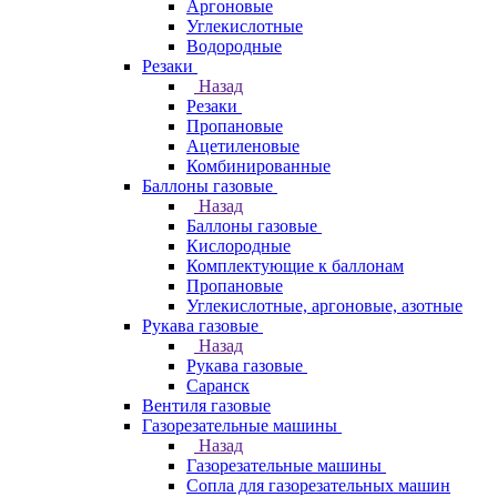
Аргоновые
Углекислотные
Водородные
Резаки
Назад
Резаки
Пропановые
Ацетиленовые
Комбинированные
Баллоны газовые
Назад
Баллоны газовые
Кислородные
Комплектующие к баллонам
Пропановые
Углекислотные, аргоновые, азотные
Рукава газовые
Назад
Рукава газовые
Саранск
Вентиля газовые
Газорезательные машины
Назад
Газорезательные машины
Сопла для газорезательных машин