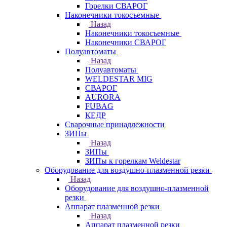
Горелки СВАРОГ
Наконечники токосъемные
Назад
Наконечники токосъемные
Наконечники СВАРОГ
Полуавтоматы
Назад
Полуавтоматы
WELDESTAR MIG
СВАРОГ
AURORA
FUBAG
КЕДР
Сварочные принадлежности
ЗИПы
Назад
ЗИПы
ЗИПы к горелкам Weldestar
Оборудование для воздушно-плазменной резки
Назад
Оборудование для воздушно-плазменной
резки
Аппарат плазменной резки
Назад
Аппарат плазменной резки