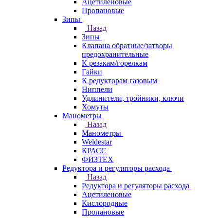
Ацетиленовые
Пропановые
Зипы
Назад
Зипы
Клапана обратные/затворы
предохранительные
К резакам/горелкам
Гайки
К редукторам газовым
Ниппели
Удлинители, тройники, ключи
Хомуты
Манометры
Назад
Манометры
Weldestar
КРАСС
ФИЗТЕХ
Редуктора и регуляторы расхода
Назад
Редуктора и регуляторы расхода
Ацетиленовые
Кислородные
Пропановые