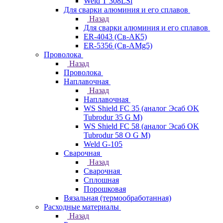
Weld T 308LSi
Для сварки алюминия и его сплавов
Назад
Для сварки алюминия и его сплавов
ER-4043 (Св-АК5)
ER-5356 (Св-АМg5)
Проволока
Назад
Проволока
Наплавочная
Назад
Наплавочная
WS Shield FC 35 (аналог Эсаб OK
Tubrodur 35 G M)
WS Shield FC 58 (аналог Эсаб OK
Tubrodur 58 O G M)
Weld G-105
Сварочная
Назад
Сварочная
Сплошная
Порошковая
Вязальная (термообработанная)
Расходные материалы
Назад