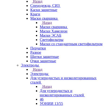
Назад
Спецодежда, СИЗ
Каски защитные
Краги
Маски сварщика
Назад
Маски сварщика
Маски Хамелеон
Маски ЭСАБ
Светофильтры
Маски со стандартным светофильтром
Перчатки
Разное
Щитки защитные
Очки защитные
Электроды
Назад
Электроды
Для углеродистых и низколегированных
сталей
Назад
Для углеродистых и
низколегированных сталей
46
УОНИИ 13/55