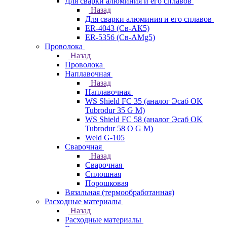
Для сварки алюминия и его сплавов
Назад
Для сварки алюминия и его сплавов
ER-4043 (Св-АК5)
ER-5356 (Св-АМg5)
Проволока
Назад
Проволока
Наплавочная
Назад
Наплавочная
WS Shield FC 35 (аналог Эсаб OK
Tubrodur 35 G M)
WS Shield FC 58 (аналог Эсаб OK
Tubrodur 58 O G M)
Weld G-105
Сварочная
Назад
Сварочная
Сплошная
Порошковая
Вязальная (термообработанная)
Расходные материалы
Назад
Расходные материалы