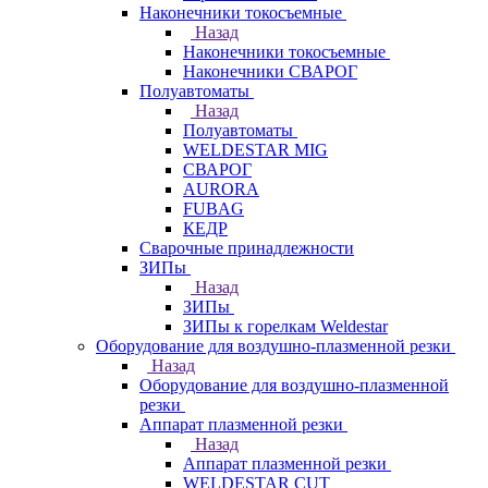
Наконечники токосъемные
Назад
Наконечники токосъемные
Наконечники СВАРОГ
Полуавтоматы
Назад
Полуавтоматы
WELDESTAR MIG
СВАРОГ
AURORA
FUBAG
КЕДР
Сварочные принадлежности
ЗИПы
Назад
ЗИПы
ЗИПы к горелкам Weldestar
Оборудование для воздушно-плазменной резки
Назад
Оборудование для воздушно-плазменной
резки
Аппарат плазменной резки
Назад
Аппарат плазменной резки
WELDESTAR CUT