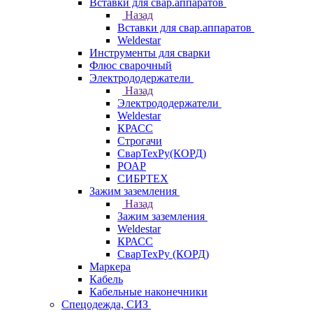
Вставки для свар.аппаратов
Назад
Вставки для свар.аппаратов
Weldestar
Инструменты для сварки
Флюс сварочный
Электрододержатели
Назад
Электрододержатели
Weldestar
КРАСС
Строгачи
СварТехРу(КОРД)
РОАР
СИБРТЕХ
Зажим заземления
Назад
Зажим заземления
Weldestar
КРАСС
СварТехРу (КОРД)
Маркера
Кабель
Кабельные наконечники
Спецодежда, СИЗ