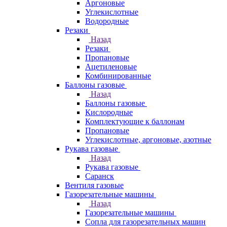
Аргоновые
Углекислотные
Водородные
Резаки
Назад
Резаки
Пропановые
Ацетиленовые
Комбинированные
Баллоны газовые
Назад
Баллоны газовые
Кислородные
Комплектующие к баллонам
Пропановые
Углекислотные, аргоновые, азотные
Рукава газовые
Назад
Рукава газовые
Саранск
Вентиля газовые
Газорезательные машины
Назад
Газорезательные машины
Сопла для газорезательных машин