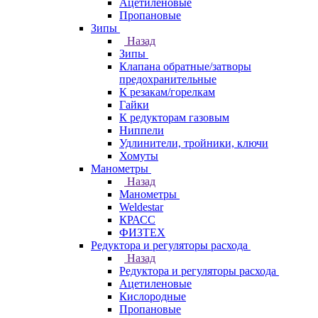
Ацетиленовые
Пропановые
Зипы
Назад
Зипы
Клапана обратные/затворы
предохранительные
К резакам/горелкам
Гайки
К редукторам газовым
Ниппели
Удлинители, тройники, ключи
Хомуты
Манометры
Назад
Манометры
Weldestar
КРАСС
ФИЗТЕХ
Редуктора и регуляторы расхода
Назад
Редуктора и регуляторы расхода
Ацетиленовые
Кислородные
Пропановые