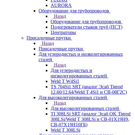
AURORA
Оборудование для трубопроводов
Назад
Оборудование для трубопроводов
Подогреватели стыков труб (ПСТ)
Центраторы
Присадочные прутки
Назад
Присадочные прутки
Для углеродистых и низколегированных
сталей
Назад
Для углеродистых и
низколегированных сталей
Weld T W4Si1
TS 704Si1 SRT (аналог Эсаб Tigrod
12.60/12.64/Weld T 4Si1 и СВ-08Г2С)
Для высоколегированных сталей
Назад
Для высоколегированных сталей
TI 308LSi SRT (аналог Эсаб OK Tigrod
308LSi/Weld T 308LSi и СВ-01Х19Н9,
СВ-07Х19Н10ГБ)
Weld T 308LSi