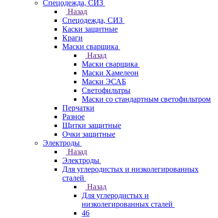
Спецодежда, СИЗ
Назад
Спецодежда, СИЗ
Каски защитные
Краги
Маски сварщика
Назад
Маски сварщика
Маски Хамелеон
Маски ЭСАБ
Светофильтры
Маски со стандартным светофильтром
Перчатки
Разное
Щитки защитные
Очки защитные
Электроды
Назад
Электроды
Для углеродистых и низколегированных
сталей
Назад
Для углеродистых и
низколегированных сталей
46