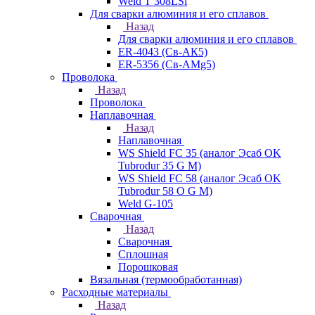
Weld T 308LSi
Для сварки алюминия и его сплавов
Назад
Для сварки алюминия и его сплавов
ER-4043 (Св-АК5)
ER-5356 (Св-АМg5)
Проволока
Назад
Проволока
Наплавочная
Назад
Наплавочная
WS Shield FC 35 (аналог Эсаб OK
Tubrodur 35 G M)
WS Shield FC 58 (аналог Эсаб OK
Tubrodur 58 O G M)
Weld G-105
Сварочная
Назад
Сварочная
Сплошная
Порошковая
Вязальная (термообработанная)
Расходные материалы
Назад