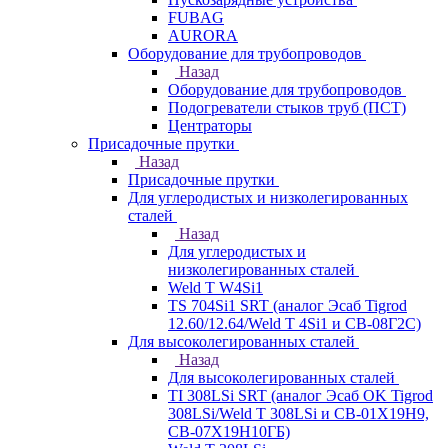
FUBAG
AURORA
Оборудование для трубопроводов
Назад
Оборудование для трубопроводов
Подогреватели стыков труб (ПСТ)
Центраторы
Присадочные прутки
Назад
Присадочные прутки
Для углеродистых и низколегированных
сталей
Назад
Для углеродистых и
низколегированных сталей
Weld T W4Si1
TS 704Si1 SRT (аналог Эсаб Tigrod
12.60/12.64/Weld T 4Si1 и СВ-08Г2С)
Для высоколегированных сталей
Назад
Для высоколегированных сталей
TI 308LSi SRT (аналог Эсаб OK Tigrod
308LSi/Weld T 308LSi и СВ-01Х19Н9,
СВ-07Х19Н10ГБ)