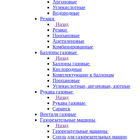
Аргоновые
Углекислотные
Водородные
Резаки
Назад
Резаки
Пропановые
Ацетиленовые
Комбинированные
Баллоны газовые
Назад
Баллоны газовые
Кислородные
Комплектующие к баллонам
Пропановые
Углекислотные, аргоновые, азотные
Рукава газовые
Назад
Рукава газовые
Саранск
Вентиля газовые
Газорезательные машины
Назад
Газорезательные машины
Сопла для газорезательных машин