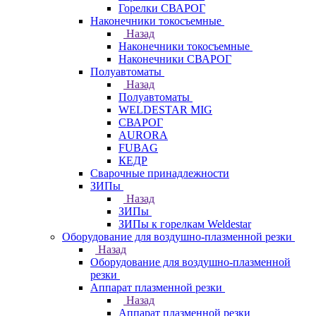
Горелки СВАРОГ
Наконечники токосъемные
Назад
Наконечники токосъемные
Наконечники СВАРОГ
Полуавтоматы
Назад
Полуавтоматы
WELDESTAR MIG
СВАРОГ
AURORA
FUBAG
КЕДР
Сварочные принадлежности
ЗИПы
Назад
ЗИПы
ЗИПы к горелкам Weldestar
Оборудование для воздушно-плазменной резки
Назад
Оборудование для воздушно-плазменной
резки
Аппарат плазменной резки
Назад
Аппарат плазменной резки