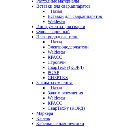
Расходные материалы
Вставки для свар.аппаратов
Назад
Вставки для свар.аппаратов
Weldestar
Инструменты для сварки
Флюс сварочный
Электрододержатели
Назад
Электрододержатели
Weldestar
КРАСС
Строгачи
СварТехРу(КОРД)
РОАР
СИБРТЕХ
Зажим заземления
Назад
Зажим заземления
Weldestar
КРАСС
СварТехРу (КОРД)
Маркера
Кабель
Кабельные наконечники