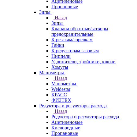
Ацетиленовые
Пропановые
Зипы
Назад
Зипы
Клапана обратные/затворы
предохранительные
К резакам/горелкам
Гайки
К редукторам газовым
Ниппели
Удлинители, тройники, ключи
Хомуты
Манометры
Назад
Манометры
Weldestar
КРАСС
ФИЗТЕХ
Редуктора и регуляторы расхода
Назад
Редуктора и регуляторы расхода
Ацетиленовые
Кислородные
Пропановые