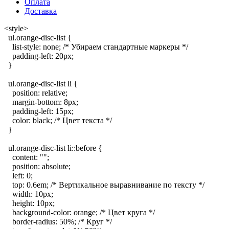
Оплата
Доставка
<style>
ul.orange-disc-list {
list-style: none; /* Убираем стандартные маркеры */
padding-left: 20px;
}
ul.orange-disc-list li {
position: relative;
margin-bottom: 8px;
padding-left: 15px;
color: black; /* Цвет текста */
}
ul.orange-disc-list li::before {
content: "";
position: absolute;
left: 0;
top: 0.6em; /* Вертикальное выравнивание по тексту */
width: 10px;
height: 10px;
background-color: orange; /* Цвет круга */
border-radius: 50%; /* Круг */