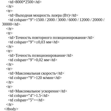
<td>8000*2500</td>
</tr>
<tr>
<td>Выходная мощность лазера (Вт)</td>
<td colspan="9">1500 / 2000 / 3000 / 6000 / 12000 / 20000 /
30000</td>
</tr>
<tr>
<td>Точность повторного позиционирования</td>
<td colspan="9">±0,03 мм</td>
</tr>
<tr>
<td>Точность позиционирования</td>
<td colspan="9">0,02 мм</td>
</tr>
<tr>
<td>Максимальная скорость</td>
<td colspan="9">120 м/мин</td>
</tr>
<tr>
<td>Максимальное ускорение</td>
<td colspan="4">1.5</td>
<td colspan="5"></td>
</tr>
</tbody>