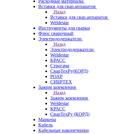
Расходные материалы
Вставки для свар.аппаратов
Назад
Вставки для свар.аппаратов
Weldestar
Инструменты для сварки
Флюс сварочный
Электрододержатели
Назад
Электрододержатели
Weldestar
КРАСС
Строгачи
СварТехРу(КОРД)
РОАР
СИБРТЕХ
Зажим заземления
Назад
Зажим заземления
Weldestar
КРАСС
СварТехРу (КОРД)
Маркера
Кабель
Кабельные наконечники