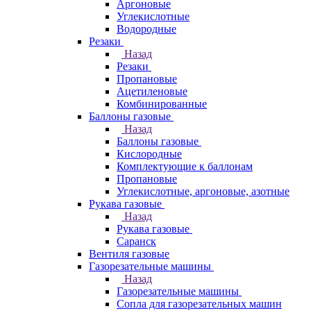
Аргоновые
Углекислотные
Водородные
Резаки
Назад
Резаки
Пропановые
Ацетиленовые
Комбинированные
Баллоны газовые
Назад
Баллоны газовые
Кислородные
Комплектующие к баллонам
Пропановые
Углекислотные, аргоновые, азотные
Рукава газовые
Назад
Рукава газовые
Саранск
Вентиля газовые
Газорезательные машины
Назад
Газорезательные машины
Сопла для газорезательных машин