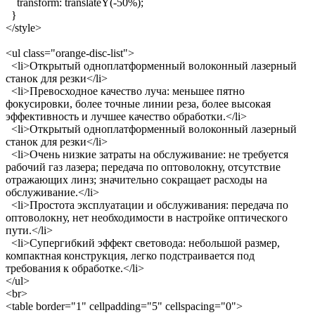
transform: translateY(-50%);
}
</style>
<ul class="orange-disc-list">
<li>Открытый одноплатформенный волоконный лазерный
станок для резки</li>
<li>Превосходное качество луча: меньшее пятно
фокусировки, более точные линии реза, более высокая
эффективность и лучшее качество обработки.</li>
<li>Открытый одноплатформенный волоконный лазерный
станок для резки</li>
<li>Очень низкие затраты на обслуживание: не требуется
рабочий газ лазера; передача по оптоволокну, отсутствие
отражающих линз; значительно сокращает расходы на
обслуживание.</li>
<li>Простота эксплуатации и обслуживания: передача по
оптоволокну, нет необходимости в настройке оптического
пути.</li>
<li>Супергибкий эффект световода: небольшой размер,
компактная конструкция, легко подстраивается под
требования к обработке.</li>
</ul>
<br>
<table border="1" cellpadding="5" cellspacing="0">