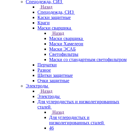
Спецодежда, СИЗ
Назад
Спецодежда, СИЗ
Каски защитные
Краги
Маски сварщика
Назад
Маски сварщика
Маски Хамелеон
Маски ЭСАБ
Светофильтры
Маски со стандартным светофильтром
Перчатки
Разное
Щитки защитные
Очки защитные
Электроды
Назад
Электроды
Для углеродистых и низколегированных
сталей
Назад
Для углеродистых и
низколегированных сталей
46