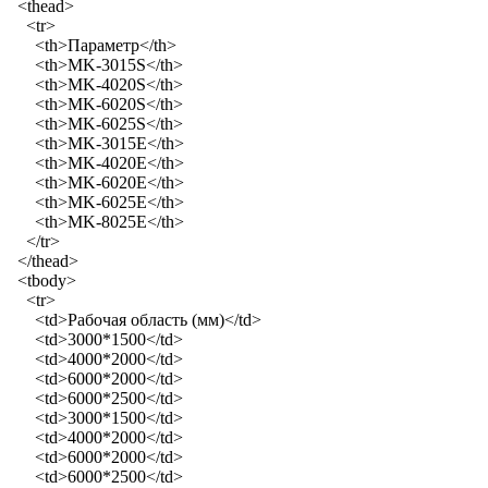
<thead>
<tr>
<th>Параметр</th>
<th>MK-3015S</th>
<th>MK-4020S</th>
<th>MK-6020S</th>
<th>MK-6025S</th>
<th>MK-3015E</th>
<th>MK-4020E</th>
<th>MK-6020E</th>
<th>MK-6025E</th>
<th>MK-8025E</th>
</tr>
</thead>
<tbody>
<tr>
<td>Рабочая область (мм)</td>
<td>3000*1500</td>
<td>4000*2000</td>
<td>6000*2000</td>
<td>6000*2500</td>
<td>3000*1500</td>
<td>4000*2000</td>
<td>6000*2000</td>
<td>6000*2500</td>