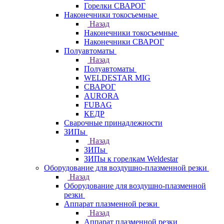
Горелки СВАРОГ
Наконечники токосъемные
Назад
Наконечники токосъемные
Наконечники СВАРОГ
Полуавтоматы
Назад
Полуавтоматы
WELDESTAR MIG
СВАРОГ
AURORA
FUBAG
КЕДР
Сварочные принадлежности
ЗИПы
Назад
ЗИПы
ЗИПы к горелкам Weldestar
Оборудование для воздушно-плазменной резки
Назад
Оборудование для воздушно-плазменной
резки
Аппарат плазменной резки
Назад
Аппарат плазменной резки