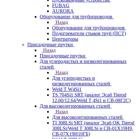
FUBAG
AURORA
Оборудование для трубопроводов
Назад
Оборудование для трубопроводов
Подогреватели стыков труб (ПСТ)
Центраторы
Присадочные прутки
Назад
Присадочные прутки
Для углеродистых и низколегированных
сталей
Назад
Для углеродистых и
низколегированных сталей
Weld T W4Si1
TS 704Si1 SRT (аналог Эсаб Tigrod
12.60/12.64/Weld T 4Si1 и СВ-08Г2С)
Для высоколегированных сталей
Назад
Для высоколегированных сталей
TI 308LSi SRT (аналог Эсаб OK Tigrod
308LSi/Weld T 308LSi и СВ-01Х19Н9,
СВ-07Х19Н10ГБ)