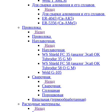
Weld T 308LSi
Для сварки алюминия и его сплавов
Назад
Для сварки алюминия и его сплавов
ER-4043 (Св-АК5)
ER-5356 (Св-АМg5)
Проволока
Назад
Проволока
Наплавочная
Назад
Наплавочная
WS Shield FC 35 (аналог Эсаб OK
Tubrodur 35 G M)
WS Shield FC 58 (аналог Эсаб OK
Tubrodur 58 O G M)
Weld G-105
Сварочная
Назад
Сварочная
Сплошная
Порошковая
Вязальная (термообработанная)
Расходные материалы
Назад