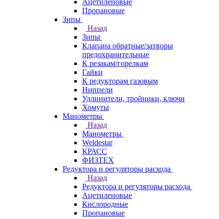
Ацетиленовые
Пропановые
Зипы
Назад
Зипы
Клапана обратные/затворы
предохранительные
К резакам/горелкам
Гайки
К редукторам газовым
Ниппели
Удлинители, тройники, ключи
Хомуты
Манометры
Назад
Манометры
Weldestar
КРАСС
ФИЗТЕХ
Редуктора и регуляторы расхода
Назад
Редуктора и регуляторы расхода
Ацетиленовые
Кислородные
Пропановые