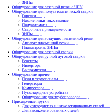
ЗИПы
Оборудование для лазерной резки с ЧПУ
Оборудование для полуавтоматической сварки
Горелки
Наконечники токосъемные
Полуавтоматы
Сварочные принадлежности
ЗИПы
Оборудование для воздушно-плазменной резки
Аппарат плазменной резки
Плазматроны, ЗИПы
Оборудование для лазерной сварки
Оборудование для ручной дуговой сварки
Реостаты
Инвертора
Выпрямители
Оборудование прочее
Печи и термопеналы
Генераторы
Компрессора
Пускозарядные устройства
Оборудование для трубопроводов
Присадочные прутки
Для углеродистых и низколегированных сталей
Для высоколегированных сталей