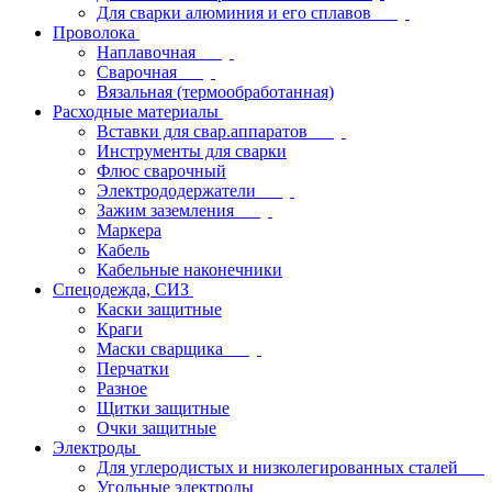
Для сварки алюминия и его сплавов
Проволока
Наплавочная
Сварочная
Вязальная (термообработанная)
Расходные материалы
Вставки для свар.аппаратов
Инструменты для сварки
Флюс сварочный
Электрододержатели
Зажим заземления
Маркера
Кабель
Кабельные наконечники
Спецодежда, СИЗ
Каски защитные
Краги
Маски сварщика
Перчатки
Разное
Щитки защитные
Очки защитные
Электроды
Для углеродистых и низколегированных сталей
Угольные электроды