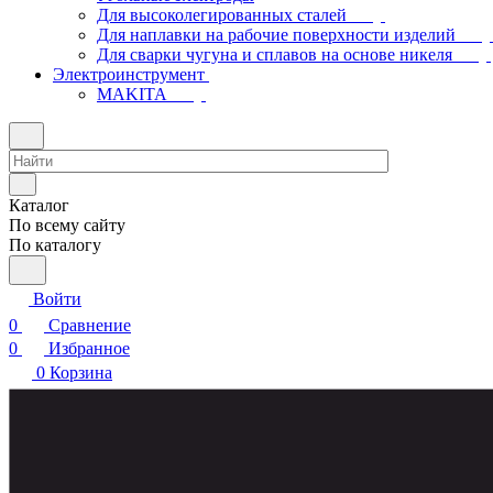
Для высоколегированных сталей
Для наплавки на рабочие поверхности изделий
Для сварки чугуна и сплавов на основе никеля
Электроинструмент
МAKITA
Каталог
По всему сайту
По каталогу
Войти
0
Сравнение
0
Избранное
0
Корзина