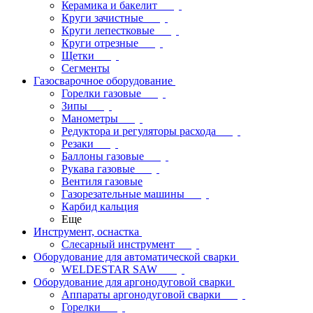
Керамика и бакелит
Круги зачистные
Круги лепестковые
Круги отрезные
Щетки
Сегменты
Газосварочное оборудование
Горелки газовые
Зипы
Манометры
Редуктора и регуляторы расхода
Резаки
Баллоны газовые
Рукава газовые
Вентиля газовые
Газорезательные машины
Карбид кальция
Еще
Инструмент, оснастка
Слесарный инструмент
Оборудование для автоматической сварки
WELDESTAR SAW
Оборудование для аргонодуговой сварки
Аппараты аргонодуговой сварки
Горелки