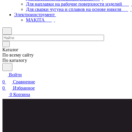
Для наплавки на рабочие поверхности изделий
Для сварки чугуна и сплавов на основе никеля
Электроинструмент
МAKITA
Каталог
По всему сайту
По каталогу
Войти
0
Сравнение
0
Избранное
0
Корзина