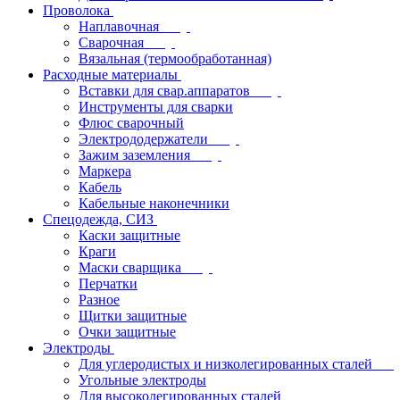
Проволока
Наплавочная
Сварочная
Вязальная (термообработанная)
Расходные материалы
Вставки для свар.аппаратов
Инструменты для сварки
Флюс сварочный
Электрододержатели
Зажим заземления
Маркера
Кабель
Кабельные наконечники
Спецодежда, СИЗ
Каски защитные
Краги
Маски сварщика
Перчатки
Разное
Щитки защитные
Очки защитные
Электроды
Для углеродистых и низколегированных сталей
Угольные электроды
Для высоколегированных сталей