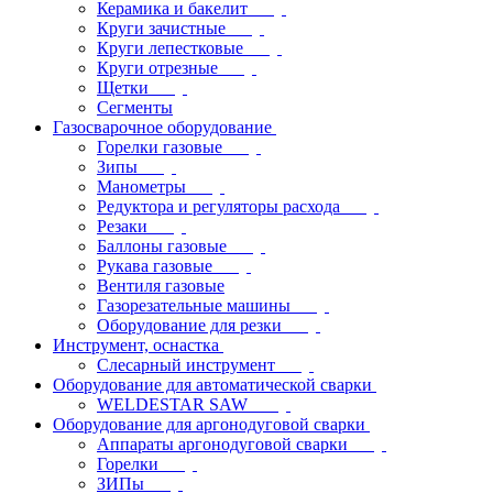
Керамика и бакелит
Круги зачистные
Круги лепестковые
Круги отрезные
Щетки
Сегменты
Газосварочное оборудование
Горелки газовые
Зипы
Манометры
Редуктора и регуляторы расхода
Резаки
Баллоны газовые
Рукава газовые
Вентиля газовые
Газорезательные машины
Оборудование для резки
Инструмент, оснастка
Слесарный инструмент
Оборудование для автоматической сварки
WELDESTAR SAW
Оборудование для аргонодуговой сварки
Аппараты аргонодуговой сварки
Горелки
ЗИПы