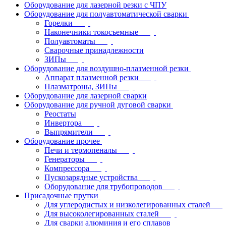
Оборудование для лазерной резки с ЧПУ
Оборудование для полуавтоматической сварки
Горелки
Наконечники токосъемные
Полуавтоматы
Сварочные принадлежности
ЗИПы
Оборудование для воздушно-плазменной резки
Аппарат плазменной резки
Плазматроны, ЗИПы
Оборудование для лазерной сварки
Оборудование для ручной дуговой сварки
Реостаты
Инвертора
Выпрямители
Оборудование прочее
Печи и термопеналы
Генераторы
Компрессора
Пускозарядные устройства
Оборудование для трубопроводов
Присадочные прутки
Для углеродистых и низколегированных сталей
Для высоколегированных сталей
Для сварки алюминия и его сплавов