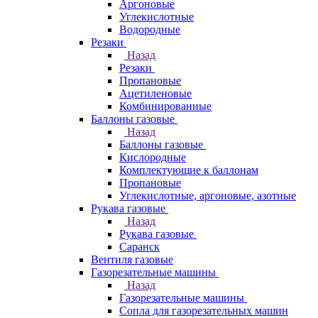
Аргоновые
Углекислотные
Водородные
Резаки
Назад
Резаки
Пропановые
Ацетиленовые
Комбинированные
Баллоны газовые
Назад
Баллоны газовые
Кислородные
Комплектующие к баллонам
Пропановые
Углекислотные, аргоновые, азотные
Рукава газовые
Назад
Рукава газовые
Саранск
Вентиля газовые
Газорезательные машины
Назад
Газорезательные машины
Сопла для газорезательных машин