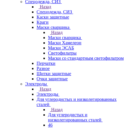
Спецодежда, СИЗ
Назад
Спецодежда, СИЗ
Каски защитные
Краги
Маски сварщика
Назад
Маски сварщика
Маски Хамелеон
Маски ЭСАБ
Светофильтры
Маски со стандартным светофильтром
Перчатки
Разное
Щитки защитные
Очки защитные
Электроды
Назад
Электроды
Для углеродистых и низколегированных
сталей
Назад
Для углеродистых и
низколегированных сталей
46