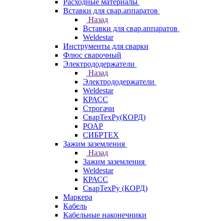
Расходные материалы
Вставки для свар.аппаратов
Назад
Вставки для свар.аппаратов
Weldestar
Инструменты для сварки
Флюс сварочный
Электрододержатели
Назад
Электрододержатели
Weldestar
КРАСС
Строгачи
СварТехРу(КОРД)
РОАР
СИБРТЕХ
Зажим заземления
Назад
Зажим заземления
Weldestar
КРАСС
СварТехРу (КОРД)
Маркера
Кабель
Кабельные наконечники