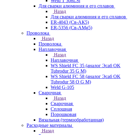
Weld T 308LSi
Для сварки алюминия и его сплавов
Назад
Для сварки алюминия и его сплавов
ER-4043 (Св-АК5)
ER-5356 (Св-АМg5)
Проволока
Назад
Проволока
Наплавочная
Назад
Наплавочная
WS Shield FC 35 (аналог Эсаб OK
Tubrodur 35 G M)
WS Shield FC 58 (аналог Эсаб OK
Tubrodur 58 O G M)
Weld G-105
Сварочная
Назад
Сварочная
Сплошная
Порошковая
Вязальная (термообработанная)
Расходные материалы
Назад