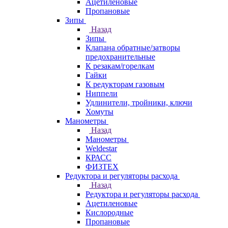
Ацетиленовые
Пропановые
Зипы
Назад
Зипы
Клапана обратные/затворы
предохранительные
К резакам/горелкам
Гайки
К редукторам газовым
Ниппели
Удлинители, тройники, ключи
Хомуты
Манометры
Назад
Манометры
Weldestar
КРАСС
ФИЗТЕХ
Редуктора и регуляторы расхода
Назад
Редуктора и регуляторы расхода
Ацетиленовые
Кислородные
Пропановые