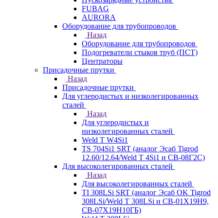
FUBAG
AURORA
Оборудование для трубопроводов
Назад
Оборудование для трубопроводов
Подогреватели стыков труб (ПСТ)
Центраторы
Присадочные прутки
Назад
Присадочные прутки
Для углеродистых и низколегированных
сталей
Назад
Для углеродистых и
низколегированных сталей
Weld T W4Si1
TS 704Si1 SRT (аналог Эсаб Tigrod
12.60/12.64/Weld T 4Si1 и СВ-08Г2С)
Для высоколегированных сталей
Назад
Для высоколегированных сталей
TI 308LSi SRT (аналог Эсаб OK Tigrod
308LSi/Weld T 308LSi и СВ-01Х19Н9,
СВ-07Х19Н10ГБ)