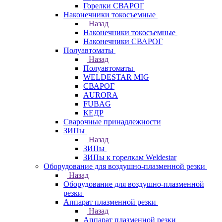
Горелки СВАРОГ
Наконечники токосъемные
Назад
Наконечники токосъемные
Наконечники СВАРОГ
Полуавтоматы
Назад
Полуавтоматы
WELDESTAR MIG
СВАРОГ
AURORA
FUBAG
КЕДР
Сварочные принадлежности
ЗИПы
Назад
ЗИПы
ЗИПы к горелкам Weldestar
Оборудование для воздушно-плазменной резки
Назад
Оборудование для воздушно-плазменной
резки
Аппарат плазменной резки
Назад
Аппарат плазменной резки