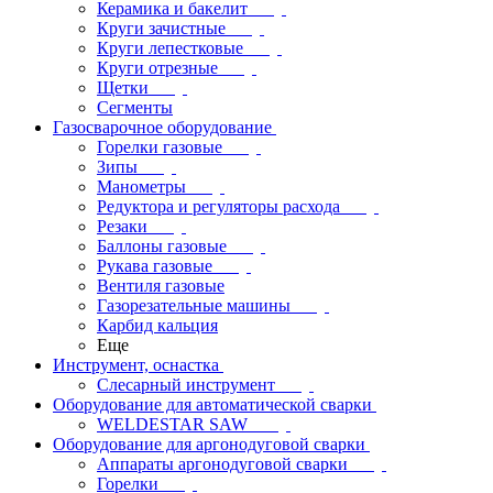
Керамика и бакелит
Круги зачистные
Круги лепестковые
Круги отрезные
Щетки
Сегменты
Газосварочное оборудование
Горелки газовые
Зипы
Манометры
Редуктора и регуляторы расхода
Резаки
Баллоны газовые
Рукава газовые
Вентиля газовые
Газорезательные машины
Карбид кальция
Еще
Инструмент, оснастка
Слесарный инструмент
Оборудование для автоматической сварки
WELDESTAR SAW
Оборудование для аргонодуговой сварки
Аппараты аргонодуговой сварки
Горелки