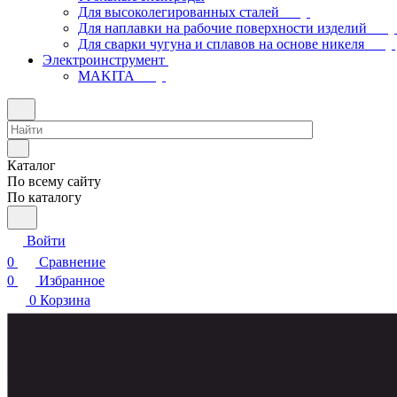
Для высоколегированных сталей
Для наплавки на рабочие поверхности изделий
Для сварки чугуна и сплавов на основе никеля
Электроинструмент
МAKITA
Каталог
По всему сайту
По каталогу
Войти
0
Сравнение
0
Избранное
0
Корзина