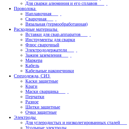
Для сварки алюминия и его сплавов
Проволока
Наплавочная
Сварочная
Вязальная (термообработанная)
Расходные материалы
Вставки для свар.аппаратов
Инструменты для сварки
Флюс сварочный
Электрододержатели
Зажим заземления
Маркера
Кабель
Кабельные наконечники
Спецодежда, СИЗ
Каски защитные
Краги
Маски сварщика
Перчатки
Разное
Щитки защитные
Очки защитные
Электроды
Для углеродистых и низколегированных сталей
Угольные электроды