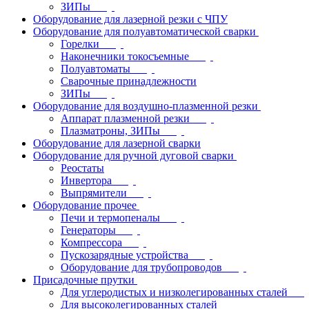
ЗИПы
Оборудование для лазерной резки с ЧПУ
Оборудование для полуавтоматической сварки
Горелки
Наконечники токосъемные
Полуавтоматы
Сварочные принадлежности
ЗИПы
Оборудование для воздушно-плазменной резки
Аппарат плазменной резки
Плазматроны, ЗИПы
Оборудование для лазерной сварки
Оборудование для ручной дуговой сварки
Реостаты
Инвертора
Выпрямители
Оборудование прочее
Печи и термопеналы
Генераторы
Компрессора
Пускозарядные устройства
Оборудование для трубопроводов
Присадочные прутки
Для углеродистых и низколегированных сталей
Для высоколегированных сталей