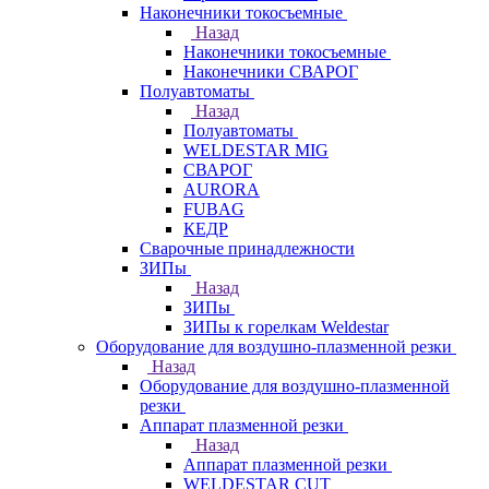
Наконечники токосъемные
Назад
Наконечники токосъемные
Наконечники СВАРОГ
Полуавтоматы
Назад
Полуавтоматы
WELDESTAR MIG
СВАРОГ
AURORA
FUBAG
КЕДР
Сварочные принадлежности
ЗИПы
Назад
ЗИПы
ЗИПы к горелкам Weldestar
Оборудование для воздушно-плазменной резки
Назад
Оборудование для воздушно-плазменной
резки
Аппарат плазменной резки
Назад
Аппарат плазменной резки
WELDESTAR CUT