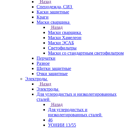
Назад
Спецодежда, СИЗ
Каски защитные
Краги
Маски сварщика
Назад
Маски сварщика
Маски Хамелеон
Маски ЭСАБ
Светофильтры
Маски со стандартным светофильтром
Перчатки
Разное
Щитки защитные
Очки защитные
Электроды
Назад
Электроды
Для углеродистых и низколегированных
сталей
Назад
Для углеродистых и
низколегированных сталей
46
УОНИИ 13/55