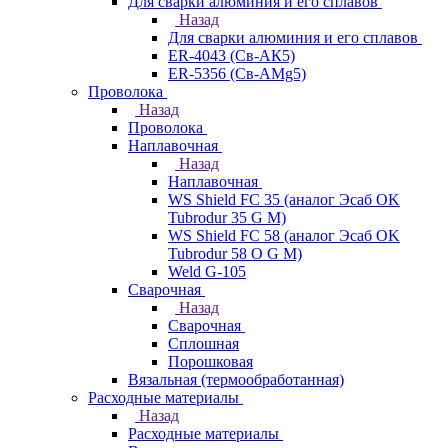
Для сварки алюминия и его сплавов
Назад
Для сварки алюминия и его сплавов
ER-4043 (Св-АК5)
ER-5356 (Св-АМg5)
Проволока
Назад
Проволока
Наплавочная
Назад
Наплавочная
WS Shield FC 35 (аналог Эсаб OK
Tubrodur 35 G M)
WS Shield FC 58 (аналог Эсаб OK
Tubrodur 58 O G M)
Weld G-105
Сварочная
Назад
Сварочная
Сплошная
Порошковая
Вязальная (термообработанная)
Расходные материалы
Назад
Расходные материалы