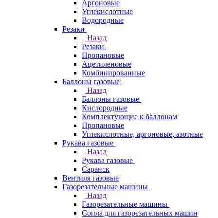
Аргоновые
Углекислотные
Водородные
Резаки
Назад
Резаки
Пропановые
Ацетиленовые
Комбинированные
Баллоны газовые
Назад
Баллоны газовые
Кислородные
Комплектующие к баллонам
Пропановые
Углекислотные, аргоновые, азотные
Рукава газовые
Назад
Рукава газовые
Саранск
Вентиля газовые
Газорезательные машины
Назад
Газорезательные машины
Сопла для газорезательных машин