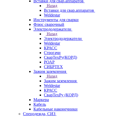
Вставки для свар.аппаратов
Назад
Вставки для свар.аппаратов
Weldestar
Инструменты для сварки
Флюс сварочный
Электрододержатели
Назад
Электрододержатели
Weldestar
КРАСС
Строгачи
СварТехРу(КОРД)
РОАР
СИБРТЕХ
Зажим заземления
Назад
Зажим заземления
Weldestar
КРАСС
СварТехРу (КОРД)
Маркера
Кабель
Кабельные наконечники
Спецодежда, СИЗ