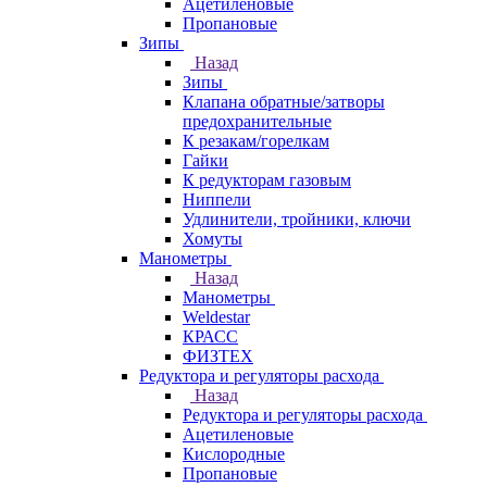
Ацетиленовые
Пропановые
Зипы
Назад
Зипы
Клапана обратные/затворы
предохранительные
К резакам/горелкам
Гайки
К редукторам газовым
Ниппели
Удлинители, тройники, ключи
Хомуты
Манометры
Назад
Манометры
Weldestar
КРАСС
ФИЗТЕХ
Редуктора и регуляторы расхода
Назад
Редуктора и регуляторы расхода
Ацетиленовые
Кислородные
Пропановые