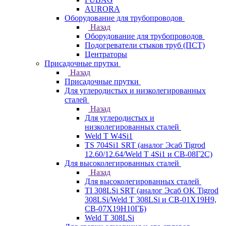
AURORA
Оборудование для трубопроводов
Назад
Оборудование для трубопроводов
Подогреватели стыков труб (ПСТ)
Центраторы
Присадочные прутки
Назад
Присадочные прутки
Для углеродистых и низколегированных
сталей
Назад
Для углеродистых и
низколегированных сталей
Weld T W4Si1
TS 704Si1 SRT (аналог Эсаб Tigrod
12.60/12.64/Weld T 4Si1 и СВ-08Г2С)
Для высоколегированных сталей
Назад
Для высоколегированных сталей
TI 308LSi SRT (аналог Эсаб OK Tigrod
308LSi/Weld T 308LSi и СВ-01Х19Н9,
СВ-07Х19Н10ГБ)
Weld T 308LSi