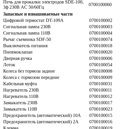
Печь для прокалки электродов SDE-100,
0700100060
3ф 230В AC 50/60Гц
Запасные и изнашиваемые части
Цифровой термостат DT-109A
0700100002
Сигнальная лампа 230В
0700100003
Сигнальная лампа 110В
0700100004
Рычаг съемника SDF-50
0700100074
Выключатель питания
0700100018
Пневмоклапан
0700100020
Дверная ручка
0700100006
Лоток
0700100054
Колеса без тормоза задние
0700100008
Колеса с тормозом передние
0700100009
Кабельная муфта
0700100031
Нагреватель 230В
0700100011
Нагреватель 110В
0700100012
Замыкатель 230В
0700100017
Замыкатель 110В
0700100023
Предохранитель (автоматический) 10А
0700100015
Предохранитель (автоматический) 2А
0700100016
Клемма
0700100019