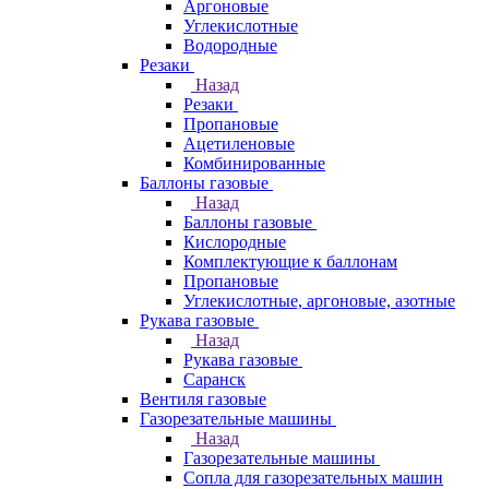
Аргоновые
Углекислотные
Водородные
Резаки
Назад
Резаки
Пропановые
Ацетиленовые
Комбинированные
Баллоны газовые
Назад
Баллоны газовые
Кислородные
Комплектующие к баллонам
Пропановые
Углекислотные, аргоновые, азотные
Рукава газовые
Назад
Рукава газовые
Саранск
Вентиля газовые
Газорезательные машины
Назад
Газорезательные машины
Сопла для газорезательных машин