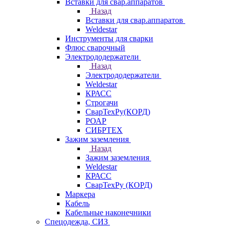
Вставки для свар.аппаратов
Назад
Вставки для свар.аппаратов
Weldestar
Инструменты для сварки
Флюс сварочный
Электрододержатели
Назад
Электрододержатели
Weldestar
КРАСС
Строгачи
СварТехРу(КОРД)
РОАР
СИБРТЕХ
Зажим заземления
Назад
Зажим заземления
Weldestar
КРАСС
СварТехРу (КОРД)
Маркера
Кабель
Кабельные наконечники
Спецодежда, СИЗ