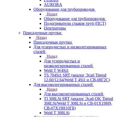
AURORA
Оборудование для трубопроводов
Назад
Оборудование для трубопроводов
Подогреватели стыков труб (ПСТ)
Центраторы
Присадочные прутки
Назад
Присадочные прутки
Для углеродистых и низколегированных
сталей
Назад
Для углеродистых и
низколегированных сталей
Weld T W4Si1
TS 704Si1 SRT (аналог Эсаб Tigrod
12.60/12.64/Weld T 4Si1 и СВ-08Г2С)
Для высоколегированных сталей
Назад
Для высоколегированных сталей
TI 308LSi SRT (аналог Эсаб OK Tigrod
308LSi/Weld T 308LSi и СВ-01Х19Н9,
СВ-07Х19Н10ГБ)
Weld T 308LSi