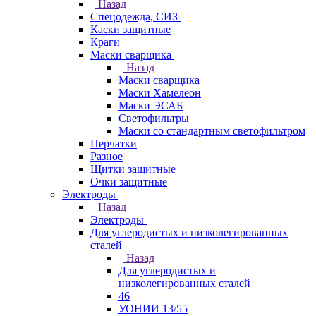
Назад
Спецодежда, СИЗ
Каски защитные
Краги
Маски сварщика
Назад
Маски сварщика
Маски Хамелеон
Маски ЭСАБ
Светофильтры
Маски со стандартным светофильтром
Перчатки
Разное
Щитки защитные
Очки защитные
Электроды
Назад
Электроды
Для углеродистых и низколегированных
сталей
Назад
Для углеродистых и
низколегированных сталей
46
УОНИИ 13/55