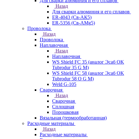
Для сварки алюминия и его сплавов
Назад
Для сварки алюминия и его сплавов
ER-4043 (Св-АК5)
ER-5356 (Св-АМg5)
Проволока
Назад
Проволока
Наплавочная
Назад
Наплавочная
WS Shield FC 35 (аналог Эсаб OK
Tubrodur 35 G M)
WS Shield FC 58 (аналог Эсаб OK
Tubrodur 58 O G M)
Weld G-105
Сварочная
Назад
Сварочная
Сплошная
Порошковая
Вязальная (термообработанная)
Расходные материалы
Назад
Расходные материалы