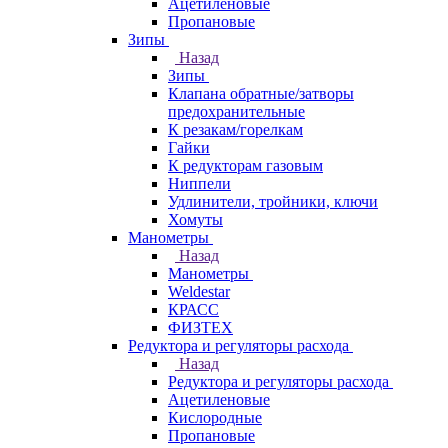
Ацетиленовые
Пропановые
Зипы
Назад
Зипы
Клапана обратные/затворы
предохранительные
К резакам/горелкам
Гайки
К редукторам газовым
Ниппели
Удлинители, тройники, ключи
Хомуты
Манометры
Назад
Манометры
Weldestar
КРАСС
ФИЗТЕХ
Редуктора и регуляторы расхода
Назад
Редуктора и регуляторы расхода
Ацетиленовые
Кислородные
Пропановые