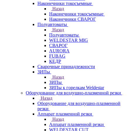
Наконечники токосъемные
Назад
Наконечники токосъемные
Наконечники СВАРОГ
Полуавтоматы
Назад
Полуавтоматы
WELDESTAR MIG
СВАРОГ
AURORA
FUBAG
КЕДР
Сварочные принадлежности
ЗИПы
Назад
ЗИПы
ЗИПы к горелкам Weldestar
Оборудование для воздушно-плазменной резки
Назад
Оборудование для воздушно-плазменной
резки
Аппарат плазменной резки
Назад
Аппарат плазменной резки
WELDESTAR CUT