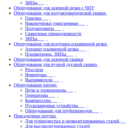
ЗИПы
Оборудование для лазерной резки с ЧПУ
Оборудование для полуавтоматической сварки
Горелки
Наконечники токосъемные
Полуавтоматы
Сварочные принадлежности
ЗИПы
Оборудование для воздушно-плазменной резки
Аппарат плазменной резки
Плазматроны, ЗИПы
Оборудование для лазерной сварки
Оборудование для ручной дуговой сварки
Реостаты
Инвертора
Выпрямители
Оборудование прочее
Печи и термопеналы
Генераторы
Компрессора
Пускозарядные устройства
Оборудование для трубопроводов
Присадочные прутки
Для углеродистых и низколегированных сталей
Для высоколегированных сталей