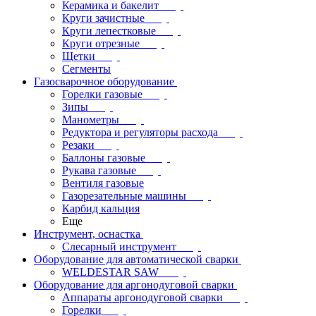
Керамика и бакелит
Круги зачистные
Круги лепестковые
Круги отрезные
Щетки
Сегменты
Газосварочное оборудование
Горелки газовые
Зипы
Манометры
Редуктора и регуляторы расхода
Резаки
Баллоны газовые
Рукава газовые
Вентиля газовые
Газорезательные машины
Карбид кальция
Еще
Инструмент, оснастка
Слесарный инструмент
Оборудование для автоматической сварки
WELDESTAR SAW
Оборудование для аргонодуговой сварки
Аппараты аргонодуговой сварки
Горелки