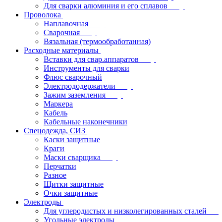
Для сварки алюминия и его сплавов
Проволока
Наплавочная
Сварочная
Вязальная (термообработанная)
Расходные материалы
Вставки для свар.аппаратов
Инструменты для сварки
Флюс сварочный
Электрододержатели
Зажим заземления
Маркера
Кабель
Кабельные наконечники
Спецодежда, СИЗ
Каски защитные
Краги
Маски сварщика
Перчатки
Разное
Щитки защитные
Очки защитные
Электроды
Для углеродистых и низколегированных сталей
Угольные электроды