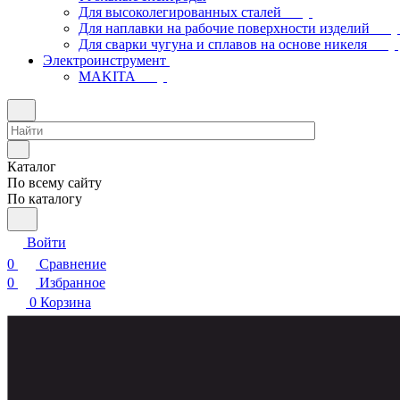
Для высоколегированных сталей
Для наплавки на рабочие поверхности изделий
Для сварки чугуна и сплавов на основе никеля
Электроинструмент
МAKITA
Каталог
По всему сайту
По каталогу
Войти
0
Сравнение
0
Избранное
0
Корзина