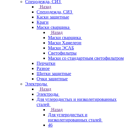
Спецодежда, СИЗ
Назад
Спецодежда, СИЗ
Каски защитные
Краги
Маски сварщика
Назад
Маски сварщика
Маски Хамелеон
Маски ЭСАБ
Светофильтры
Маски со стандартным светофильтром
Перчатки
Разное
Щитки защитные
Очки защитные
Электроды
Назад
Электроды
Для углеродистых и низколегированных
сталей
Назад
Для углеродистых и
низколегированных сталей
46