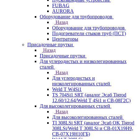
FUBAG
AURORA
Оборудование для трубопроводов
Назад
Оборудование для трубопроводов
Подогреватели стыков труб (ПСТ)
Центраторы
Присадочные прутки
Назад
Присадочные прутки
Для углеродистых и низколегированных
сталей
Назад
Для углеродистых и
низколегированных сталей
Weld T W4Si1
TS 704Si1 SRT (аналог Эсаб Tigrod
12.60/12.64/Weld T 4Si1 и СВ-08Г2С)
Для высоколегированных сталей
Назад
Для высоколегированных сталей
TI 308LSi SRT (аналог Эсаб OK Tigrod
308LSi/Weld T 308LSi и СВ-01Х19Н9,
СВ-07Х19Н10ГБ)