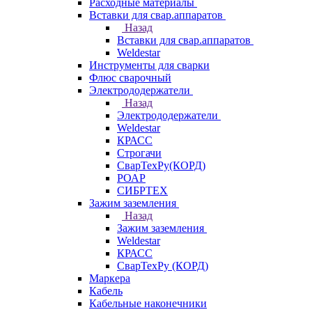
Расходные материалы
Вставки для свар.аппаратов
Назад
Вставки для свар.аппаратов
Weldestar
Инструменты для сварки
Флюс сварочный
Электрододержатели
Назад
Электрододержатели
Weldestar
КРАСС
Строгачи
СварТехРу(КОРД)
РОАР
СИБРТЕХ
Зажим заземления
Назад
Зажим заземления
Weldestar
КРАСС
СварТехРу (КОРД)
Маркера
Кабель
Кабельные наконечники