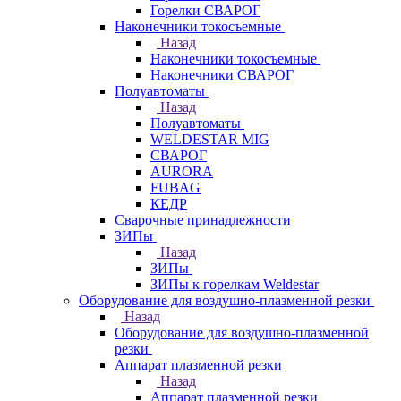
Горелки СВАРОГ
Наконечники токосъемные
Назад
Наконечники токосъемные
Наконечники СВАРОГ
Полуавтоматы
Назад
Полуавтоматы
WELDESTAR MIG
СВАРОГ
AURORA
FUBAG
КЕДР
Сварочные принадлежности
ЗИПы
Назад
ЗИПы
ЗИПы к горелкам Weldestar
Оборудование для воздушно-плазменной резки
Назад
Оборудование для воздушно-плазменной
резки
Аппарат плазменной резки
Назад
Аппарат плазменной резки