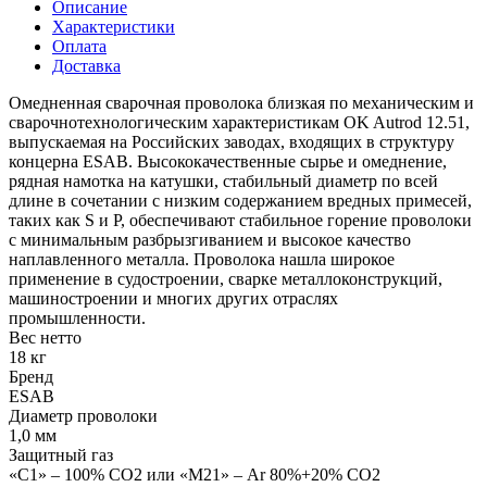
Описание
Характеристики
Оплата
Доставка
Омедненная сварочная проволока близкая по механическим и
сварочнотехнологическим характеристикам OK Autrod 12.51,
выпускаемая на Российских заводах, входящих в структуру
концерна ESAB. Высококачественные сырье и омеднение,
рядная намотка на катушки, стабильный диаметр по всей
длине в сочетании с низким содержанием вредных примесей,
таких как S и P, обеспечивают стабильное горение проволоки
с минимальным разбрызгиванием и высокое качество
наплавленного металла. Проволока нашла широкое
применение в судостроении, сварке металлоконструкций,
машиностроении и многих других отраслях
промышленности.
Вес нетто
18 кг
Бренд
ESAB
Диаметр проволоки
1,0 мм
Защитный газ
«С1» – 100% СО2 или «М21» – Ar 80%+20% CO2