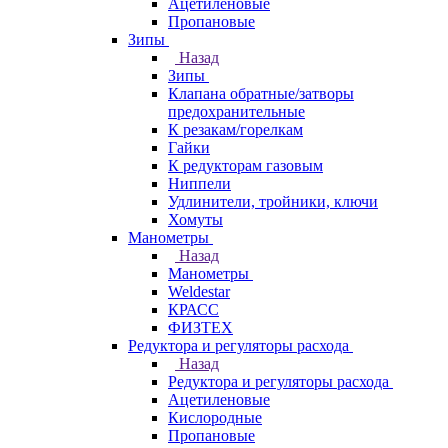
Ацетиленовые
Пропановые
Зипы
Назад
Зипы
Клапана обратные/затворы
предохранительные
К резакам/горелкам
Гайки
К редукторам газовым
Ниппели
Удлинители, тройники, ключи
Хомуты
Манометры
Назад
Манометры
Weldestar
КРАСС
ФИЗТЕХ
Редуктора и регуляторы расхода
Назад
Редуктора и регуляторы расхода
Ацетиленовые
Кислородные
Пропановые