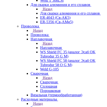
Weld T 308LSi
Для сварки алюминия и его сплавов
Назад
Для сварки алюминия и его сплавов
ER-4043 (Св-АК5)
ER-5356 (Св-АМg5)
Проволока
Назад
Проволока
Наплавочная
Назад
Наплавочная
WS Shield FC 35 (аналог Эсаб OK
Tubrodur 35 G M)
WS Shield FC 58 (аналог Эсаб OK
Tubrodur 58 O G M)
Weld G-105
Сварочная
Назад
Сварочная
Сплошная
Порошковая
Вязальная (термообработанная)
Расходные материалы
Назад