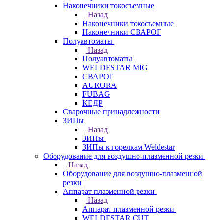
Наконечники токосъемные
Назад
Наконечники токосъемные
Наконечники СВАРОГ
Полуавтоматы
Назад
Полуавтоматы
WELDESTAR MIG
СВАРОГ
AURORA
FUBAG
КЕДР
Сварочные принадлежности
ЗИПы
Назад
ЗИПы
ЗИПы к горелкам Weldestar
Оборудование для воздушно-плазменной резки
Назад
Оборудование для воздушно-плазменной
резки
Аппарат плазменной резки
Назад
Аппарат плазменной резки
WELDESTAR CUT