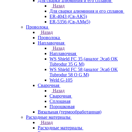
Для сварки алюминия и его сплавов
Назад
Для сварки алюминия и его сплавов
ER-4043 (Св-АК5)
ER-5356 (Св-АМg5)
Проволока
Назад
Проволока
Наплавочная
Назад
Наплавочная
WS Shield FC 35 (аналог Эсаб OK
Tubrodur 35 G M)
WS Shield FC 58 (аналог Эсаб OK
Tubrodur 58 O G M)
Weld G-105
Сварочная
Назад
Сварочная
Сплошная
Порошковая
Вязальная (термообработанная)
Расходные материалы
Назад
Расходные материалы