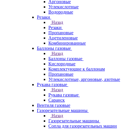
Аргоновые
Углекислотные
Водородные
Резаки
Назад
Резаки
Пропановые
Ацетиленовые
Комбинированные
Баллоны газовые
Назад
Баллоны газовые
Кислородные
Комплектующие к баллонам
Пропановые
Углекислотные, аргоновые, азотные
Рукава газовые
Назад
Рукава газовые
Саранск
Вентиля газовые
Газорезательные машины
Назад
Газорезательные машины
Сопла для газорезательных машин