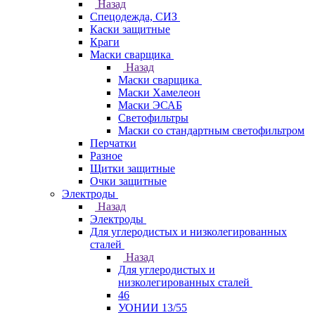
Назад
Спецодежда, СИЗ
Каски защитные
Краги
Маски сварщика
Назад
Маски сварщика
Маски Хамелеон
Маски ЭСАБ
Светофильтры
Маски со стандартным светофильтром
Перчатки
Разное
Щитки защитные
Очки защитные
Электроды
Назад
Электроды
Для углеродистых и низколегированных
сталей
Назад
Для углеродистых и
низколегированных сталей
46
УОНИИ 13/55