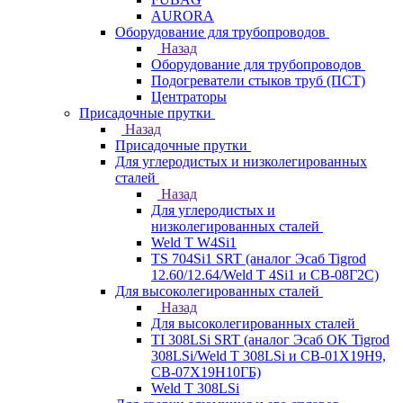
AURORA
Оборудование для трубопроводов
Назад
Оборудование для трубопроводов
Подогреватели стыков труб (ПСТ)
Центраторы
Присадочные прутки
Назад
Присадочные прутки
Для углеродистых и низколегированных
сталей
Назад
Для углеродистых и
низколегированных сталей
Weld T W4Si1
TS 704Si1 SRT (аналог Эсаб Tigrod
12.60/12.64/Weld T 4Si1 и СВ-08Г2С)
Для высоколегированных сталей
Назад
Для высоколегированных сталей
TI 308LSi SRT (аналог Эсаб OK Tigrod
308LSi/Weld T 308LSi и СВ-01Х19Н9,
СВ-07Х19Н10ГБ)
Weld T 308LSi