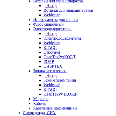
Вставки для свар.аппаратов
Назад
Вставки для свар.аппаратов
Weldestar
Инструменты для сварки
Флюс сварочный
Электрододержатели
Назад
Электрододержатели
Weldestar
КРАСС
Строгачи
СварТехРу(КОРД)
РОАР
СИБРТЕХ
Зажим заземления
Назад
Зажим заземления
Weldestar
КРАСС
СварТехРу (КОРД)
Маркера
Кабель
Кабельные наконечники
Спецодежда, СИЗ