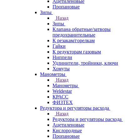
Ацетиленовые
Пропановые
Зипы
Назад
Зипы
Клапана обратные/затворы
предохранительные
К резакам/горелкам
Гайки
К редукторам газовым
Ниппели
Удлинители, тройники, ключи
Хомуты
Манометры
Назад
Манометры
Weldestar
КРАСС
ФИЗТЕХ
Редуктора и регуляторы расхода
Назад
Редуктора и регуляторы расхода
Ацетиленовые
Кислородные
Пропановые